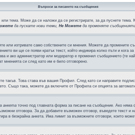
Въпроси за писането на съобщения
 или тема. Може да се наложи да се регистрирате, за да пуснете тема. 
ожете
да пускате нови теми,
Не Можете
да променяте съобщенията
яте или изтривате само собствените си мнения. Можете да промените съ
ението ви ще се появи кратък текст, който индикира колко пъти и кога з
казва и ако администратор или модератор е променил съобщението (те на
т мненията си след като им е било отговорено.
ите такъв. Това става във вашия Профил. След като си направите подпи
ето. Също така, можете да включите от Профила си опцията за автомат
а анкета
точно под главната форма за писане на съобщение. Ако няма ф
ъзможни отговора. За да добавите възможен отговор, въведете текст и 
лтира в безкрайна анкета. Има лимит за възможните отговори, които може