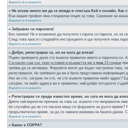
Върнете се в началото
» Не искам името ми да се вижда в списъка Кой е онлайн. Как с
Във вашия профил има специална опция за това:
Скриване на ваш
Върнете се в началото
» Забравих си паролата!
Без паника! Не е възможно да получите старата си парола, но за с
След това просто следвайте инструкциите и ще получите нова паро
Върнете се в началото
» Добре, регистрирах се, но не мога да вляза!
Първо проверете дали сте въвели правилно името и паролата си. А
Съгласен съм със тези условия и възрастта ми е
под
13 години
при
трябва да се активира. Форумите могат да бъдат настроени така, ч
регистрирали, би трябвало да ви е била представена информация д
Ако не сте, сигурни ли сте, че сте въвели правилен мейл адрес? Е
сигурен, че мейл адреса ви е правилен, най-добре потърсете съде
Върнете се в началото
» Регистрирах се преди известно време, но сега не мога да вляз
Двете най-вероятни причини за това са: въвели сте неправилни име 
би случайно да не сте писали нищо по форумите за дълго време? Н
продължително време, за да се намали размера на базата данни. С
Върнете се в началото
» Какво е COPPA?