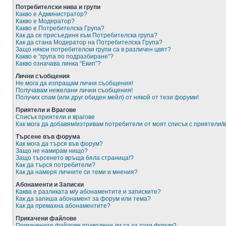
Потребителски нива и групи
Какво е Администратор?
Какво е Модератор?
Какво е Потребителска Група?
Как да се присъединя към Потребителска група?
Как да стана Модератор на Потребителска Група?
Защо някои потребителски групи са в различен цвят?
Какво е “група по подразбиране”?
Какво означава линка “Екип”?
Лични съобщения
Не мога да изпращам лични съобщения!
Получавам нежелани лични съобщения!
Получих спам (или друг обиден мейл) от някой от тези форуми!
Приятели и Врагове
Списък приятели и врагове
Как мога да добавям/изтривам потребители от моят списък с приятели/
Търсене във форума
Как мога да търся във форум?
Защо не намирам нищо?
Защо търсенето връща бяла страница!?
Как да търся потребители?
Как да намеря личните си теми и мнения?
Абонаменти и Записки
Каква е разликата м/у абонаментите и записките?
Как да запиша абонамент за форум или тема?
Как да премахна абонаментите?
Прикачени файлове
Прикачените файлове позволени ли са за този форум?