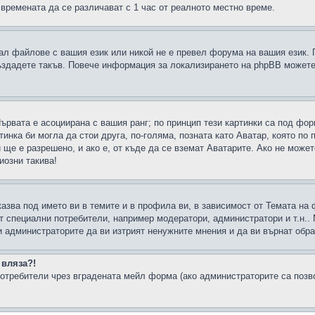
 времената да се различават с 1 час от реалното местно време.
рал файлове с вашия език или никой не е превел форума на вашия език.
създадете такъв. Повече информация за локализирането на phpBB можете
Първата е асоциирана с вашия ранг; по принцип тези картинки са под фо
инка би могла да стои друга, по-голяма, позната като Аватар, която по 
е е разрешено, и ако е, от къде да се вземат Аватарите. Ако не может
иозни такива!
казва под името ви в темите и в профила ви, в зависимост от Темата на
ат специални потребители, например модератори, администратори и т.н..
и администраторите да ви изтрият ненужните мнения и да ви върнат обрат
 вляза?!
отребители чрез вградената мейл форма (ако администраторите са позвол