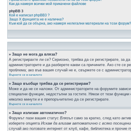
Как да намеря всички мой прикачени файлове
phpBB 3
Кой е написал phpBB3 ?
Защо X фунцията не е налична?
Към кой да се обърна, ако намеря нелегални материали на този форум
» Защо не мога да вляза?
А регистрирахте ли се? Сериозно, трябва да се регистрирате, за да
администраторите и да разберете какви са причините. Ако сте се р
проблема; ако във вашия случай не е, свържете се с администрато
Върнете се в началото
» Защо въобще трябва да се регистрирам?
Може и да не се наложи. От администраторите на форумите зависи 
специални функции, недостъпни за гостите. Някои от тези функции
няколко минути и е препоръчително да се регистрирате.
Върнете се в началото
» Защо излизам автоматично?
Форумът пази вашия статус
Влязъл
само за кратко, след като актив
изберете опцията
Искам да влизам автоматично с всяко посещени
случай ако ползвате интернет от клуб, кафе, библиотека и прочие 