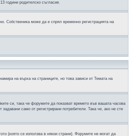
д 13 години родителско съгласие.
ено. Собственика може да е спрял временно регистрацията на
намира на върха на страниците, но това зависи от Темата на
йките си, така че форумите да показват времето във вашата часова
 задавани само от регистрирани потребители. Така че, ако не сте
ото (която се използва в някои страни). Форумите не могат да