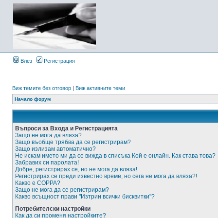
Влез
Регистрация
Виж темите без отговор
|
Виж активните теми
Начало форум
Въпроси за Входа и Регистрацията
Защо не мога да вляза?
Защо въобще трябва да се регистрирам?
Защо излизам автоматично?
Не искам името ми да се вижда в списъка Кой е онлайн. Как става това?
Забравих си паролата!
Добре, регистрирах се, но не мога да вляза!
Регистрирах се преди известно време, но сега не мога да вляза?!
Какво е COPPA?
Защо не мога да се регистрирам?
Какво всъщност прави "Изтрии всички бисквитки"?
Потребителски настройки
Как да си променя настройките?