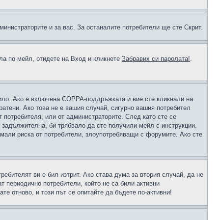
министраторите и за вас. За останалите потребители ще сте Скрит.
ола по мейл, отидете на Вход и кликнете
Забравих си паролата!
.
чило. Ако е включена COPPA-поддръжката и вие сте кликнали на
пратени. Ако това не е вашия случай, сигурно вашия потребител
т потребителя, или от администраторите. След като сте се
е задължителна, би трябвало да сте получили мейл с инструкции.
намали риска от потребители, злоупотребяващи с форумите. Ако сте
ребителят ви е бил изтрит. Ако става дума за втория случай, да не
т периодично потребители, който не са били активни
е отново, и този път се опитайте да бъдете по-активни!