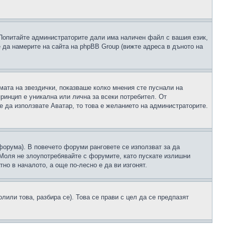
 Попитайте администраторите дали има наличен файл с вашия език,
 да намерите на сайта на phpBB Group (вижте адреса в дъното на
рмата на звездички, показваше колко мнения сте пуснали на
принцип е уникална или лична за всеки потребител. От
е да използвате Аватар, то това е желанието на администраторите.
 форума). В повечето форуми ранговете се използват за да
 Моля не злоупотребявайте с форумите, като пускате излишни
но в началото, а още по-лесно е да ви изгонят.
или това, разбира се). Това се прави с цел да се предпазят