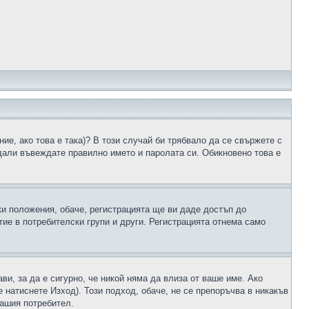
ие, ако това е така)? В този случай би трябвало да се свържете с
 дали въвеждате правилно името и паролата си. Обикновено това е
ки положения, обаче, регистрацията ще ви даде достъп до
ие в потребителски групи и други. Регистрацията отнема само
ави, за да е сигурно, че никой няма да влиза от ваше име. Ако
е натиснете Изход). Този подход, обаче, не се препоръчва в никакъв
вашия потребител.