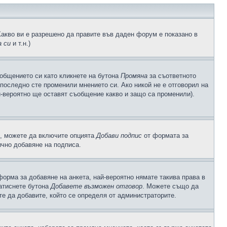
Какво ви е разрешено да правите във даден форум е показано в
 си
и т.н.)
общението си като кликнете на бутона
Промяна
за съответното
а последно сте променили мнението си. Ако никой не е отговорил на
й-вероятно ще оставят съобщение какво и защо са променили).
с, можете да включите опцията
Добави подпис
от формата за
ично добавяне на подписа.
орма за добавяне на анкета, най-вероятно нямате такива права в
натиснете бутона
Добавете възможен отговор
. Можете също да
те да добавите, който се определя от администраторите.