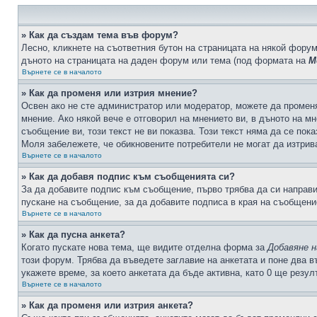
» Как да създам тема във форум?
Лесно, кликнете на съответния бутон на страницата на някой форум
дъното на страницата на даден форум или тема (под формата на
М
Върнете се в началото
» Как да променя или изтрия мнение?
Освен ако не сте администратор или модератор, можете да промен
мнение. Ако някой вече е отговорил на мнението ви, в дъното на мн
съобщение ви, този текст не ви показва. Този текст няма да се по
Моля забележете, че обикновените потребители не могат да изтрива
Върнете се в началото
» Как да добавя подпис към съобщенията си?
За да добавите подпис към съобщение, първо трябва да си направ
пускане на съобщение, за да добавите подписа в края на съобщени
Върнете се в началото
» Как да пусна анкета?
Когато пускате нова тема, ще видите отделна форма за
Добавяне н
този форум. Трябва да въведете заглавие на анкетата и поне два в
укажете време, за което анкетата да бъде активна, като 0 ще резу
Върнете се в началото
» Как да променя или изтрия анкета?