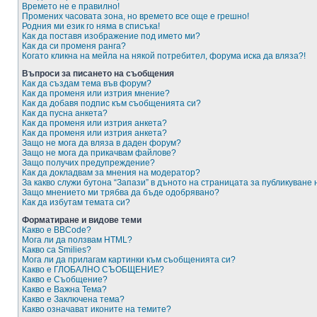
Времето не е правилно!
Промених часовата зона, но времето все още е грешно!
Родния ми език го няма в списъка!
Как да поставя изображение под името ми?
Как да си променя ранга?
Когато кликна на мейла на някой потребител, форума иска да вляза?!
Въпроси за писането на съобщения
Как да създам тема във форум?
Как да променя или изтрия мнение?
Как да добавя подпис към съобщенията си?
Как да пусна анкета?
Как да променя или изтрия анкета?
Как да променя или изтрия анкета?
Защо не мога да вляза в даден форум?
Защо не мога да прикачвам файлове?
Защо получих предупреждение?
Как да докладвам за мнения на модератор?
За какво служи бутона “Запази” в дъното на страницата за публикуване
Защо мнението ми трябва да бъде одобрявано?
Как да избутам темата си?
Форматиране и видове теми
Какво е BBCode?
Мога ли да ползвам HTML?
Какво са Smilies?
Мога ли да прилагам картинки към съобщенията си?
Какво е ГЛОБАЛНО СЪОБЩЕНИЕ?
Какво е Съобщение?
Какво е Важна Тема?
Какво е Заключена тема?
Какво означават иконите на темите?