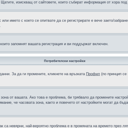
н в Щатите, изискващ от сайтовете, които събират информация от хора по
или името с което се опитвате да се регистрирате е вече заето/забран
.
 които запомнят вашата регистрация и ви поддържат включен.
Потребителски настройки
данни. За да ги промените, кликнете на връзката
Профил
(по принцип се 
а зона от вашата. Ако това е проблема, би трябвало да промените настро
ание, че часовата зона, както и повечето от настройките могат да бъдат
ак са невярни, най-вероятно проблема е в промяната на времето през лят