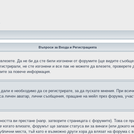
?
Въпроси за Входа и Регистрацията
 влезете. Да не би да сте били изгонени от форумите (ще видите съобщен
егистрирали, не сте изгонени и все пак не можете да влезете, проверете
рите за повече информация.
дали е необходимо да се регистрирате, за да пускате мнения. При всич
 са личен аватар, лични съобщения, пращане на мейл през форума, участ
ността ви престане (напр. затворите страницата с форумите). Това се пр
е
когато влизате, форумът ще запази статуса ви за винаги (или докато н
публични места, тъй като е възможно други хора да влязат на форума с 