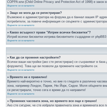
COPPA или (Child Online Privacy and Protection Act of 1998) е зако
Върнете се в началото
» Защо не мога да се регистрирам?
Възможно е администратора на форума да е баннал вашия IP адрес 
потребители, за повече информация се свържете с администратора
Върнете се в началото
» Какво всъщност прави "Изтрии всички бисквитки"?
Изтрий всички бисквитки изтрива бисквитките създадени от phpBB3
Върнете се в началото
» Как да си променя настройките?
Всички ваши настройки (ако сте регистриран) се съхраняват в база 
форумите). Това ще ви позволи да промените настройките си.
Върнете се в началото
» Времето не е правилно!
Времето най-вероятно е точно, но вие го гледате в различна часов
зона, например Лондон, Париж, Ню Йорк, Сидни. Моля обърнете вним
се регистрирали, точно сега е време да го направите!
Върнете се в началото
» Промених часовата зона, но времето все още е грешно!
Ако сте сигурни, че сте избрали правилната зона и времената все п