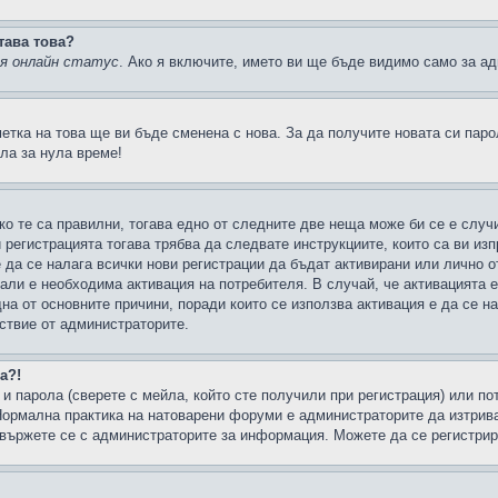
тава това?
ия онлайн статус
. Ако я включите, името ви ще бъде видимо само за ад
метка на това ще ви бъде сменена с нова. За да получите новата си пар
ла за нула време!
ко те са правилни, тогава едно от следните две неща може би се е слу
 регистрацията тогава трябва да следвате инструкциите, които са ви из
е да се налага всички нови регистрации да бъдат активирани или лично о
али е необходима активация на потребителя. В случай, че активацията 
дна от основните причини, поради които се използва активация е да се 
йствие от администраторите.
а?!
и парола (сверете с мейла, който сте получили при регистрация) или пот
ормална практика на натоварени форуми е администраторите да изтрива
вържете се с администраторите за информация. Можете да се регистрират