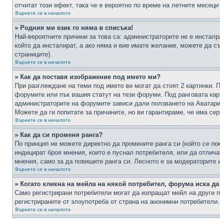
отчитат този ефект, така че е вероятно по време на летните месеци
Върнете се в началото
» Родния ми език го няма в списъка!
Най-вероятните причини за това са: администраторите не е инстал
който да инсталират, а ако няма и вие имате желание, можете да 
страниците).
Върнете се в началото
» Как да поставя изображение под името ми?
При разглеждане на теми под името ви могат да стоят 2 картинки. 
форумите или пък вашия статут на тези форуми. Под ранговата карт
администраторите на форумите зависи дали ползването на Аватари щ
Можете да ги попитате за причините, но ви гарантираме, че има сер
Върнете се в началото
» Как да си променя ранга?
По принцип не можете директно да промените ранга си (който се по
индицират броя мнения, които е пуснал потребителя, или да отлич
мнения, само за да повишите ранга си. Лесното е за модераторите 
Върнете се в началото
» Когато кликна на мейла на някой потребител, форума иска да
Само регистрирани потребители могат да изпращат мейл на други п
регистрираните от злоупотреба от страна на анонимни потребители.
Върнете се в началото