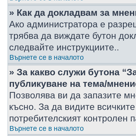
» Как да докладвам за мне
Ако администратора е разре
трябва да виждате бутон док
следвайте инструкциите..
Върнете се в началото
» За какво служи бутона “З
публикуване на тема/мнени
Позволява ви да запазите мне
късно. За да видите всичките
потребителският контролен п
Върнете се в началото