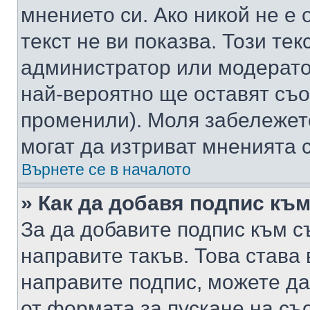
мнението си. Ако никой не е 
текст не ви показва. Този тек
администратор или модерато
най-вероятно ще оставят съ
променили). Моля забележет
могат да изтриват мненията с
Върнете се в началото
» Как да добавя подпис къ
За да добавите подпис към с
направите такъв. Това става
направите подпис, можете д
от формата за пускане на съ