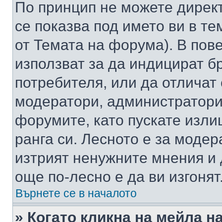
По принцип не можете директ
се показва под името ви в те
от Темата на форума). В пов
използват за да индицират б
потребителя, или да отличат
модератори, администратори 
форумите, като пускате изли
ранга си. Лесното е за моде
изтрият ненужните мнения и 
още по-лесно е да ви изгонят
Върнете се в началото
» Когато кликна на мейла н