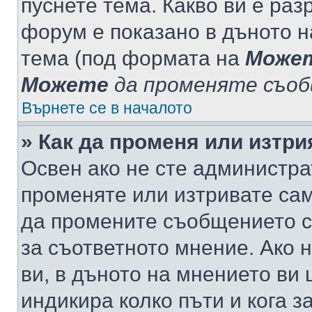
пуснете тема. Какво ви е ра
форум е показано в дъното 
тема (под формата на
Може
Можете
да променяте съо
Върнете се в началото
» Как да променя или изтр
Освен ако не сте администра
променяте или изтривате са
да промените съобщението с
за съответното мнение. Ако 
ви, в дъното на мнението ви 
индикира колко пъти и кога 