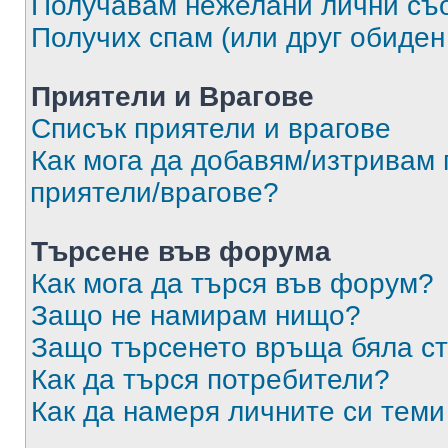
Получавам нежелани лични съ
Получих спам (или друг обиден
Приятели и Врагове
Списък приятели и врагове
Как мога да добавям/изтривам 
приятели/врагове?
Търсене във форума
Как мога да търся във форум?
Защо не намирам нищо?
Защо търсенето връща бяла ст
Как да търся потребители?
Как да намеря личните си теми