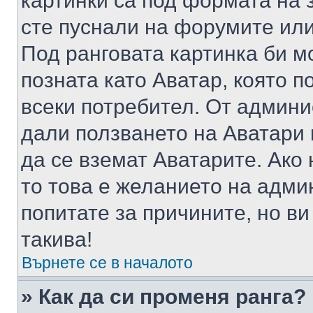
картинки са под формата на 
сте пуснали на форумите или
Под ранговата картинка би мо
позната като Аватар, която п
всеки потребител. От админ
дали ползването на Аватари щ
да се вземат Аватарите. Ако
то това е желанието на адми
попитате за причините, но в
такива!
Върнете се в началото
» Как да си променя ранга?