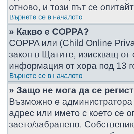
отново, и този път се опитай
Върнете се в началото
» Какво е COPPA?
COPPA или (Child Online Privac
закон в Щатите, изискващ от 
информация от хора под 13 г
Върнете се в началото
» Защо не мога да се регис
Възможно е администратора 
адрес или името с което се о
заето/забранено. Собствени