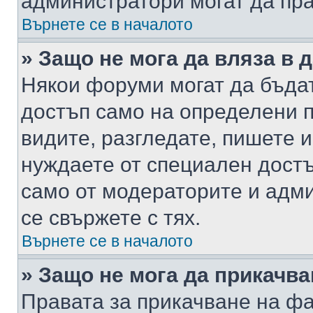
администратори могат да пр
Върнете се в началото
» Защо не мога да вляза в
Някои форуми могат да бъда
достъп само на определени п
видите, разгледате, пишете и
нуждаете от специален достъ
само от модераторите и адм
се свържете с тях.
Върнете се в началото
» Защо не мога да прикачв
Правата за прикачване на фа