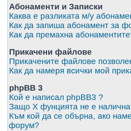
Абонаменти и Записки
Каква е разликата м/у абонаме
Как да запиша абонамент за ф
Как да премахна абонаментите
Прикачени файлове
Прикачените файлове позволен
Как да намеря всички мой при
phpBB 3
Кой е написал phpBB3 ?
Защо X фунцията не е налична
Към кой да се обърна, ако нам
форум?