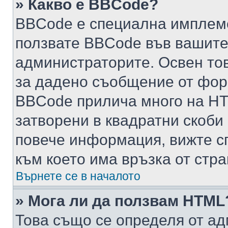
» Какво е BBCode?
BBCode е специална имплем
ползвате BBCode във вашите
администраторите. Освен то
за дадено съобщение от фор
BBCode прилича много на HTM
затворени в квадратни скоби (е
повече информация, вижте с
към което има връзка от стра
Върнете се в началото
» Мога ли да ползвам HTML
Това също се определя от ад