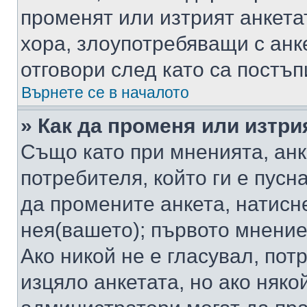
променят или изтрият анкета
хора, злоупотребяващи с ан
отговори след като са постъп
Върнете се в началото
» Как да променя или изтри
Също като при мненията, анк
потребителя, който ги е пусн
да промените анкета, натисн
нея(вашето); първото мнение
Ако никой не е гласувал, по
изцяло анкетата, но ако няко