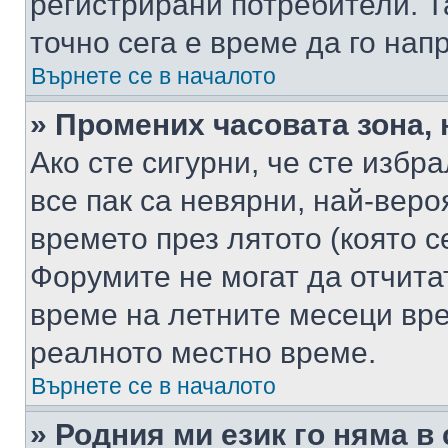
регистрирани потребители. Та
точно сега е време да го нап
Върнете се в началото
» Промених часовата зона, 
Ако сте сигурни, че сте избр
все пак са невярни, най-вер
времето през лятото (която с
Форумите не могат да отчитат
време на летните месеци вре
реалното местно време.
Върнете се в началото
» Родния ми език го няма в