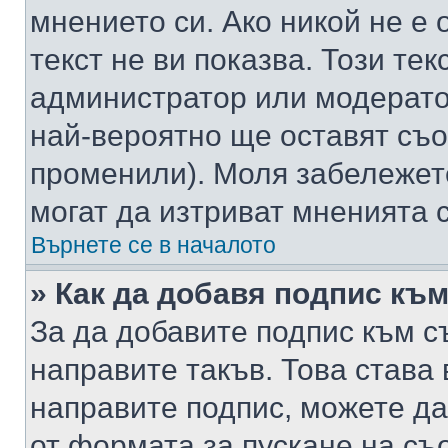
мнението си. Ако никой не е 
текст не ви показва. Този тек
администратор или модерато
най-вероятно ще оставят съ
променили). Моля забележет
могат да изтриват мненията с
Върнете се в началото
» Как да добавя подпис къ
За да добавите подпис към с
направите такъв. Това става
направите подпис, можете д
от формата за пускане на съ