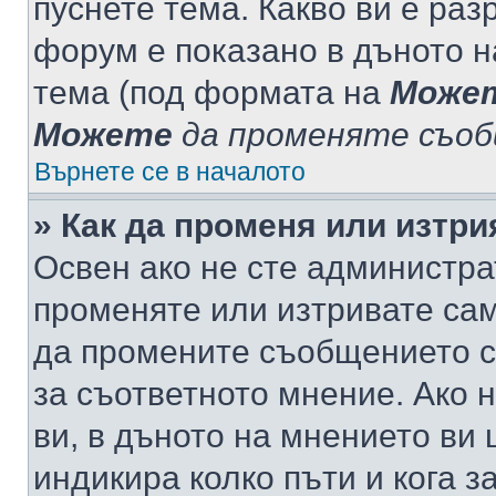
пуснете тема. Какво ви е ра
форум е показано в дъното 
тема (под формата на
Може
Можете
да променяте съо
Върнете се в началото
» Как да променя или изтр
Освен ако не сте администра
променяте или изтривате са
да промените съобщението с
за съответното мнение. Ако 
ви, в дъното на мнението ви 
индикира колко пъти и кога 