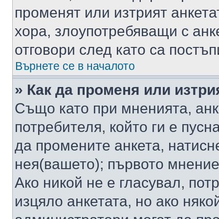
променят или изтрият анкета
хора, злоупотребяващи с ан
отговори след като са постъп
Върнете се в началото
» Как да променя или изтри
Също като при мненията, анк
потребителя, който ги е пусн
да промените анкета, натисн
нея(вашето); първото мнение
Ако никой не е гласувал, по
изцяло анкетата, но ако няко