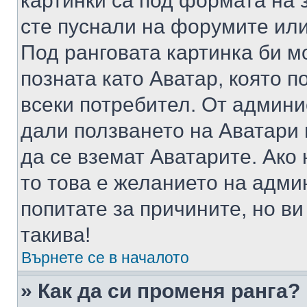
картинки са под формата на 
сте пуснали на форумите или
Под ранговата картинка би мо
позната като Аватар, която п
всеки потребител. От админ
дали ползването на Аватари щ
да се вземат Аватарите. Ако
то това е желанието на адми
попитате за причините, но в
такива!
Върнете се в началото
» Как да си променя ранга?