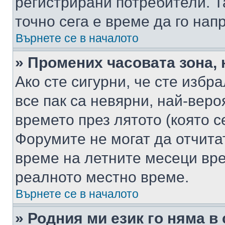
регистрирани потребители. Та
точно сега е време да го нап
Върнете се в началото
» Промених часовата зона, 
Ако сте сигурни, че сте избр
все пак са невярни, най-вер
времето през лятото (която с
Форумите не могат да отчитат
време на летните месеци вре
реалното местно време.
Върнете се в началото
» Родния ми език го няма в