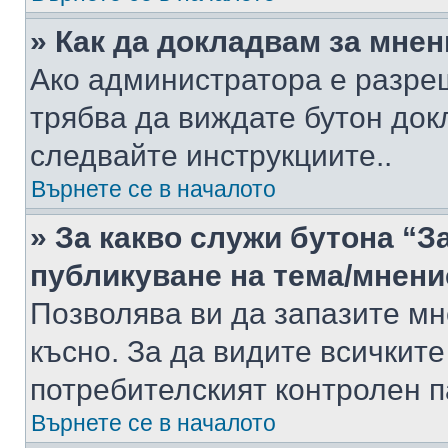
» Как да докладвам за мне
Ако администратора е разре
трябва да виждате бутон док
следвайте инструкциите..
Върнете се в началото
» За какво служи бутона “З
публикуване на тема/мнени
Позволява ви да запазите мне
късно. За да видите всичките
потребителският контролен п
Върнете се в началото