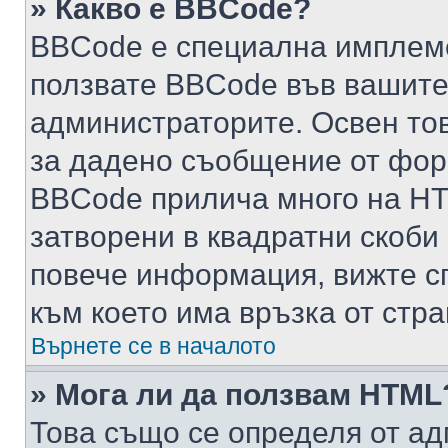
» Какво е BBCode?
BBCode е специална имплем
ползвате BBCode във вашите
администраторите. Освен то
за дадено съобщение от фор
BBCode прилича много на HTM
затворени в квадратни скоби (е
повече информация, вижте с
към което има връзка от стра
Върнете се в началото
» Мога ли да ползвам HTML
Това също се определя от ад