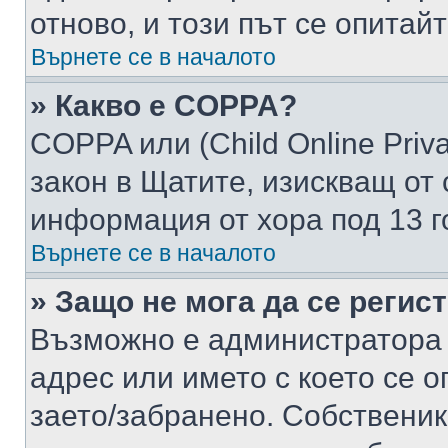
отново, и този път се опитай
Върнете се в началото
» Какво е COPPA?
COPPA или (Child Online Privac
закон в Щатите, изискващ от 
информация от хора под 13 г
Върнете се в началото
» Защо не мога да се регис
Възможно е администратора 
адрес или името с което се о
заето/забранено. Собствени