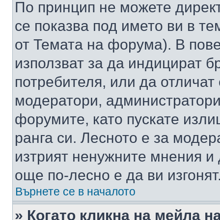
По принцип не можете директ
се показва под името ви в те
от Темата на форума). В пов
използват за да индицират б
потребителя, или да отличат
модератори, администратори 
форумите, като пускате изли
ранга си. Лесното е за моде
изтрият ненужните мнения и 
още по-лесно е да ви изгонят
Върнете се в началото
» Когато кликна на мейла н