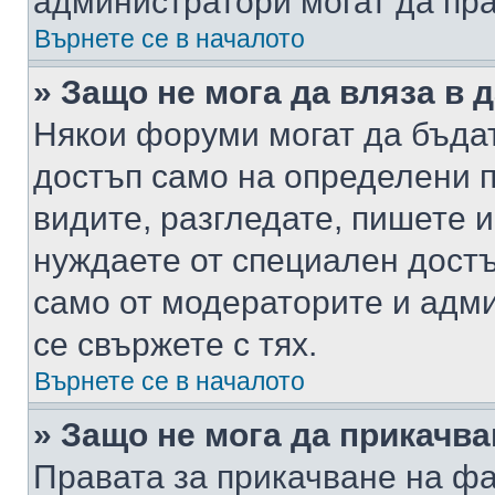
администратори могат да пр
Върнете се в началото
» Защо не мога да вляза в
Някои форуми могат да бъда
достъп само на определени п
видите, разгледате, пишете и
нуждаете от специален достъ
само от модераторите и адм
се свържете с тях.
Върнете се в началото
» Защо не мога да прикачв
Правата за прикачване на фа