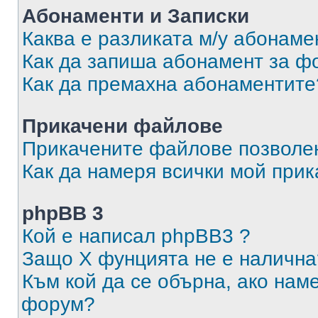
Абонаменти и Записки
Каква е разликата м/у абонаме
Как да запиша абонамент за ф
Как да премахна абонаментите
Прикачени файлове
Прикачените файлове позволен
Как да намеря всички мой при
phpBB 3
Кой е написал phpBB3 ?
Защо X фунцията не е налична
Към кой да се обърна, ако нам
форум?