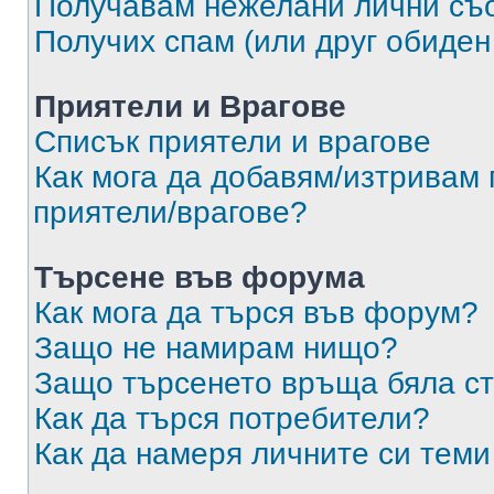
Получавам нежелани лични съ
Получих спам (или друг обиден
Приятели и Врагове
Списък приятели и врагове
Как мога да добавям/изтривам 
приятели/врагове?
Търсене във форума
Как мога да търся във форум?
Защо не намирам нищо?
Защо търсенето връща бяла ст
Как да търся потребители?
Как да намеря личните си теми