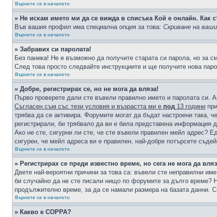
Върнете се в началото
» Не искам името ми да се вижда в списъка Кой е онлайн. Как с
Във вашия профил има специална опция за това:
Скриване на ваш
Върнете се в началото
» Забравих си паролата!
Без паника! Не е възможно да получите старата си парола, но за с
След това просто следвайте инструкциите и ще получите нова паро
Върнете се в началото
» Добре, регистрирах се, но не мога да вляза!
Първо проверете дали сте въвели правилно името и паролата си. А
Съгласен съм със тези условия и възрастта ми е
под
13 години
при
трябва да се активира. Форумите могат да бъдат настроени така, ч
регистрирали, би трябвало да ви е била представена информация д
Ако не сте, сигурни ли сте, че сте въвели правилен мейл адрес? Е
сигурен, че мейл адреса ви е правилен, най-добре потърсете съде
Върнете се в началото
» Регистрирах се преди известно време, но сега не мога да вляз
Двете най-вероятни причини за това са: въвели сте неправилни име 
би случайно да не сте писали нищо по форумите за дълго време? Н
продължително време, за да се намали размера на базата данни. С
Върнете се в началото
» Какво е COPPA?