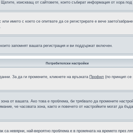
н в Щатите, изискващ от сайтовете, които събират информация от хора по
или името с което се опитвате да се регистрирате е вече заето/забран
.
 които запомнят вашата регистрация и ви поддържат включен.
Потребителски настройки
данни. За да ги промените, кликнете на връзката
Профил
(по принцип се 
а зона от вашата. Ако това е проблема, би трябвало да промените настро
ание, че часовата зона, както и повечето от настройките могат да бъдат
ак са невярни, най-вероятно проблема е в промяната на времето през лят