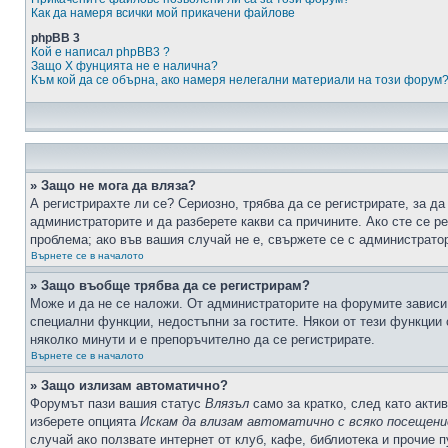
Как да намеря всички мой прикачени файлове
phpBB 3
Кой е написал phpBB3 ?
Защо X фунцията не е налична?
Към кой да се обърна, ако намеря нелегални материали на този форум
» Защо не мога да вляза?
А регистрирахте ли се? Сериозно, трябва да се регистрирате, за да
администраторите и да разберете какви са причините. Ако сте се р
проблема; ако във вашия случай не е, свържете се с администрато
Върнете се в началото
» Защо въобще трябва да се регистрирам?
Може и да не се наложи. От администраторите на форумите зависи 
специални функции, недостъпни за гостите. Някои от тези функции
няколко минути и е препоръчително да се регистрирате.
Върнете се в началото
» Защо излизам автоматично?
Форумът пази вашия статус
Влязъл
само за кратко, след като актив
изберете опцията
Искам да влизам автоматично с всяко посещени
случай ако ползвате интернет от клуб, кафе, библиотека и прочие 