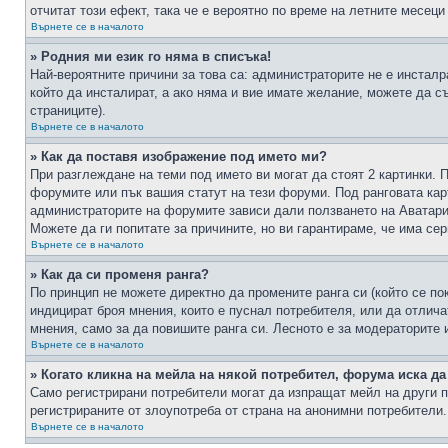
отчитат този ефект, така че е вероятно по време на летните месеци
Върнете се в началото
» Родния ми език го няма в списъка!
Най-вероятните причини за това са: администраторите не е инстал
който да инсталират, а ако няма и вие имате желание, можете да 
страниците).
Върнете се в началото
» Как да поставя изображение под името ми?
При разглеждане на теми под името ви могат да стоят 2 картинки. 
форумите или пък вашия статут на тези форуми. Под ранговата карт
администраторите на форумите зависи дали ползването на Аватари щ
Можете да ги попитате за причините, но ви гарантираме, че има сер
Върнете се в началото
» Как да си променя ранга?
По принцип не можете директно да промените ранга си (който се по
индицират броя мнения, които е пуснал потребителя, или да отлич
мнения, само за да повишите ранга си. Лесното е за модераторите 
Върнете се в началото
» Когато кликна на мейла на някой потребител, форума иска да
Само регистрирани потребители могат да изпращат мейл на други п
регистрираните от злоупотреба от страна на анонимни потребители.
Върнете се в началото