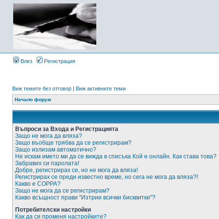
Влез
Регистрация
Виж темите без отговор
|
Виж активните теми
Начало форум
Въпроси за Входа и Регистрацията
Защо не мога да вляза?
Защо въобще трябва да се регистрирам?
Защо излизам автоматично?
Не искам името ми да се вижда в списъка Кой е онлайн. Как става това?
Забравих си паролата!
Добре, регистрирах се, но не мога да вляза!
Регистрирах се преди известно време, но сега не мога да вляза?!
Какво е COPPA?
Защо не мога да се регистрирам?
Какво всъщност прави "Изтрии всички бисквитки"?
Потребителски настройки
Как да си променя настройките?