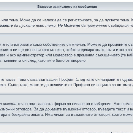
Въпроси за писането на съобщения
 или тема. Може да се наложи да се регистрирате, за да пуснете тема. 
ожете
да пускате нови теми,
Не Можете
да променяте съобщенията
яте или изтривате само собствените си мнения. Можете да промените съ
ението ви ще се появи кратък текст, който индикира колко пъти и кога з
казва и ако администратор или модератор е променил съобщението (те на
т мненията си след като им е било отговорено.
ите такъв. Това става във вашия Профил. След като си направите подпи
ето. Също така, можете да включите от Профила си опцията за автомат
а анкета
точно под главната форма за писане на съобщение. Ако няма ф
ъзможни отговора. За да добавите възможен отговор, въведете текст и 
лтира в безкрайна анкета. Има лимит за възможните отговори, които може