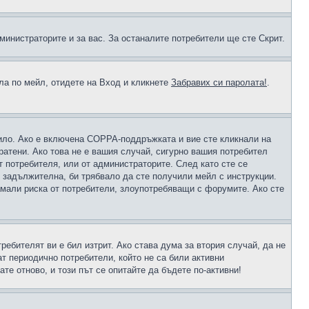
министраторите и за вас. За останалите потребители ще сте Скрит.
ола по мейл, отидете на Вход и кликнете
Забравих си паролата!
.
чило. Ако е включена COPPA-поддръжката и вие сте кликнали на
пратени. Ако това не е вашия случай, сигурно вашия потребител
т потребителя, или от администраторите. След като сте се
е задължителна, би трябвало да сте получили мейл с инструкции.
намали риска от потребители, злоупотребяващи с форумите. Ако сте
ребителят ви е бил изтрит. Ако става дума за втория случай, да не
т периодично потребители, който не са били активни
е отново, и този път се опитайте да бъдете по-активни!