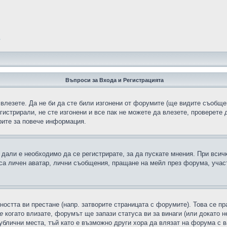
?
Въпроси за Входа и Регистрацията
 влезете. Да не би да сте били изгонени от форумите (ще видите съобщен
егистрирали, не сте изгонени и все пак не можете да влезете, проверете
рите за повече информация.
дали е необходимо да се регистрирате, за да пускате мнения. При всич
 са личен аватар, лични съобщения, пращане на мейл през форума, участ
ността ви престане (напр. затворите страницата с форумите). Това се пр
е
когато влизате, форумът ще запази статуса ви за винаги (или докато н
публични места, тъй като е възможно други хора да влязат на форума с 