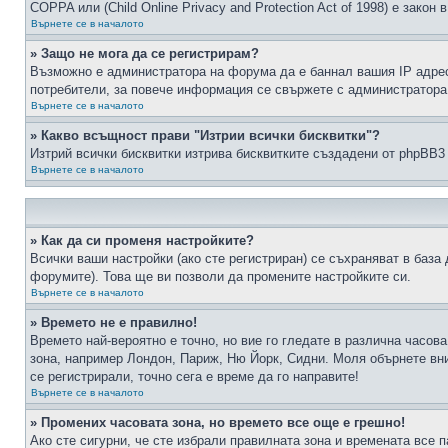
COPPA или (Child Online Privacy and Protection Act of 1998) е зако
Върнете се в началото
» Защо не мога да се регистрирам?
Възможно е администратора на форума да е баннал вашия IP адрес 
потребители, за повече информация се свържете с администратора
Върнете се в началото
» Какво всъщност прави "Изтрии всички бисквитки"?
Изтрий всички бисквитки изтрива бисквитките създадени от phpBB3
Върнете се в началото
» Как да си променя настройките?
Всички ваши настройки (ако сте регистриран) се съхраняват в база 
форумите). Това ще ви позволи да промените настройките си.
Върнете се в началото
» Времето не е правилно!
Времето най-вероятно е точно, но вие го гледате в различна часов
зона, например Лондон, Париж, Ню Йорк, Сидни. Моля обърнете вним
се регистрирали, точно сега е време да го направите!
Върнете се в началото
» Промених часовата зона, но времето все още е грешно!
Ако сте сигурни, че сте избрали правилната зона и времената все п