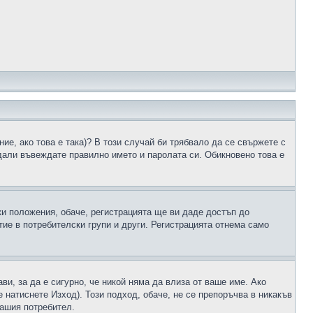
ие, ако това е така)? В този случай би трябвало да се свържете с
 дали въвеждате правилно името и паролата си. Обикновено това е
ки положения, обаче, регистрацията ще ви даде достъп до
ие в потребителски групи и други. Регистрацията отнема само
ави, за да е сигурно, че никой няма да влиза от ваше име. Ако
е натиснете Изход). Този подход, обаче, не се препоръчва в никакъв
вашия потребител.