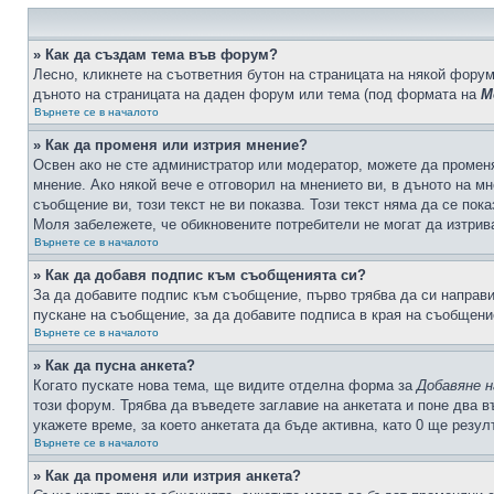
» Как да създам тема във форум?
Лесно, кликнете на съответния бутон на страницата на някой форум
дъното на страницата на даден форум или тема (под формата на
М
Върнете се в началото
» Как да променя или изтрия мнение?
Освен ако не сте администратор или модератор, можете да промен
мнение. Ако някой вече е отговорил на мнението ви, в дъното на мн
съобщение ви, този текст не ви показва. Този текст няма да се по
Моля забележете, че обикновените потребители не могат да изтрива
Върнете се в началото
» Как да добавя подпис към съобщенията си?
За да добавите подпис към съобщение, първо трябва да си направ
пускане на съобщение, за да добавите подписа в края на съобщени
Върнете се в началото
» Как да пусна анкета?
Когато пускате нова тема, ще видите отделна форма за
Добавяне н
този форум. Трябва да въведете заглавие на анкетата и поне два в
укажете време, за което анкетата да бъде активна, като 0 ще резу
Върнете се в началото
» Как да променя или изтрия анкета?