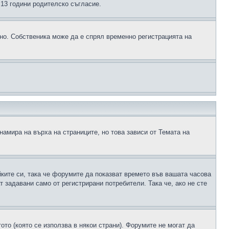
д 13 години родителско съгласие.
ено. Собственика може да е спрял временно регистрацията на
намира на върха на страниците, но това зависи от Темата на
йките си, така че форумите да показват времето във вашата часова
 задавани само от регистрирани потребители. Така че, ако не сте
ото (която се използва в някои страни). Форумите не могат да