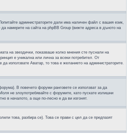
 Попитайте администраторите дали има наличен файл с вашия език,
 да намерите на сайта на phpBB Group (вижте адреса в дъното на
рмата на звездички, показваше колко мнения сте пуснали на
принцип е уникална или лична за всеки потребител. От
е да използвате Аватар, то това е желанието на администраторите.
 форума). В повечето форуми ранговете се използват за да
 Моля не злоупотребявайте с форумите, като пускате излишни
но в началото, а още по-лесно е да ви изгонят.
или това, разбира се). Това се прави с цел да се предпазят