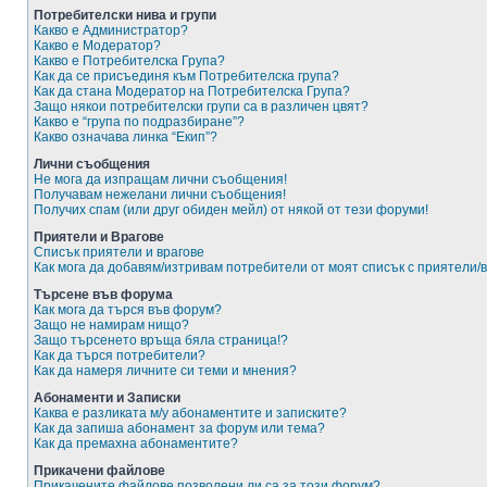
Потребителски нива и групи
Какво е Администратор?
Какво е Модератор?
Какво е Потребителска Група?
Как да се присъединя към Потребителска група?
Как да стана Модератор на Потребителска Група?
Защо някои потребителски групи са в различен цвят?
Какво е “група по подразбиране”?
Какво означава линка “Екип”?
Лични съобщения
Не мога да изпращам лични съобщения!
Получавам нежелани лични съобщения!
Получих спам (или друг обиден мейл) от някой от тези форуми!
Приятели и Врагове
Списък приятели и врагове
Как мога да добавям/изтривам потребители от моят списък с приятели/
Търсене във форума
Как мога да търся във форум?
Защо не намирам нищо?
Защо търсенето връща бяла страница!?
Как да търся потребители?
Как да намеря личните си теми и мнения?
Абонаменти и Записки
Каква е разликата м/у абонаментите и записките?
Как да запиша абонамент за форум или тема?
Как да премахна абонаментите?
Прикачени файлове
Прикачените файлове позволени ли са за този форум?