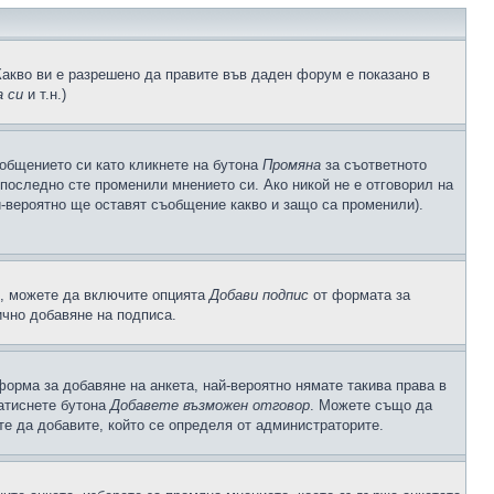
Какво ви е разрешено да правите във даден форум е показано в
 си
и т.н.)
общението си като кликнете на бутона
Промяна
за съответното
а последно сте променили мнението си. Ако никой не е отговорил на
й-вероятно ще оставят съобщение какво и защо са променили).
с, можете да включите опцията
Добави подпис
от формата за
ично добавяне на подписа.
орма за добавяне на анкета, най-вероятно нямате такива права в
натиснете бутона
Добавете възможен отговор
. Можете също да
те да добавите, който се определя от администраторите.