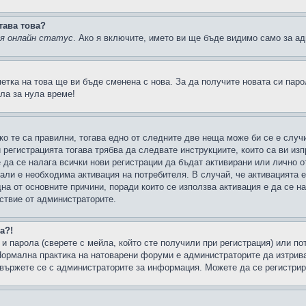
тава това?
ия онлайн статус
. Ако я включите, името ви ще бъде видимо само за ад
метка на това ще ви бъде сменена с нова. За да получите новата си пар
ла за нула време!
ко те са правилни, тогава едно от следните две неща може би се е слу
 регистрацията тогава трябва да следвате инструкциите, които са ви из
е да се налага всички нови регистрации да бъдат активирани или лично о
али е необходима активация на потребителя. В случай, че активацията 
дна от основните причини, поради които се използва активация е да се 
йствие от администраторите.
а?!
и парола (сверете с мейла, който сте получили при регистрация) или пот
ормална практика на натоварени форуми е администраторите да изтрива
вържете се с администраторите за информация. Можете да се регистрират