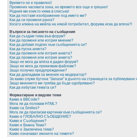
Времето не е правилно!
Промених часовата зона, но времето все още е грешно!
Родния ми език го няма в списъка!
Как да поставя изображение под името ми?
Как да си променя ранга?
Когато кликна на мейла на някой потребител, форума иска да вляза?!
Въпроси за писането на съобщения
Как да създам тема във форум?
Как да променя или изтрия мнение?
Как да добавя подпис към съобщенията си?
Как да пусна анкета?
Как да променя или изтрия анкета?
Как да променя или изтрия анкета?
Защо не мога да вляза в даден форум?
Защо не мога да прикачвам файлове?
Защо получих предупреждение?
Как да докладвам за мнения на модератор?
За какво служи бутона “Запази” в дъното на страницата за публикуване
Защо мнението ми трябва да бъде одобрявано?
Как да избутам темата си?
Форматиране и видове теми
Какво е BBCode?
Мога ли да ползвам HTML?
Какво са Smilies?
Мога ли да прилагам картинки към съобщенията си?
Какво е ГЛОБАЛНО СЪОБЩЕНИЕ?
Какво е Съобщение?
Какво е Важна Тема?
Какво е Заключена тема?
Какво означават иконите на темите?