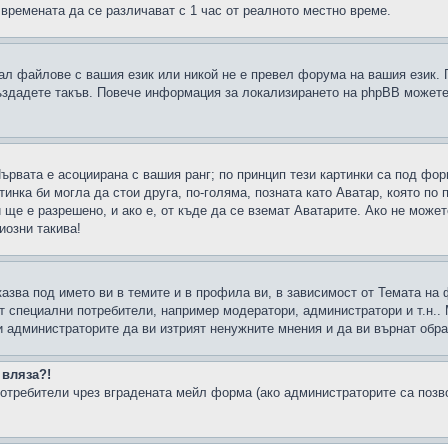
 времената да се различават с 1 час от реалното местно време.
рал файлове с вашия език или никой не е превел форума на вашия език.
създадете такъв. Повече информация за локализирането на phpBB можете
Първата е асоциирана с вашия ранг; по принцип тези картинки са под фо
инка би могла да стои друга, по-голяма, позната като Аватар, която по 
е е разрешено, и ако е, от къде да се вземат Аватарите. Ако не может
иозни такива!
казва под името ви в темите и в профила ви, в зависимост от Темата на
ат специални потребители, например модератори, администратори и т.н..
и администраторите да ви изтрият ненужните мнения и да ви върнат обрат
 вляза?!
отребители чрез вградената мейл форма (ако администраторите са позвол