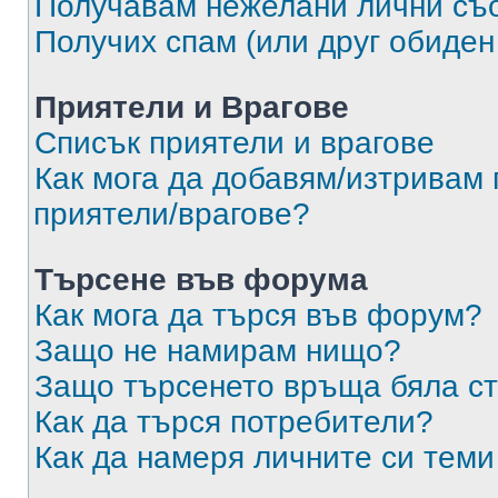
Получавам нежелани лични съ
Получих спам (или друг обиден
Приятели и Врагове
Списък приятели и врагове
Как мога да добавям/изтривам 
приятели/врагове?
Търсене във форума
Как мога да търся във форум?
Защо не намирам нищо?
Защо търсенето връща бяла ст
Как да търся потребители?
Как да намеря личните си теми