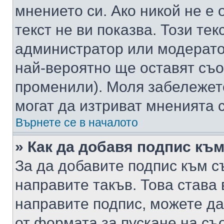
мнението си. Ако никой не е 
текст не ви показва. Този тек
администратор или модерато
най-вероятно ще оставят съ
променили). Моля забележет
могат да изтриват мненията с
Върнете се в началото
» Как да добавя подпис къ
За да добавите подпис към с
направите такъв. Това става
направите подпис, можете д
от формата за пускане на съ