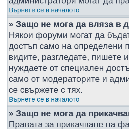
администратори могат да пр
Върнете се в началото
» Защо не мога да вляза в
Някои форуми могат да бъда
достъп само на определени п
видите, разгледате, пишете и
нуждаете от специален достъ
само от модераторите и адм
се свържете с тях.
Върнете се в началото
» Защо не мога да прикачв
Правата за прикачване на фа