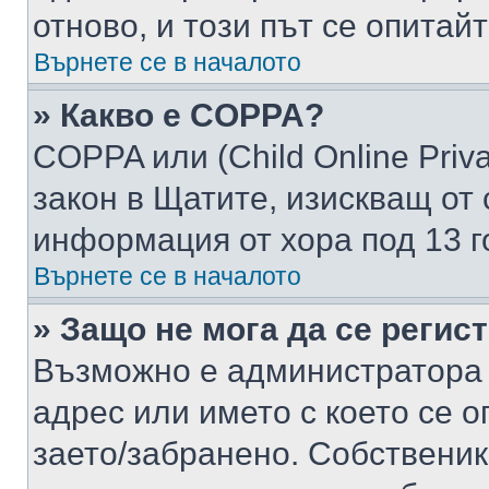
отново, и този път се опитай
Върнете се в началото
» Какво е COPPA?
COPPA или (Child Online Privac
закон в Щатите, изискващ от 
информация от хора под 13 г
Върнете се в началото
» Защо не мога да се регис
Възможно е администратора 
адрес или името с което се о
заето/забранено. Собствени