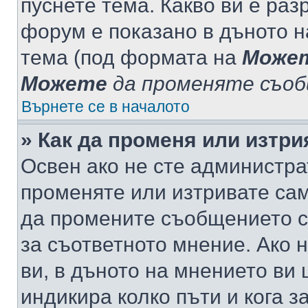
пуснете тема. Какво ви е ра
форум е показано в дъното 
тема (под формата на
Може
Можете
да променяте съо
Върнете се в началото
» Как да променя или изтр
Освен ако не сте администра
променяте или изтривате са
да промените съобщението с
за съответното мнение. Ако 
ви, в дъното на мнението ви 
индикира колко пъти и кога 