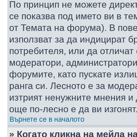
По принцип не можете директ
се показва под името ви в те
от Темата на форума). В пов
използват за да индицират б
потребителя, или да отличат
модератори, администратори 
форумите, като пускате изли
ранга си. Лесното е за моде
изтрият ненужните мнения и 
още по-лесно е да ви изгонят
Върнете се в началото
» Когато кликна на мейла н