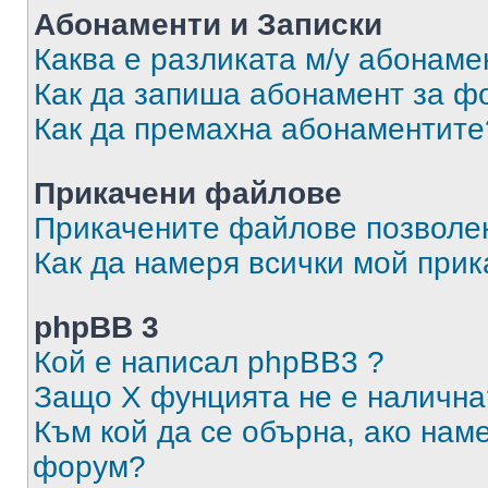
Абонаменти и Записки
Каква е разликата м/у абонаме
Как да запиша абонамент за ф
Как да премахна абонаментите
Прикачени файлове
Прикачените файлове позволен
Как да намеря всички мой при
phpBB 3
Кой е написал phpBB3 ?
Защо X фунцията не е налична
Към кой да се обърна, ако нам
форум?