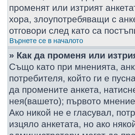
променят или изтрият анкета
хора, злоупотребяващи с ан
отговори след като са постъп
Върнете се в началото
» Как да променя или изтри
Също като при мненията, анк
потребителя, който ги е пусн
да промените анкета, натисн
нея(вашето); първото мнение
Ако никой не е гласувал, по
изцяло анкетата, но ако няко