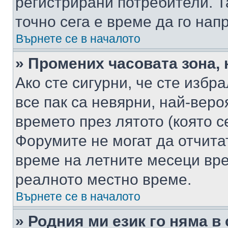
регистрирани потребители. Та
точно сега е време да го нап
Върнете се в началото
» Промених часовата зона, 
Ако сте сигурни, че сте избр
все пак са невярни, най-вер
времето през лятото (която с
Форумите не могат да отчитат
време на летните месеци вре
реалното местно време.
Върнете се в началото
» Родния ми език го няма в