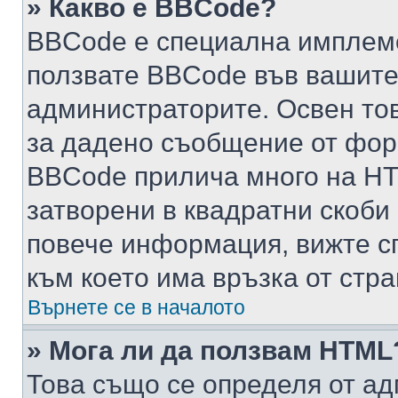
» Какво е BBCode?
BBCode е специална имплем
ползвате BBCode във вашите
администраторите. Освен то
за дадено съобщение от фор
BBCode прилича много на HTM
затворени в квадратни скоби (е
повече информация, вижте с
към което има връзка от стра
Върнете се в началото
» Мога ли да ползвам HTML
Това също се определя от ад