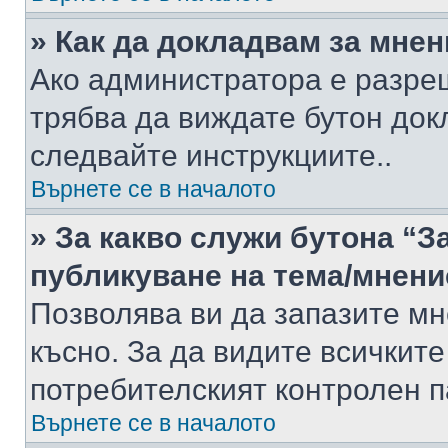
» Как да докладвам за мне
Ако администратора е разре
трябва да виждате бутон док
следвайте инструкциите..
Върнете се в началото
» За какво служи бутона “З
публикуване на тема/мнени
Позволява ви да запазите мне
късно. За да видите всичките
потребителският контролен п
Върнете се в началото