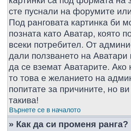
картинки са под формата на 
сте пуснали на форумите или
Под ранговата картинка би мо
позната като Аватар, която п
всеки потребител. От админ
дали ползването на Аватари щ
да се вземат Аватарите. Ако
то това е желанието на адми
попитате за причините, но в
такива!
Върнете се в началото
» Как да си променя ранга?