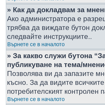
» Как да докладвам за мне
Ако администратора е разре
трябва да виждате бутон док
следвайте инструкциите..
Върнете се в началото
» За какво служи бутона “З
публикуване на тема/мнени
Позволява ви да запазите мне
късно. За да видите всичките
потребителският контролен п
Върнете се в началото