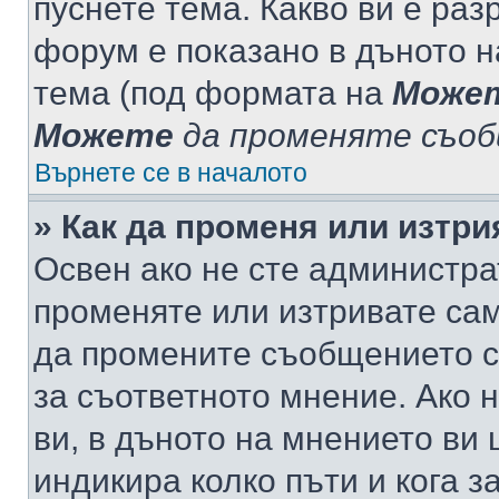
пуснете тема. Какво ви е ра
форум е показано в дъното 
тема (под формата на
Може
Можете
да променяте съо
Върнете се в началото
» Как да променя или изтр
Освен ако не сте администра
променяте или изтривате са
да промените съобщението с
за съответното мнение. Ако 
ви, в дъното на мнението ви 
индикира колко пъти и кога 