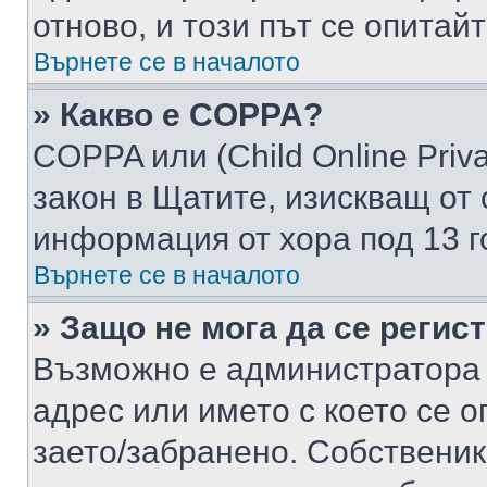
отново, и този път се опитай
Върнете се в началото
» Какво е COPPA?
COPPA или (Child Online Privac
закон в Щатите, изискващ от 
информация от хора под 13 г
Върнете се в началото
» Защо не мога да се регис
Възможно е администратора 
адрес или името с което се о
заето/забранено. Собствени