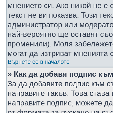
мнението си. Ако никой не е 
текст не ви показва. Този тек
администратор или модерато
най-вероятно ще оставят съ
променили). Моля забележет
могат да изтриват мненията с
Върнете се в началото
» Как да добавя подпис къ
За да добавите подпис към с
направите такъв. Това става
направите подпис, можете д
от формата за пускане на съ