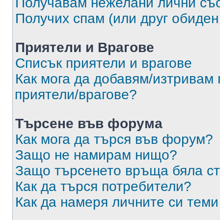
Получавам нежелани лични съ
Получих спам (или друг обиден
Приятели и Врагове
Списък приятели и врагове
Как мога да добавям/изтривам 
приятели/врагове?
Търсене във форума
Как мога да търся във форум?
Защо не намирам нищо?
Защо търсенето връща бяла ст
Как да търся потребители?
Как да намеря личните си теми