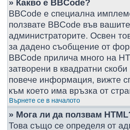
» Какво е BBCode?
BBCode е специална имплем
ползвате BBCode във вашите
администраторите. Освен то
за дадено съобщение от фор
BBCode прилича много на HTM
затворени в квадратни скоби (е
повече информация, вижте с
към което има връзка от стра
Върнете се в началото
» Мога ли да ползвам HTML
Това също се определя от ад