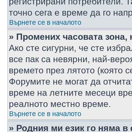
регистрирани потребители. Та
точно сега е време да го нап
Върнете се в началото
» Промених часовата зона, 
Ако сте сигурни, че сте избр
все пак са невярни, най-вер
времето през лятото (която с
Форумите не могат да отчитат
време на летните месеци вре
реалното местно време.
Върнете се в началото
» Родния ми език го няма в