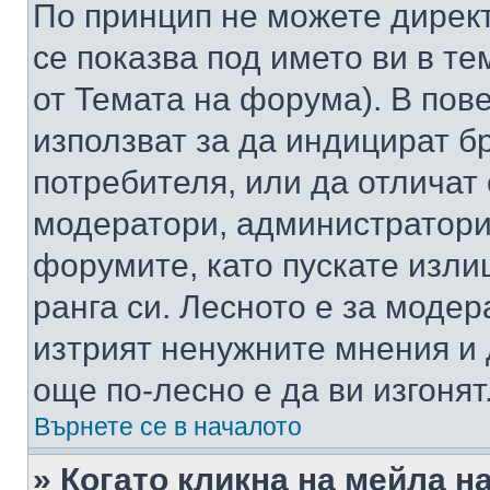
По принцип не можете директ
се показва под името ви в те
от Темата на форума). В пов
използват за да индицират б
потребителя, или да отличат
модератори, администратори 
форумите, като пускате изли
ранга си. Лесното е за моде
изтрият ненужните мнения и 
още по-лесно е да ви изгонят
Върнете се в началото
» Когато кликна на мейла н