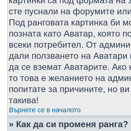
картинки са под формата на 
сте пуснали на форумите или
Под ранговата картинка би мо
позната като Аватар, която п
всеки потребител. От админ
дали ползването на Аватари щ
да се вземат Аватарите. Ако
то това е желанието на адми
попитате за причините, но в
такива!
Върнете се в началото
» Как да си променя ранга?