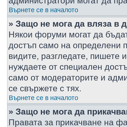
администратори могат да пр
Върнете се в началото
» Защо не мога да вляза в
Някои форуми могат да бъда
достъп само на определени п
видите, разгледате, пишете и
нуждаете от специален достъ
само от модераторите и адм
се свържете с тях.
Върнете се в началото
» Защо не мога да прикачв
Правата за прикачване на фа