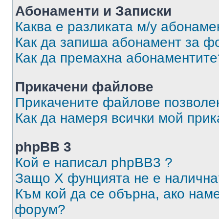
Абонаменти и Записки
Каква е разликата м/у абонаме
Как да запиша абонамент за ф
Как да премахна абонаментите
Прикачени файлове
Прикачените файлове позволен
Как да намеря всички мой при
phpBB 3
Кой е написал phpBB3 ?
Защо X фунцията не е налична
Към кой да се обърна, ако нам
форум?