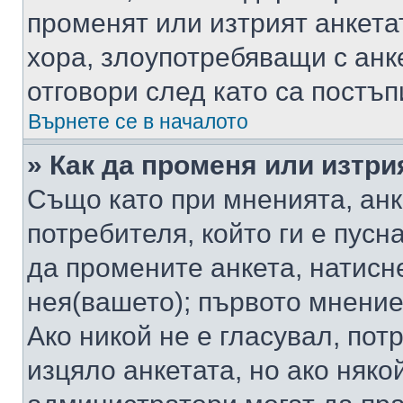
променят или изтрият анкета
хора, злоупотребяващи с ан
отговори след като са постъп
Върнете се в началото
» Как да променя или изтри
Също като при мненията, анк
потребителя, който ги е пусн
да промените анкета, натисн
нея(вашето); първото мнение
Ако никой не е гласувал, по
изцяло анкетата, но ако няко