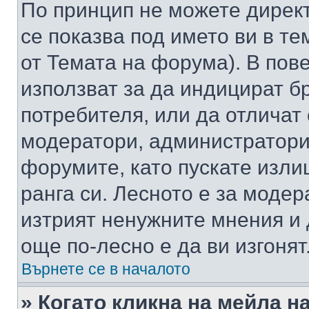
По принцип не можете директ
се показва под името ви в те
от Темата на форума). В пов
използват за да индицират б
потребителя, или да отличат
модератори, администратори 
форумите, като пускате изли
ранга си. Лесното е за моде
изтрият ненужните мнения и 
още по-лесно е да ви изгонят
Върнете се в началото
» Когато кликна на мейла н