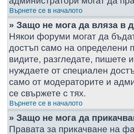
администратори могат да пр
Върнете се в началото
» Защо не мога да вляза в
Някои форуми могат да бъда
достъп само на определени п
видите, разгледате, пишете и
нуждаете от специален достъ
само от модераторите и адм
се свържете с тях.
Върнете се в началото
» Защо не мога да прикачв
Правата за прикачване на фа