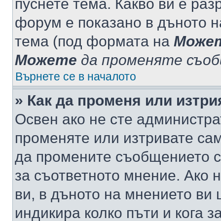
пуснете тема. Какво ви е ра
форум е показано в дъното 
тема (под формата на
Може
Можете
да променяте съо
Върнете се в началото
» Как да променя или изтр
Освен ако не сте администра
променяте или изтривате са
да промените съобщението с
за съответното мнение. Ако 
ви, в дъното на мнението ви 
индикира колко пъти и кога 