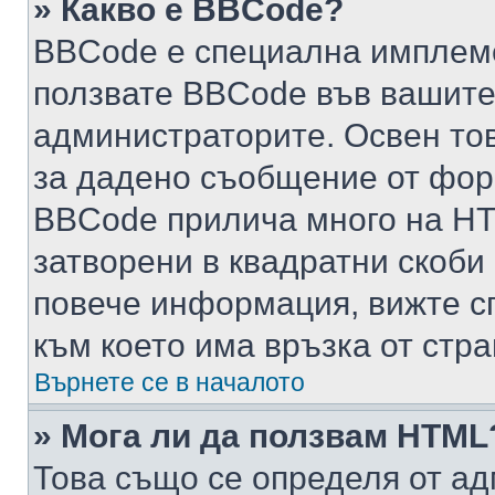
» Какво е BBCode?
BBCode е специална имплем
ползвате BBCode във вашите
администраторите. Освен то
за дадено съобщение от фор
BBCode прилича много на HTM
затворени в квадратни скоби (е
повече информация, вижте с
към което има връзка от стра
Върнете се в началото
» Мога ли да ползвам HTML
Това също се определя от ад