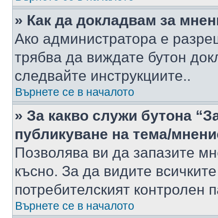
» Как да докладвам за мне
Ако администратора е разре
трябва да виждате бутон док
следвайте инструкциите..
Върнете се в началото
» За какво служи бутона “З
публикуване на тема/мнени
Позволява ви да запазите мне
късно. За да видите всичките
потребителският контролен п
Върнете се в началото