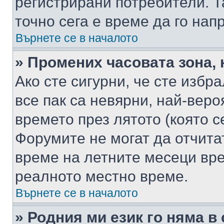
регистрирани потребители. Та
точно сега е време да го нап
Върнете се в началото
» Промених часовата зона, 
Ако сте сигурни, че сте избр
все пак са невярни, най-вер
времето през лятото (която с
Форумите не могат да отчитат
време на летните месеци вре
реалното местно време.
Върнете се в началото
» Родния ми език го няма в