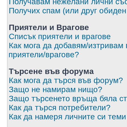
Получавам нежелани лични съ
Получих спам (или друг обиден
Приятели и Врагове
Списък приятели и врагове
Как мога да добавям/изтривам 
приятели/врагове?
Търсене във форума
Как мога да търся във форум?
Защо не намирам нищо?
Защо търсенето връща бяла ст
Как да търся потребители?
Как да намеря личните си теми