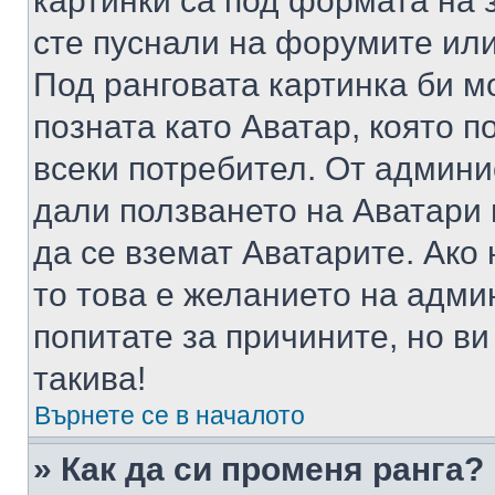
картинки са под формата на 
сте пуснали на форумите или
Под ранговата картинка би мо
позната като Аватар, която п
всеки потребител. От админ
дали ползването на Аватари щ
да се вземат Аватарите. Ако
то това е желанието на адми
попитате за причините, но в
такива!
Върнете се в началото
» Как да си променя ранга?