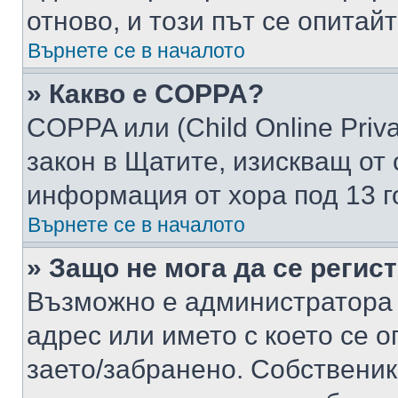
отново, и този път се опитай
Върнете се в началото
» Какво е COPPA?
COPPA или (Child Online Privac
закон в Щатите, изискващ от 
информация от хора под 13 г
Върнете се в началото
» Защо не мога да се регис
Възможно е администратора 
адрес или името с което се о
заето/забранено. Собствени