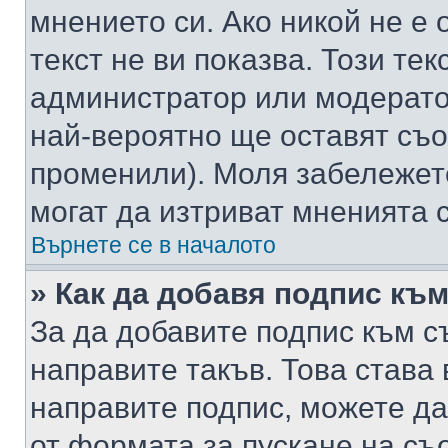
мнението си. Ако никой не е 
текст не ви показва. Този тек
администратор или модерато
най-вероятно ще оставят съ
променили). Моля забележет
могат да изтриват мненията с
Върнете се в началото
» Как да добавя подпис къ
За да добавите подпис към с
направите такъв. Това става
направите подпис, можете д
от формата за пускане на съ