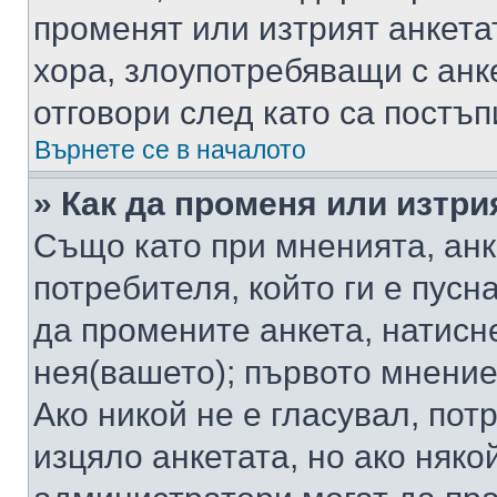
променят или изтрият анкета
хора, злоупотребяващи с ан
отговори след като са постъп
Върнете се в началото
» Как да променя или изтри
Също като при мненията, анк
потребителя, който ги е пусн
да промените анкета, натисн
нея(вашето); първото мнение
Ако никой не е гласувал, по
изцяло анкетата, но ако няко