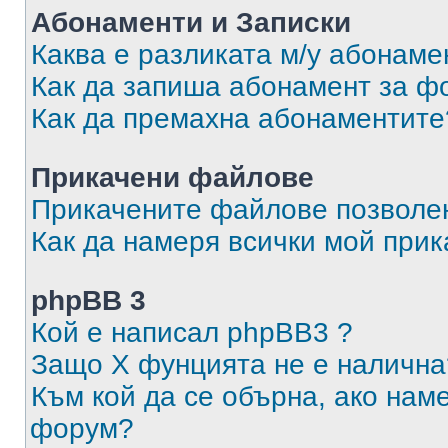
Абонаменти и Записки
Каква е разликата м/у абонаме
Как да запиша абонамент за ф
Как да премахна абонаментите
Прикачени файлове
Прикачените файлове позволен
Как да намеря всички мой при
phpBB 3
Кой е написал phpBB3 ?
Защо X фунцията не е налична
Към кой да се обърна, ако нам
форум?