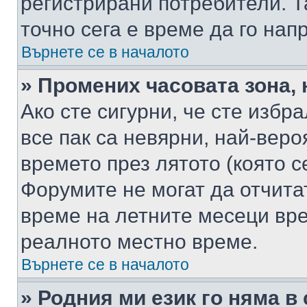
регистрирани потребители. Та
точно сега е време да го нап
Върнете се в началото
» Промених часовата зона, 
Ако сте сигурни, че сте избр
все пак са невярни, най-вер
времето през лятото (която с
Форумите не могат да отчитат
време на летните месеци вре
реалното местно време.
Върнете се в началото
» Родния ми език го няма в