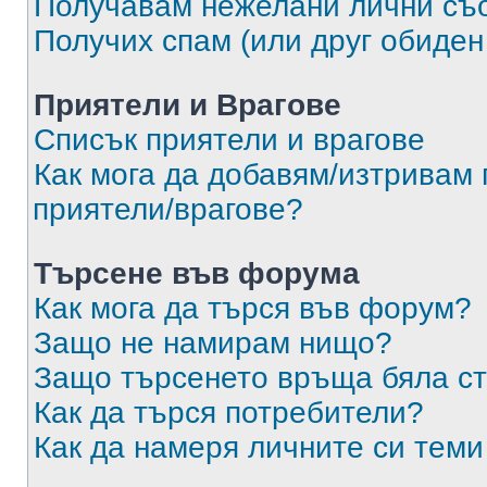
Получавам нежелани лични съ
Получих спам (или друг обиден
Приятели и Врагове
Списък приятели и врагове
Как мога да добавям/изтривам 
приятели/врагове?
Търсене във форума
Как мога да търся във форум?
Защо не намирам нищо?
Защо търсенето връща бяла ст
Как да търся потребители?
Как да намеря личните си теми