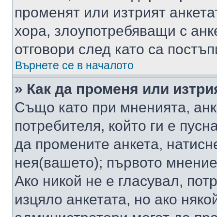
променят или изтрият анкета
хора, злоупотребяващи с ан
отговори след като са постъп
Върнете се в началото
» Как да променя или изтри
Също като при мненията, анк
потребителя, който ги е пусн
да промените анкета, натисн
нея(вашето); първото мнение
Ако никой не е гласувал, по
изцяло анкетата, но ако няко