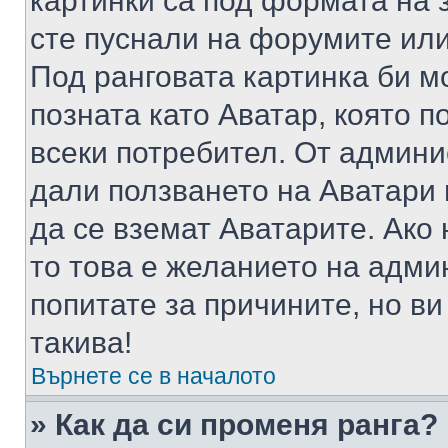
картинки са под формата на 
сте пуснали на форумите или
Под ранговата картинка би мо
позната като Аватар, която п
всеки потребител. От админ
дали ползването на Аватари щ
да се вземат Аватарите. Ако
то това е желанието на адми
попитате за причините, но в
такива!
Върнете се в началото
» Как да си променя ранга?