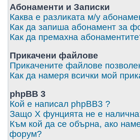
Абонаменти и Записки
Каква е разликата м/у абонаме
Как да запиша абонамент за ф
Как да премахна абонаментите
Прикачени файлове
Прикачените файлове позволен
Как да намеря всички мой при
phpBB 3
Кой е написал phpBB3 ?
Защо X фунцията не е налична
Към кой да се обърна, ако нам
форум?