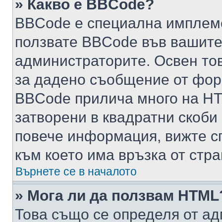
» Какво е BBCode?
BBCode е специална имплем
ползвате BBCode във вашите
администраторите. Освен то
за дадено съобщение от фор
BBCode прилича много на HTM
затворени в квадратни скоби (е
повече информация, вижте с
към което има връзка от стра
Върнете се в началото
» Мога ли да ползвам HTML
Това също се определя от ад