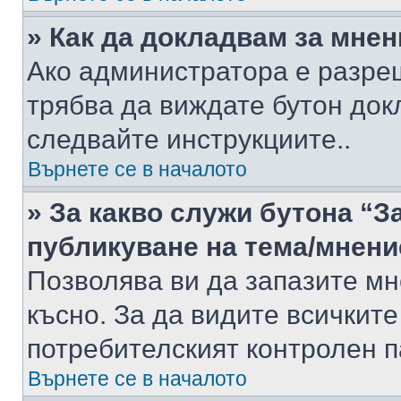
» Как да докладвам за мне
Ако администратора е разре
трябва да виждате бутон док
следвайте инструкциите..
Върнете се в началото
» За какво служи бутона “З
публикуване на тема/мнени
Позволява ви да запазите мне
късно. За да видите всичките
потребителският контролен п
Върнете се в началото