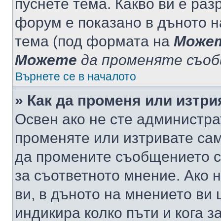
пуснете тема. Какво ви е ра
форум е показано в дъното 
тема (под формата на
Може
Можете
да променяте съо
Върнете се в началото
» Как да променя или изтр
Освен ако не сте администра
променяте или изтривате са
да промените съобщението с
за съответното мнение. Ако 
ви, в дъното на мнението ви 
индикира колко пъти и кога 