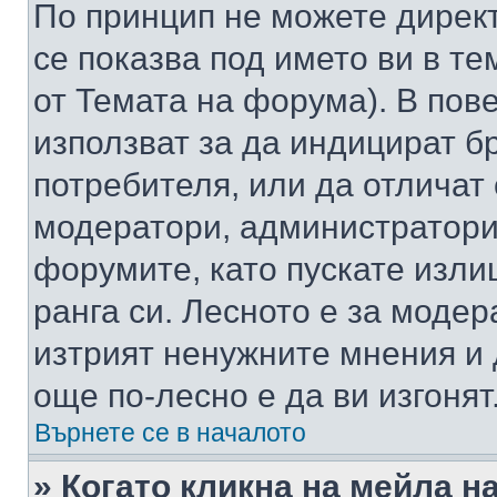
По принцип не можете директ
се показва под името ви в те
от Темата на форума). В пов
използват за да индицират б
потребителя, или да отличат
модератори, администратори 
форумите, като пускате изли
ранга си. Лесното е за моде
изтрият ненужните мнения и 
още по-лесно е да ви изгонят
Върнете се в началото
» Когато кликна на мейла н