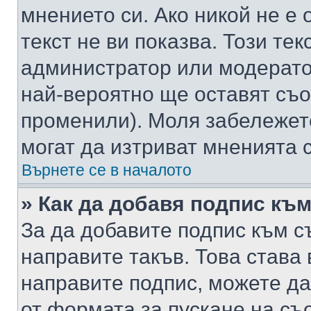
мнението си. Ако никой не е 
текст не ви показва. Този тек
администратор или модерато
най-вероятно ще оставят съ
променили). Моля забележет
могат да изтриват мненията с
Върнете се в началото
» Как да добавя подпис къ
За да добавите подпис към с
направите такъв. Това става
направите подпис, можете д
от формата за пускане на съ