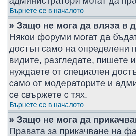
администратори могат да пр
Върнете се в началото
» Защо не мога да вляза в
Някои форуми могат да бъда
достъп само на определени п
видите, разгледате, пишете и
нуждаете от специален достъ
само от модераторите и адм
се свържете с тях.
Върнете се в началото
» Защо не мога да прикачв
Правата за прикачване на фа