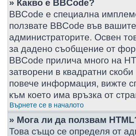
» Какво е BBCode?
BBCode е специална имплем
ползвате BBCode във вашите
администраторите. Освен то
за дадено съобщение от фор
BBCode прилича много на HTM
затворени в квадратни скоби (е
повече информация, вижте с
към което има връзка от стра
Върнете се в началото
» Мога ли да ползвам HTML
Това също се определя от ад