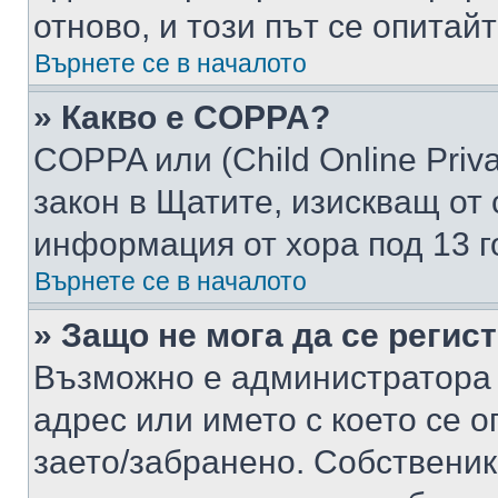
отново, и този път се опитай
Върнете се в началото
» Какво е COPPA?
COPPA или (Child Online Privac
закон в Щатите, изискващ от 
информация от хора под 13 г
Върнете се в началото
» Защо не мога да се регис
Възможно е администратора 
адрес или името с което се о
заето/забранено. Собствени