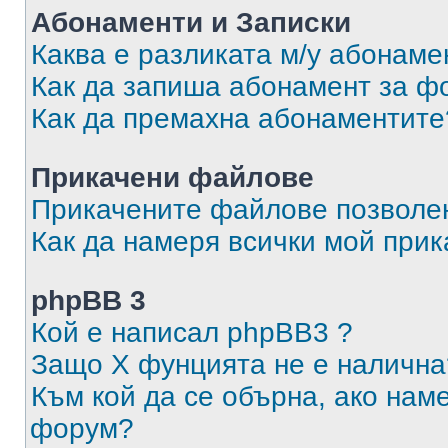
Абонаменти и Записки
Каква е разликата м/у абонаме
Как да запиша абонамент за ф
Как да премахна абонаментите
Прикачени файлове
Прикачените файлове позволен
Как да намеря всички мой при
phpBB 3
Кой е написал phpBB3 ?
Защо X фунцията не е налична
Към кой да се обърна, ако нам
форум?