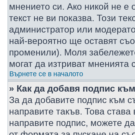
мнението си. Ако никой не е 
текст не ви показва. Този тек
администратор или модерато
най-вероятно ще оставят съ
променили). Моля забележет
могат да изтриват мненията с
Върнете се в началото
» Как да добавя подпис къ
За да добавите подпис към с
направите такъв. Това става
направите подпис, можете д
от формата за пускане на съ