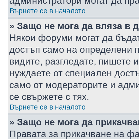
администратори могат да пр
Върнете се в началото
» Защо не мога да вляза в
Някои форуми могат да бъда
достъп само на определени п
видите, разгледате, пишете и
нуждаете от специален достъ
само от модераторите и адм
се свържете с тях.
Върнете се в началото
» Защо не мога да прикачв
Правата за прикачване на фа