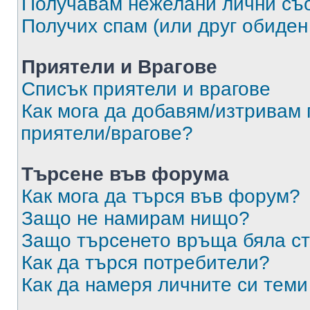
Получавам нежелани лични съ
Получих спам (или друг обиден
Приятели и Врагове
Списък приятели и врагове
Как мога да добавям/изтривам 
приятели/врагове?
Търсене във форума
Как мога да търся във форум?
Защо не намирам нищо?
Защо търсенето връща бяла ст
Как да търся потребители?
Как да намеря личните си теми