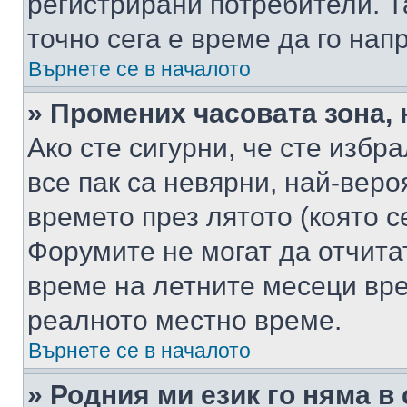
регистрирани потребители. Та
точно сега е време да го нап
Върнете се в началото
» Промених часовата зона, 
Ако сте сигурни, че сте избр
все пак са невярни, най-вер
времето през лятото (която с
Форумите не могат да отчитат
време на летните месеци вре
реалното местно време.
Върнете се в началото
» Родния ми език го няма в