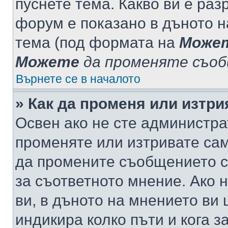
пуснете тема. Какво ви е ра
форум е показано в дъното 
тема (под формата на
Може
Можете
да променяте съо
Върнете се в началото
» Как да променя или изтр
Освен ако не сте администра
променяте или изтривате са
да промените съобщението с
за съответното мнение. Ако 
ви, в дъното на мнението ви 
индикира колко пъти и кога 