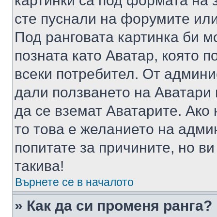
картинки са под формата на 
сте пуснали на форумите или
Под ранговата картинка би мо
позната като Аватар, която п
всеки потребител. От админ
дали ползването на Аватари щ
да се вземат Аватарите. Ако
то това е желанието на адми
попитате за причините, но в
такива!
Върнете се в началото
» Как да си променя ранга?