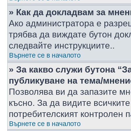
» Как да докладвам за мне
Ако администратора е разре
трябва да виждате бутон док
следвайте инструкциите..
Върнете се в началото
» За какво служи бутона “З
публикуване на тема/мнени
Позволява ви да запазите мне
късно. За да видите всичките
потребителският контролен п
Върнете се в началото