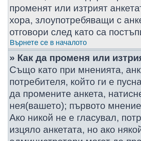
променят или изтрият анкета
хора, злоупотребяващи с ан
отговори след като са постъп
Върнете се в началото
» Как да променя или изтри
Също като при мненията, анк
потребителя, който ги е пусн
да промените анкета, натисн
нея(вашето); първото мнение
Ако никой не е гласувал, по
изцяло анкетата, но ако няко