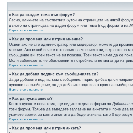
» Как да създам тема във форум?
Лесно, кликнете на съответния бутон на страницата на някой форум
дъното на страницата на даден форум или тема (под формата на
М
Върнете се в началото
» Как да променя или изтрия мнение?
Освен ако не сте администратор или модератор, можете да промен
мнение. Ако някой вече е отговорил на мнението ви, в дъното на мн
съобщение ви, този текст не ви показва. Този текст няма да се по
Моля забележете, че обикновените потребители не могат да изтрива
Върнете се в началото
» Как да добавя подпис към съобщенията си?
За да добавите подпис към съобщение, първо трябва да си направ
пускане на съобщение, за да добавите подписа в края на съобщени
Върнете се в началото
» Как да пусна анкета?
Когато пускате нова тема, ще видите отделна форма за
Добавяне н
този форум. Трябва да въведете заглавие на анкетата и поне два в
укажете време, за което анкетата да бъде активна, като 0 ще резу
Върнете се в началото
» Как да променя или изтрия анкета?