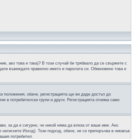
ие, ако това е така)? В този случай би трябвало да се свържете с
 дали въвеждате правилно името и паролата си. Обикновено това е
ки положения, обаче, регистрацията ще ви даде достъп до
ие в потребителски групи и други. Регистрацията отнема само
ави, за да е сигурно, че никой няма да влиза от ваше име. Ако
е натиснете Изход). Този подход, обаче, не се препоръчва в никакъв
вашия потребител.