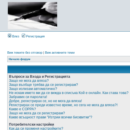
Влез
Регистрация
Виж темите без отговор
|
Виж активните теми
Начало форум
Въпроси за Входа и Регистрацията
Защо не мога да вляза?
Защо въобще трябва да се регистрирам?
Защо излизам автоматично?
Не искам името ми да се вижда в списъка Кой е онлайн. Как става това?
Забравих си паролата!
Добре, регистрирах се, но не мога да вляза!
Регистрирах се преди известно време, но сега не мога да вляза?!
Какво е COPPA?
Защо не мога да се регистрирам?
Какво всъщност прави "Изтрии всички бисквитки"?
Потребителски настройки
Как да си променя настройките?