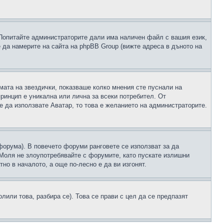
 Попитайте администраторите дали има наличен файл с вашия език,
 да намерите на сайта на phpBB Group (вижте адреса в дъното на
рмата на звездички, показваше колко мнения сте пуснали на
принцип е уникална или лична за всеки потребител. От
е да използвате Аватар, то това е желанието на администраторите.
 форума). В повечето форуми ранговете се използват за да
 Моля не злоупотребявайте с форумите, като пускате излишни
но в началото, а още по-лесно е да ви изгонят.
или това, разбира се). Това се прави с цел да се предпазят