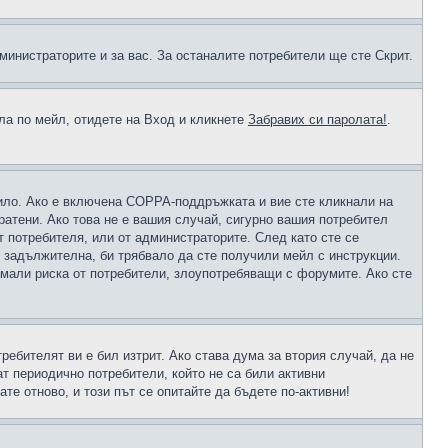
министраторите и за вас. За останалите потребители ще сте Скрит.
ола по мейл, отидете на Вход и кликнете
Забравих си паролата!
.
чило. Ако е включена COPPA-поддръжката и вие сте кликнали на
пратени. Ако това не е вашия случай, сигурно вашия потребител
т потребителя, или от администраторите. След като сте се
е задължителна, би трябвало да сте получили мейл с инструкции.
намали риска от потребители, злоупотребяващи с форумите. Ако сте
ребителят ви е бил изтрит. Ако става дума за втория случай, да не
т периодично потребители, който не са били активни
е отново, и този път се опитайте да бъдете по-активни!