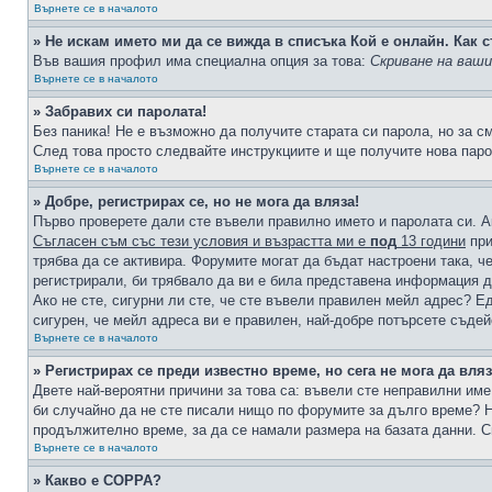
Върнете се в началото
» Не искам името ми да се вижда в списъка Кой е онлайн. Как с
Във вашия профил има специална опция за това:
Скриване на ваш
Върнете се в началото
» Забравих си паролата!
Без паника! Не е възможно да получите старата си парола, но за с
След това просто следвайте инструкциите и ще получите нова паро
Върнете се в началото
» Добре, регистрирах се, но не мога да вляза!
Първо проверете дали сте въвели правилно името и паролата си. А
Съгласен съм със тези условия и възрастта ми е
под
13 години
при
трябва да се активира. Форумите могат да бъдат настроени така, ч
регистрирали, би трябвало да ви е била представена информация д
Ако не сте, сигурни ли сте, че сте въвели правилен мейл адрес? Е
сигурен, че мейл адреса ви е правилен, най-добре потърсете съде
Върнете се в началото
» Регистрирах се преди известно време, но сега не мога да вляз
Двете най-вероятни причини за това са: въвели сте неправилни име 
би случайно да не сте писали нищо по форумите за дълго време? Н
продължително време, за да се намали размера на базата данни. С
Върнете се в началото
» Какво е COPPA?