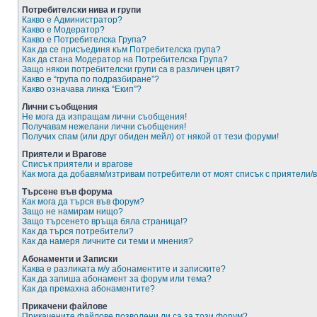
Потребителски нива и групи
Какво е Администратор?
Какво е Модератор?
Какво е Потребителска Група?
Как да се присъединя към Потребителска група?
Как да стана Модератор на Потребителска Група?
Защо някои потребителски групи са в различен цвят?
Какво е “група по подразбиране”?
Какво означава линка “Екип”?
Лични съобщения
Не мога да изпращам лични съобщения!
Получавам нежелани лични съобщения!
Получих спам (или друг обиден мейл) от някой от тези форуми!
Приятели и Врагове
Списък приятели и врагове
Как мога да добавям/изтривам потребители от моят списък с приятели/
Търсене във форума
Как мога да търся във форум?
Защо не намирам нищо?
Защо търсенето връща бяла страница!?
Как да търся потребители?
Как да намеря личните си теми и мнения?
Абонаменти и Записки
Каква е разликата м/у абонаментите и записките?
Как да запиша абонамент за форум или тема?
Как да премахна абонаментите?
Прикачени файлове
Прикачените файлове позволени ли са за този форум?