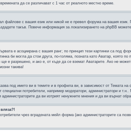
 времената да се различават с 1 час от реалното местно време.
рал файлове с вашия език или никой не е превел форума на вашия език.
създадете такъв. Повече информация за локализирането на phpBB можете
Първата е асоциирана с вашия ранг; по принцип тези картинки са под фо
инка би могла да стои друга, по-голяма, позната като Аватар, която по 
е е разрешено, и ако е, от къде да се вземат Аватарите. Ако не может
иозни такива!
казва под името ви в темите и в профила ви, в зависимост от Темата на
ат специални потребители, например модератори, администратори и т.н..
и администраторите да ви изтрият ненужните мнения и да ви върнат обрат
 вляза?!
отребители чрез вградената мейл форма (ако администраторите са позвол