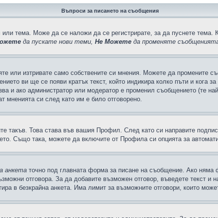
Въпроси за писането на съобщения
 или тема. Може да се наложи да се регистрирате, за да пуснете тема. 
ожете
да пускате нови теми,
Не Можете
да променяте съобщенията
яте или изтривате само собствените си мнения. Можете да промените съ
ението ви ще се появи кратък текст, който индикира колко пъти и кога з
казва и ако администратор или модератор е променил съобщението (те на
т мненията си след като им е било отговорено.
ите такъв. Това става във вашия Профил. След като си направите подпи
ето. Също така, можете да включите от Профила си опцията за автомат
а анкета
точно под главната форма за писане на съобщение. Ако няма ф
ъзможни отговора. За да добавите възможен отговор, въведете текст и 
лтира в безкрайна анкета. Има лимит за възможните отговори, които може