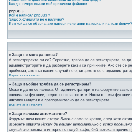
Как да намеря всички мой прикачени файлове
phpBB 3
Кой е написал phpBB3 ?
Защо X фунцията не е налична?
Към кой да се обърна, ако намеря нелегални материали на този форум
» Защо не мога да вляза?
А регистрирахте ли се? Сериозно, трябва да се регистрирате, за да
администраторите и да разберете какви са причините. Ако сте се р
проблема; ако във вашия случай не е, свържете се с администрато
Върнете се в началото
» Защо въобще трябва да се регистрирам?
Може и да не се наложи. От администраторите на форумите зависи 
специални функции, недостъпни за гостите. Някои от тези функции
няколко минути и е препоръчително да се регистрирате.
Върнете се в началото
» Защо излизам автоматично?
Форумът пази вашия статус
Влязъл
само за кратко, след като актив
изберете опцията
Искам да влизам автоматично с всяко посещени
случай ако ползвате интернет от клуб, кафе, библиотека и прочие 