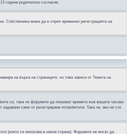
д 13 години родителско съгласие.
ено. Собственика може да е спрял временно регистрацията на
намира на върха на страниците, но това зависи от Темата на
йките си, така че форумите да показват времето във вашата часова
 задавани само от регистрирани потребители. Така че, ако не сте
ото (която се използва в някои страни). Форумите не могат да