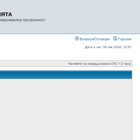
ИЯТА
 максимална прозрачност
Въпроси/Отговори
Търсене
Дата и час: 08 Авг 2026, 15:07
Часовете са според зоната UTC + 2 часа