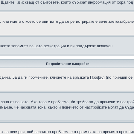
н в Щатите, изискващ от сайтовете, които събират информация от хора по
или името с което се опитвате да се регистрирате е вече заето/забран
.
 които запомнят вашата регистрация и ви поддържат включен.
Потребителски настройки
данни. За да ги промените, кликнете на връзката
Профил
(по принцип се 
а зона от вашата. Ако това е проблема, би трябвало да промените настро
ание, че часовата зона, както и повечето от настройките могат да бъдат
ак са невярни, най-вероятно проблема е в промяната на времето през лят