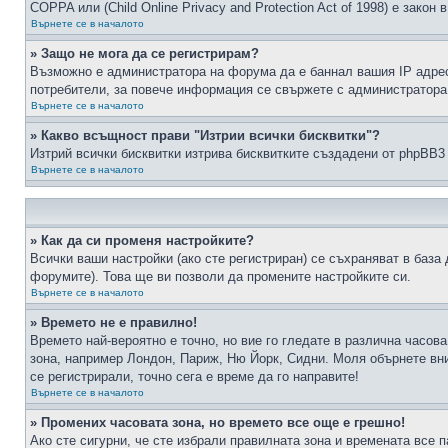
COPPA или (Child Online Privacy and Protection Act of 1998) е зако
Върнете се в началото
» Защо не мога да се регистрирам?
Възможно е администратора на форума да е баннал вашия IP адрес 
потребители, за повече информация се свържете с администратора
Върнете се в началото
» Какво всъщност прави "Изтрии всички бисквитки"?
Изтрий всички бисквитки изтрива бисквитките създадени от phpBB3
Върнете се в началото
» Как да си променя настройките?
Всички ваши настройки (ако сте регистриран) се съхраняват в база 
форумите). Това ще ви позволи да промените настройките си.
Върнете се в началото
» Времето не е правилно!
Времето най-вероятно е точно, но вие го гледате в различна часов
зона, например Лондон, Париж, Ню Йорк, Сидни. Моля обърнете вним
се регистрирали, точно сега е време да го направите!
Върнете се в началото
» Промених часовата зона, но времето все още е грешно!
Ако сте сигурни, че сте избрали правилната зона и времената все п