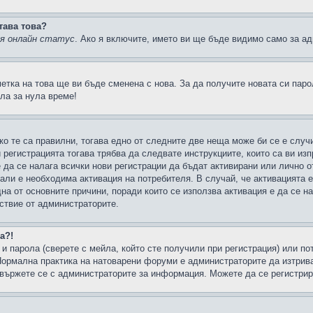
тава това?
ия онлайн статус
. Ако я включите, името ви ще бъде видимо само за ад
метка на това ще ви бъде сменена с нова. За да получите новата си пар
ла за нула време!
ко те са правилни, тогава едно от следните две неща може би се е слу
 регистрацията тогава трябва да следвате инструкциите, които са ви из
е да се налага всички нови регистрации да бъдат активирани или лично о
али е необходима активация на потребителя. В случай, че активацията 
дна от основните причини, поради които се използва активация е да се 
йствие от администраторите.
а?!
и парола (сверете с мейла, който сте получили при регистрация) или пот
ормална практика на натоварени форуми е администраторите да изтрива
вържете се с администраторите за информация. Можете да се регистрират