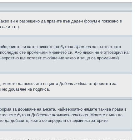
Какво ви е разрешено да правите във даден форум е показано в
 си
и т.н.)
общението си като кликнете на бутона
Промяна
за съответното
а последно сте променили мнението си. Ако никой не е отговорил на
й-вероятно ще оставят съобщение какво и защо са променили).
с, можете да включите опцията
Добави подпис
от формата за
ично добавяне на подписа.
орма за добавяне на анкета, най-вероятно нямате такива права в
натиснете бутона
Добавете възможен отговор
. Можете също да
те да добавите, който се определя от администраторите.