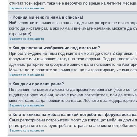
отчитат този ефект, така че е вероятно по време на летните месеци
Върнете се в началото
» Родния ми език го няма в списъка!
Най-вероятните причини за това са: администраторите не е инстал
който да инсталират, а ако няма и вие имате желание, можете да 
страниците).
Върнете се в началото
» Как да поставя изображение под името ми?
При разглеждане на теми под името ви могат да стоят 2 картинки. 
форумите или пък вашия статут на тези форуми. Под ранговата карт
администраторите на форумите зависи дали ползването на Аватари щ
Можете да ги попитате за причините, но ви гарантираме, че има сер
Върнете се в началото
» Как да си променя ранга?
По принцип не можете директно да промените ранга си (който се по
индицират броя мнения, които е пуснал потребителя, или да отлич
мнения, само за да повишите ранга си. Лесното е за модераторите 
Върнете се в началото
» Когато кликна на мейла на някой потребител, форума иска да
Само регистрирани потребители могат да изпращат мейл на други п
регистрираните от злоупотреба от страна на анонимни потребители.
Върнете се в началото