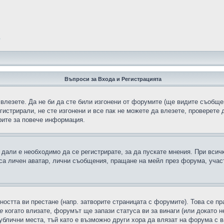
?
Въпроси за Входа и Регистрацията
 влезете. Да не би да сте били изгонени от форумите (ще видите съобщен
егистрирали, не сте изгонени и все пак не можете да влезете, проверете
рите за повече информация.
дали е необходимо да се регистрирате, за да пускате мнения. При всич
 са личен аватар, лични съобщения, пращане на мейл през форума, участ
ността ви престане (напр. затворите страницата с форумите). Това се пр
е
когато влизате, форумът ще запази статуса ви за винаги (или докато н
публични места, тъй като е възможно други хора да влязат на форума с 