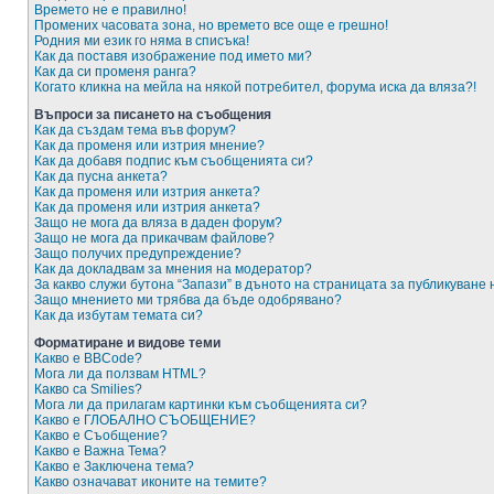
Времето не е правилно!
Промених часовата зона, но времето все още е грешно!
Родния ми език го няма в списъка!
Как да поставя изображение под името ми?
Как да си променя ранга?
Когато кликна на мейла на някой потребител, форума иска да вляза?!
Въпроси за писането на съобщения
Как да създам тема във форум?
Как да променя или изтрия мнение?
Как да добавя подпис към съобщенията си?
Как да пусна анкета?
Как да променя или изтрия анкета?
Как да променя или изтрия анкета?
Защо не мога да вляза в даден форум?
Защо не мога да прикачвам файлове?
Защо получих предупреждение?
Как да докладвам за мнения на модератор?
За какво служи бутона “Запази” в дъното на страницата за публикуване
Защо мнението ми трябва да бъде одобрявано?
Как да избутам темата си?
Форматиране и видове теми
Какво е BBCode?
Мога ли да ползвам HTML?
Какво са Smilies?
Мога ли да прилагам картинки към съобщенията си?
Какво е ГЛОБАЛНО СЪОБЩЕНИЕ?
Какво е Съобщение?
Какво е Важна Тема?
Какво е Заключена тема?
Какво означават иконите на темите?