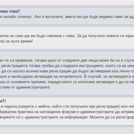
тава това?
ия онлайн статус
. Ако я включите, името ви ще бъде видимо само за ад
метка на това ще ви бъде сменена с нова. За да получите новата си пар
ла за нула време!
ко те са правилни, тогава едно от следните две неща може би се е слу
 регистрацията тогава трябва да следвате инструкциите, които са ви из
е да се налага всички нови регистрации да бъдат активирани или лично о
али е необходима активация на потребителя. В случай, че активацията 
дна от основните причини, поради които се използва активация е да се 
йствие от администраторите.
а?!
и парола (сверете с мейла, който сте получили при регистрация) или пот
ормална практика на натоварени форуми е администраторите да изтрива
вържете се с администраторите за информация. Можете да се регистрират