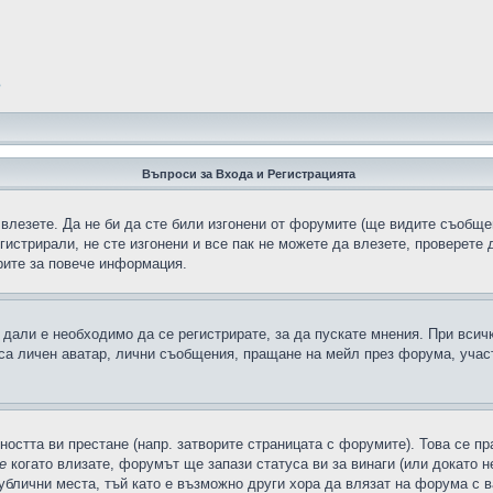
?
Въпроси за Входа и Регистрацията
 влезете. Да не би да сте били изгонени от форумите (ще видите съобщен
егистрирали, не сте изгонени и все пак не можете да влезете, проверете
рите за повече информация.
дали е необходимо да се регистрирате, за да пускате мнения. При всич
 са личен аватар, лични съобщения, пращане на мейл през форума, участ
ността ви престане (напр. затворите страницата с форумите). Това се пр
е
когато влизате, форумът ще запази статуса ви за винаги (или докато н
публични места, тъй като е възможно други хора да влязат на форума с 