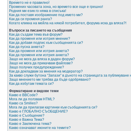
Времето не е правилно!
Промених часовата зона, но времето все още е грешно!
Родния ми език го няма в списъка!
Как да поставя изображение под името ми?
Как да си променя ранга?
Когато кликна на мейла на някой потребител, форума иска да вляза?!
Въпроси за писането на съобщения
Как да създам тема във форум?
Как да променя или изтрия мнение?
Как да добавя подпис към съобщенията си?
Как да пусна анкета?
Как да променя или изтрия анкета?
Как да променя или изтрия анкета?
Защо не мога да вляза в даден форум?
Защо не мога да прикачвам файлове?
Защо получих предупреждение?
Как да докладвам за мнения на модератор?
За какво служи бутона “Запази” в дъното на страницата за публикуване
Защо мнението ми трябва да бъде одобрявано?
Как да избутам темата си?
Форматиране и видове теми
Какво е BBCode?
Мога ли да ползвам HTML?
Какво са Smilies?
Мога ли да прилагам картинки към съобщенията си?
Какво е ГЛОБАЛНО СЪОБЩЕНИЕ?
Какво е Съобщение?
Какво е Важна Тема?
Какво е Заключена тема?
Какво означават иконите на темите?