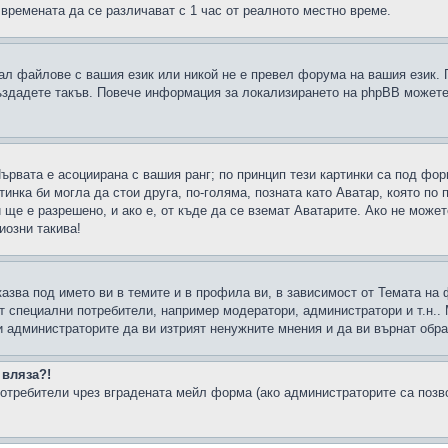
 времената да се различават с 1 час от реалното местно време.
рал файлове с вашия език или никой не е превел форума на вашия език.
създадете такъв. Повече информация за локализирането на phpBB можете
Първата е асоциирана с вашия ранг; по принцип тези картинки са под фо
инка би могла да стои друга, по-голяма, позната като Аватар, която по 
е е разрешено, и ако е, от къде да се вземат Аватарите. Ако не может
иозни такива!
казва под името ви в темите и в профила ви, в зависимост от Темата на
ат специални потребители, например модератори, администратори и т.н..
и администраторите да ви изтрият ненужните мнения и да ви върнат обрат
 вляза?!
отребители чрез вградената мейл форма (ако администраторите са позвол