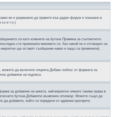
Какво ви е разрешено да правите във даден форум е показано в
 си
и т.н.)
общението си като кликнете на бутона
Промяна
за съответното
а последно сте променили мнението си. Ако никой не е отговорил на
й-вероятно ще оставят съобщение какво и защо са променили).
с, можете да включите опцията
Добави подпис
от формата за
ично добавяне на подписа.
орма за добавяне на анкета, най-вероятно нямате такива права в
натиснете бутона
Добавете възможен отговор
. Можете също да
те да добавите, който се определя от администраторите.