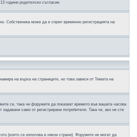
д 13 години родителско съгласие.
ено. Собственика може да е спрял временно регистрацията на
намира на върха на страниците, но това зависи от Темата на
йките си, така че форумите да показват времето във вашата часова
 задавани само от регистрирани потребители. Така че, ако не сте
ото (която се използва в някои страни). Форумите не могат да