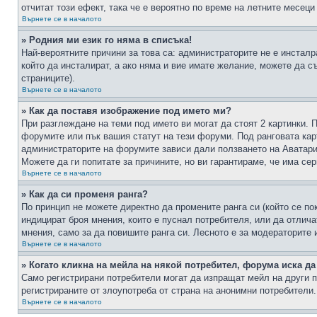
отчитат този ефект, така че е вероятно по време на летните месеци
Върнете се в началото
» Родния ми език го няма в списъка!
Най-вероятните причини за това са: администраторите не е инстал
който да инсталират, а ако няма и вие имате желание, можете да 
страниците).
Върнете се в началото
» Как да поставя изображение под името ми?
При разглеждане на теми под името ви могат да стоят 2 картинки. 
форумите или пък вашия статут на тези форуми. Под ранговата карт
администраторите на форумите зависи дали ползването на Аватари щ
Можете да ги попитате за причините, но ви гарантираме, че има сер
Върнете се в началото
» Как да си променя ранга?
По принцип не можете директно да промените ранга си (който се по
индицират броя мнения, които е пуснал потребителя, или да отлич
мнения, само за да повишите ранга си. Лесното е за модераторите 
Върнете се в началото
» Когато кликна на мейла на някой потребител, форума иска да
Само регистрирани потребители могат да изпращат мейл на други п
регистрираните от злоупотреба от страна на анонимни потребители.
Върнете се в началото