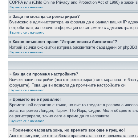
COPPA или (Child Online Privacy and Protection Act of 1998) е зако
Върнете се в началото
» Защо не мога да се регистрирам?
Възможно е администратора на форума да е баннал вашия IP адрес 
потребители, за повече информация се свържете с администратора
Върнете се в началото
» Какво всъщност прави "Изтрии всички бисквитки"?
Изтрий всички бисквитки изтрива бисквитките създадени от phpBB3
Върнете се в началото
» Как да си променя настройките?
Всички ваши настройки (ако сте регистриран) се съхраняват в база 
форумите). Това ще ви позволи да промените настройките си.
Върнете се в началото
» Времето не е правилно!
Времето най-вероятно е точно, но вие го гледате в различна часов
зона, например Лондон, Париж, Ню Йорк, Сидни. Моля обърнете вним
се регистрирали, точно сега е време да го направите!
Върнете се в началото
» Промених часовата зона, но времето все още е грешно!
Ако сте сигурни, че сте избрали правилната зона и времената все п