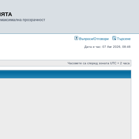
ИЯТА
 максимална прозрачност
Въпроси/Отговори
Търсене
Дата и час: 07 Авг 2026, 08:46
Часовете са според зоната UTC + 2 часа