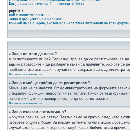
Как да намеря всички мой прикачени файлове
phpBB 3
Кой е написал phpBB3 ?
Защо X фунцията не е налична?
Към кой да се обърна, ако намеря нелегални материали на този форум
» Защо не мога да вляза?
А регистрирахте ли се? Сериозно, трябва да се регистрирате, за да
администраторите и да разберете какви са причините. Ако сте се р
проблема; ако във вашия случай не е, свържете се с администрато
Върнете се в началото
» Защо въобще трябва да се регистрирам?
Може и да не се наложи. От администраторите на форумите зависи 
специални функции, недостъпни за гостите. Някои от тези функции
няколко минути и е препоръчително да се регистрирате.
Върнете се в началото
» Защо излизам автоматично?
Форумът пази вашия статус
Влязъл
само за кратко, след като актив
изберете опцията
Искам да влизам автоматично с всяко посещени
случай ако ползвате интернет от клуб, кафе, библиотека и прочие 