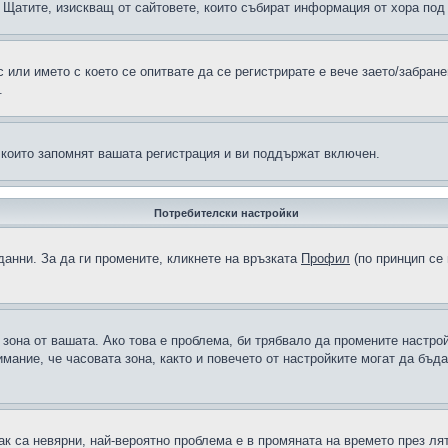
н в Щатите, изискващ от сайтовете, които събират информация от хора по
или името с което се опитвате да се регистрирате е вече заето/забран
.
 които запомнят вашата регистрация и ви поддържат включен.
Потребителски настройки
данни. За да ги промените, кликнете на връзката
Профил
(по принцип се 
а зона от вашата. Ако това е проблема, би трябвало да промените настро
ание, че часовата зона, както и повечето от настройките могат да бъдат
ак са невярни, най-вероятно проблема е в промяната на времето през лят