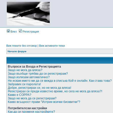
Влез
Регистрация
Виж темите без отговор
|
Виж активните теми
Начало форум
Въпроси за Входа и Регистрацията
Защо не мога да вляза?
Защо въобще трябва да се регистрирам?
Защо излизам автоматично?
Не искам името ми да се вижда в списъка Кой е онлайн. Как става това?
Забравих си паролата!
Добре, регистрирах се, но не мога да вляза!
Регистрирах се преди известно време, но сега не мога да вляза?!
Какво е COPPA?
Защо не мога да се регистрирам?
Какво всъщност прави "Изтрии всички бисквитки"?
Потребителски настройки
Как да си променя настройките?