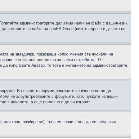
 Попитайте администраторите дали има наличен файл с вашия език,
 да намерите на сайта на phpBB Group (вижте адреса в дъното на
рмата на звездички, показваше колко мнения сте пуснали на
принцип е уникална или лична за всеки потребител. От
е да използвате Аватар, то това е желанието на администраторите.
 форума). В повечето форуми ранговете се използват за да
 Моля не злоупотребявайте с форумите, като пускате излишни
но в началото, а още по-лесно е да ви изгонят.
или това, разбира се). Това се прави с цел да се предпазят