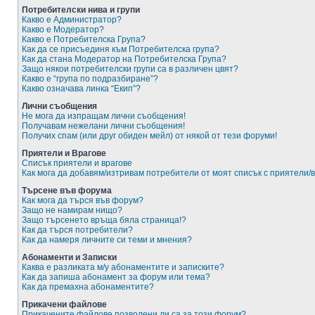
Потребителски нива и групи
Какво е Администратор?
Какво е Модератор?
Какво е Потребителска Група?
Как да се присъединя към Потребителска група?
Как да стана Модератор на Потребителска Група?
Защо някои потребителски групи са в различен цвят?
Какво е “група по подразбиране”?
Какво означава линка “Екип”?
Лични съобщения
Не мога да изпращам лични съобщения!
Получавам нежелани лични съобщения!
Получих спам (или друг обиден мейл) от някой от тези форуми!
Приятели и Врагове
Списък приятели и врагове
Как мога да добавям/изтривам потребители от моят списък с приятели/
Търсене във форума
Как мога да търся във форум?
Защо не намирам нищо?
Защо търсенето връща бяла страница!?
Как да търся потребители?
Как да намеря личните си теми и мнения?
Абонаменти и Записки
Каква е разликата м/у абонаментите и записките?
Как да запиша абонамент за форум или тема?
Как да премахна абонаментите?
Прикачени файлове
Прикачените файлове позволени ли са за този форум?