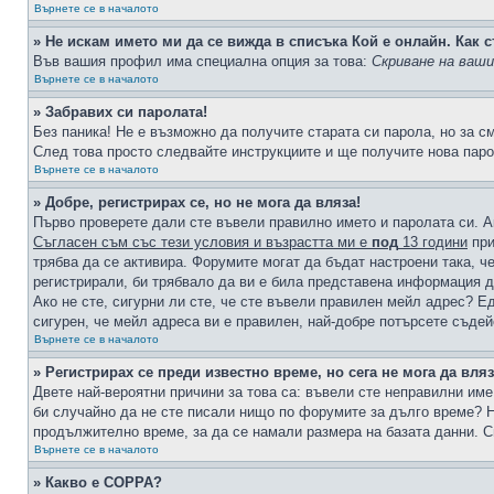
Върнете се в началото
» Не искам името ми да се вижда в списъка Кой е онлайн. Как с
Във вашия профил има специална опция за това:
Скриване на ваш
Върнете се в началото
» Забравих си паролата!
Без паника! Не е възможно да получите старата си парола, но за с
След това просто следвайте инструкциите и ще получите нова паро
Върнете се в началото
» Добре, регистрирах се, но не мога да вляза!
Първо проверете дали сте въвели правилно името и паролата си. А
Съгласен съм със тези условия и възрастта ми е
под
13 години
при
трябва да се активира. Форумите могат да бъдат настроени така, ч
регистрирали, би трябвало да ви е била представена информация д
Ако не сте, сигурни ли сте, че сте въвели правилен мейл адрес? Е
сигурен, че мейл адреса ви е правилен, най-добре потърсете съде
Върнете се в началото
» Регистрирах се преди известно време, но сега не мога да вляз
Двете най-вероятни причини за това са: въвели сте неправилни име 
би случайно да не сте писали нищо по форумите за дълго време? Н
продължително време, за да се намали размера на базата данни. С
Върнете се в началото
» Какво е COPPA?