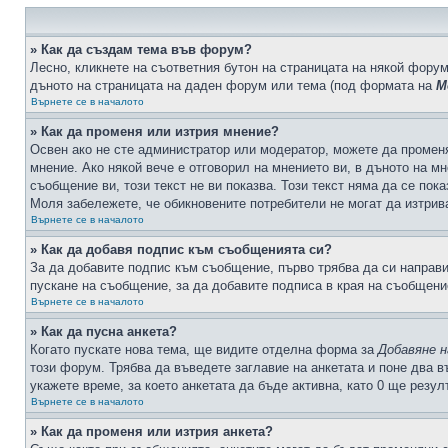
» Как да създам тема във форум?
Лесно, кликнете на съответния бутон на страницата на някой форум
дъното на страницата на даден форум или тема (под формата на
М
Върнете се в началото
» Как да променя или изтрия мнение?
Освен ако не сте администратор или модератор, можете да промен
мнение. Ако някой вече е отговорил на мнението ви, в дъното на мн
съобщение ви, този текст не ви показва. Този текст няма да се по
Моля забележете, че обикновените потребители не могат да изтрива
Върнете се в началото
» Как да добавя подпис към съобщенията си?
За да добавите подпис към съобщение, първо трябва да си направ
пускане на съобщение, за да добавите подписа в края на съобщени
Върнете се в началото
» Как да пусна анкета?
Когато пускате нова тема, ще видите отделна форма за
Добавяне н
този форум. Трябва да въведете заглавие на анкетата и поне два в
укажете време, за което анкетата да бъде активна, като 0 ще резу
Върнете се в началото
» Как да променя или изтрия анкета?