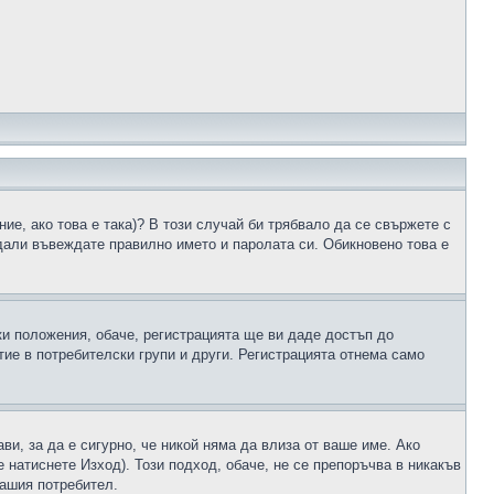
ие, ако това е така)? В този случай би трябвало да се свържете с
 дали въвеждате правилно името и паролата си. Обикновено това е
ки положения, обаче, регистрацията ще ви даде достъп до
ие в потребителски групи и други. Регистрацията отнема само
ави, за да е сигурно, че никой няма да влиза от ваше име. Ако
е натиснете Изход). Този подход, обаче, не се препоръчва в никакъв
вашия потребител.