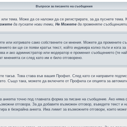
Въпроси за писането на съобщения
 или тема. Може да се наложи да се регистрирате, за да пуснете тема. 
ожете
да пускате нови теми,
Не Можете
да променяте съобщенията
яте или изтривате само собствените си мнения. Можете да промените съ
ението ви ще се появи кратък текст, който индикира колко пъти и кога з
казва и ако администратор или модератор е променил съобщението (те на
т мненията си след като им е било отговорено.
ите такъв. Това става във вашия Профил. След като си направите подпи
ето. Също така, можете да включите от Профила си опцията за автомат
а анкета
точно под главната форма за писане на съобщение. Ако няма ф
ъзможни отговора. За да добавите възможен отговор, въведете текст и 
лтира в безкрайна анкета. Има лимит за възможните отговори, които може