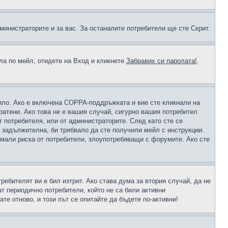
министраторите и за вас. За останалите потребители ще сте Скрит.
ола по мейл, отидете на Вход и кликнете
Забравих си паролата!
.
чило. Ако е включена COPPA-поддръжката и вие сте кликнали на
пратени. Ако това не е вашия случай, сигурно вашия потребител
т потребителя, или от администраторите. След като сте се
е задължителна, би трябвало да сте получили мейл с инструкции.
намали риска от потребители, злоупотребяващи с форумите. Ако сте
ребителят ви е бил изтрит. Ако става дума за втория случай, да не
т периодично потребители, който не са били активни
е отново, и този път се опитайте да бъдете по-активни!