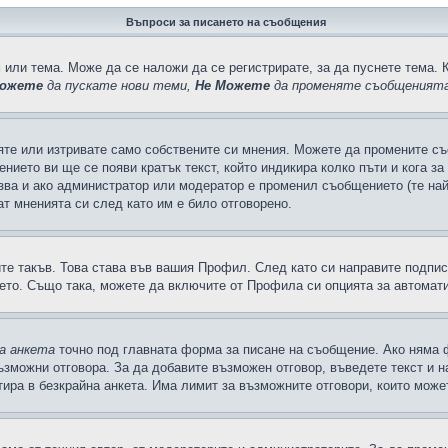
Въпроси за писането на съобщения
 или тема. Може да се наложи да се регистрирате, за да пуснете тема. 
ожете
да пускате нови теми,
Не Можете
да променяте съобщенията
яте или изтривате само собствените си мнения. Можете да промените съ
ението ви ще се появи кратък текст, който индикира колко пъти и кога з
казва и ако администратор или модератор е променил съобщението (те на
т мненията си след като им е било отговорено.
ите такъв. Това става във вашия Профил. След като си направите подпи
ето. Също така, можете да включите от Профила си опцията за автомат
а анкета
точно под главната форма за писане на съобщение. Ако няма ф
ъзможни отговора. За да добавите възможен отговор, въведете текст и 
лтира в безкрайна анкета. Има лимит за възможните отговори, които може