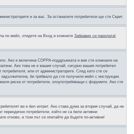
министраторите и за вас. За останалите потребители ще сте Скрит.
ола по мейл, отидете на Вход и кликнете
Забравих си паролата!
.
чило. Ако е включена COPPA-поддръжката и вие сте кликнали на
пратени. Ако това не е вашия случай, сигурно вашия потребител
т потребителя, или от администраторите. След като сте се
е задължителна, би трябвало да сте получили мейл с инструкции.
намали риска от потребители, злоупотребяващи с форумите. Ако сте
ребителят ви е бил изтрит. Ако става дума за втория случай, да не
т периодично потребители, който не са били активни
е отново, и този път се опитайте да бъдете по-активни!