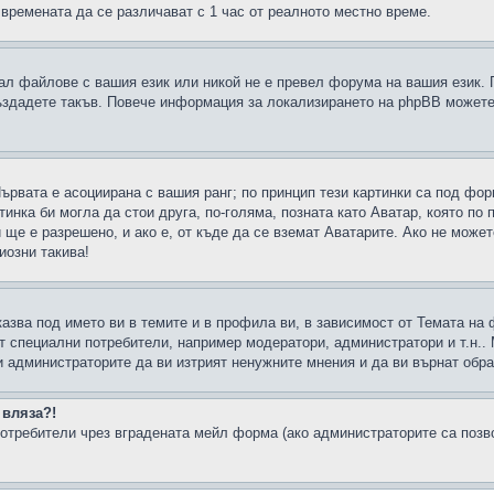
 времената да се различават с 1 час от реалното местно време.
рал файлове с вашия език или никой не е превел форума на вашия език.
създадете такъв. Повече информация за локализирането на phpBB можете
Първата е асоциирана с вашия ранг; по принцип тези картинки са под фо
инка би могла да стои друга, по-голяма, позната като Аватар, която по 
е е разрешено, и ако е, от къде да се вземат Аватарите. Ако не может
иозни такива!
казва под името ви в темите и в профила ви, в зависимост от Темата на
ат специални потребители, например модератори, администратори и т.н..
и администраторите да ви изтрият ненужните мнения и да ви върнат обрат
 вляза?!
отребители чрез вградената мейл форма (ако администраторите са позвол