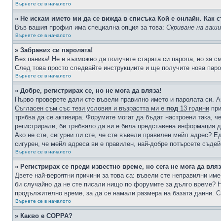
Върнете се в началото
» Не искам името ми да се вижда в списъка Кой е онлайн. Как с
Във вашия профил има специална опция за това:
Скриване на ваш
Върнете се в началото
» Забравих си паролата!
Без паника! Не е възможно да получите старата си парола, но за с
След това просто следвайте инструкциите и ще получите нова паро
Върнете се в началото
» Добре, регистрирах се, но не мога да вляза!
Първо проверете дали сте въвели правилно името и паролата си. А
Съгласен съм със тези условия и възрастта ми е
под
13 години
при
трябва да се активира. Форумите могат да бъдат настроени така, ч
регистрирали, би трябвало да ви е била представена информация д
Ако не сте, сигурни ли сте, че сте въвели правилен мейл адрес? Е
сигурен, че мейл адреса ви е правилен, най-добре потърсете съде
Върнете се в началото
» Регистрирах се преди известно време, но сега не мога да вляз
Двете най-вероятни причини за това са: въвели сте неправилни име 
би случайно да не сте писали нищо по форумите за дълго време? Н
продължително време, за да се намали размера на базата данни. С
Върнете се в началото
» Какво е COPPA?