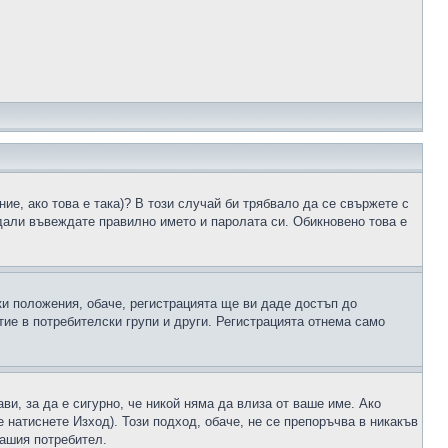
ие, ако това е така)? В този случай би трябвало да се свържете с
 дали въвеждате правилно името и паролата си. Обикновено това е
ки положения, обаче, регистрацията ще ви даде достъп до
ие в потребителски групи и други. Регистрацията отнема само
ави, за да е сигурно, че никой няма да влиза от ваше име. Ако
е натиснете Изход). Този подход, обаче, не се препоръчва в никакъв
вашия потребител.