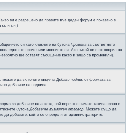
Какво ви е разрешено да правите във даден форум е показано в
 си
и т.н.)
общението си като кликнете на бутона
Промяна
за съответното
а последно сте променили мнението си. Ако никой не е отговорил на
й-вероятно ще оставят съобщение какво и защо са променили).
с, можете да включите опцията
Добави подпис
от формата за
ично добавяне на подписа.
орма за добавяне на анкета, най-вероятно нямате такива права в
натиснете бутона
Добавете възможен отговор
. Можете също да
те да добавите, който се определя от администраторите.