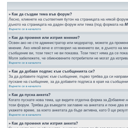
» Как да създам тема във форум?
Лесно, кликнете на съответния бутон на страницата на някой форум
дъното на страницата на даден форум или тема (под формата на
М
Върнете се в началото
» Как да променя или изтрия мнение?
Освен ако не сте администратор или модератор, можете да промен
мнение. Ако някой вече е отговорил на мнението ви, в дъното на мн
съобщение ви, този текст не ви показва. Този текст няма да се по
Моля забележете, че обикновените потребители не могат да изтрива
Върнете се в началото
» Как да добавя подпис към съобщенията си?
За да добавите подпис към съобщение, първо трябва да си направ
пускане на съобщение, за да добавите подписа в края на съобщени
Върнете се в началото
» Как да пусна анкета?
Когато пускате нова тема, ще видите отделна форма за
Добавяне н
този форум. Трябва да въведете заглавие на анкетата и поне два в
укажете време, за което анкетата да бъде активна, като 0 ще резу
Върнете се в началото
» Как да променя или изтрия анкета?