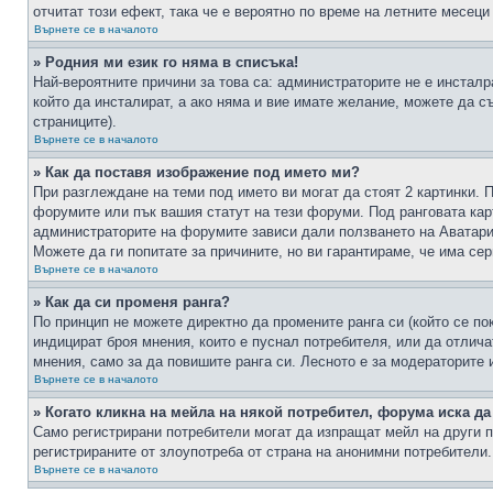
отчитат този ефект, така че е вероятно по време на летните месеци
Върнете се в началото
» Родния ми език го няма в списъка!
Най-вероятните причини за това са: администраторите не е инстал
който да инсталират, а ако няма и вие имате желание, можете да 
страниците).
Върнете се в началото
» Как да поставя изображение под името ми?
При разглеждане на теми под името ви могат да стоят 2 картинки. 
форумите или пък вашия статут на тези форуми. Под ранговата карт
администраторите на форумите зависи дали ползването на Аватари щ
Можете да ги попитате за причините, но ви гарантираме, че има сер
Върнете се в началото
» Как да си променя ранга?
По принцип не можете директно да промените ранга си (който се по
индицират броя мнения, които е пуснал потребителя, или да отлич
мнения, само за да повишите ранга си. Лесното е за модераторите 
Върнете се в началото
» Когато кликна на мейла на някой потребител, форума иска да
Само регистрирани потребители могат да изпращат мейл на други п
регистрираните от злоупотреба от страна на анонимни потребители.
Върнете се в началото