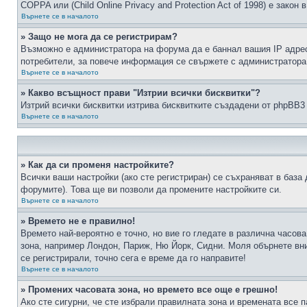
COPPA или (Child Online Privacy and Protection Act of 1998) е зако
Върнете се в началото
» Защо не мога да се регистрирам?
Възможно е администратора на форума да е баннал вашия IP адрес 
потребители, за повече информация се свържете с администратора
Върнете се в началото
» Какво всъщност прави "Изтрии всички бисквитки"?
Изтрий всички бисквитки изтрива бисквитките създадени от phpBB3
Върнете се в началото
» Как да си променя настройките?
Всички ваши настройки (ако сте регистриран) се съхраняват в база 
форумите). Това ще ви позволи да промените настройките си.
Върнете се в началото
» Времето не е правилно!
Времето най-вероятно е точно, но вие го гледате в различна часов
зона, например Лондон, Париж, Ню Йорк, Сидни. Моля обърнете вним
се регистрирали, точно сега е време да го направите!
Върнете се в началото
» Промених часовата зона, но времето все още е грешно!
Ако сте сигурни, че сте избрали правилната зона и времената все п