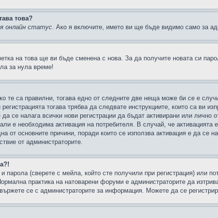
тава това?
ия онлайн статус
. Ако я включите, името ви ще бъде видимо само за ад
метка на това ще ви бъде сменена с нова. За да получите новата си пар
ла за нула време!
ко те са правилни, тогава едно от следните две неща може би се е слу
 регистрацията тогава трябва да следвате инструкциите, които са ви из
е да се налага всички нови регистрации да бъдат активирани или лично о
али е необходима активация на потребителя. В случай, че активацията 
дна от основните причини, поради които се използва активация е да се 
йствие от администраторите.
а?!
и парола (сверете с мейла, който сте получили при регистрация) или пот
ормална практика на натоварени форуми е администраторите да изтрива
вържете се с администраторите за информация. Можете да се регистрират