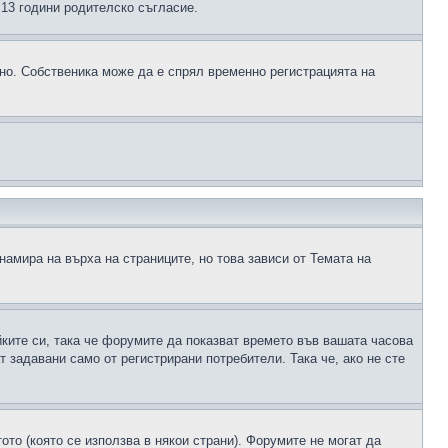
д 13 години родителско съгласие.
ено. Собственика може да е спрял временно регистрацията на
намира на върха на страниците, но това зависи от Темата на
йките си, така че форумите да показват времето във вашата часова
 задавани само от регистрирани потребители. Така че, ако не сте
ото (която се използва в някои страни). Форумите не могат да