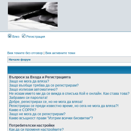
Влез
Регистрация
Виж темите без отговор
|
Виж активните теми
Начало форум
Въпроси за Входа и Регистрацията
Защо не мога да вляза?
Защо въобще трябва да се регистрирам?
Защо излизам автоматично?
Не искам името ми да се вижда в списъка Кой е онлайн. Как става това?
Забравих си паролата!
Добре, регистрирах се, но не мога да вляза!
Регистрирах се преди известно време, но сега не мога да вляза?!
Какво е COPPA?
Защо не мога да се регистрирам?
Какво всъщност прави "Изтрии всички бисквитки"?
Потребителски настройки
Как да си променя настройките?