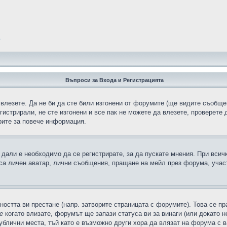
?
Въпроси за Входа и Регистрацията
 влезете. Да не би да сте били изгонени от форумите (ще видите съобщен
егистрирали, не сте изгонени и все пак не можете да влезете, проверете
рите за повече информация.
дали е необходимо да се регистрирате, за да пускате мнения. При всич
 са личен аватар, лични съобщения, пращане на мейл през форума, участ
ността ви престане (напр. затворите страницата с форумите). Това се пр
е
когато влизате, форумът ще запази статуса ви за винаги (или докато н
публични места, тъй като е възможно други хора да влязат на форума с 