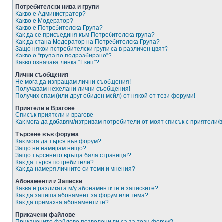
Потребителски нива и групи
Какво е Администратор?
Какво е Модератор?
Какво е Потребителска Група?
Как да се присъединя към Потребителска група?
Как да стана Модератор на Потребителска Група?
Защо някои потребителски групи са в различен цвят?
Какво е “група по подразбиране”?
Какво означава линка “Екип”?
Лични съобщения
Не мога да изпращам лични съобщения!
Получавам нежелани лични съобщения!
Получих спам (или друг обиден мейл) от някой от тези форуми!
Приятели и Врагове
Списък приятели и врагове
Как мога да добавям/изтривам потребители от моят списък с приятели/
Търсене във форума
Как мога да търся във форум?
Защо не намирам нищо?
Защо търсенето връща бяла страница!?
Как да търся потребители?
Как да намеря личните си теми и мнения?
Абонаменти и Записки
Каква е разликата м/у абонаментите и записките?
Как да запиша абонамент за форум или тема?
Как да премахна абонаментите?
Прикачени файлове
Прикачените файлове позволени ли са за този форум?