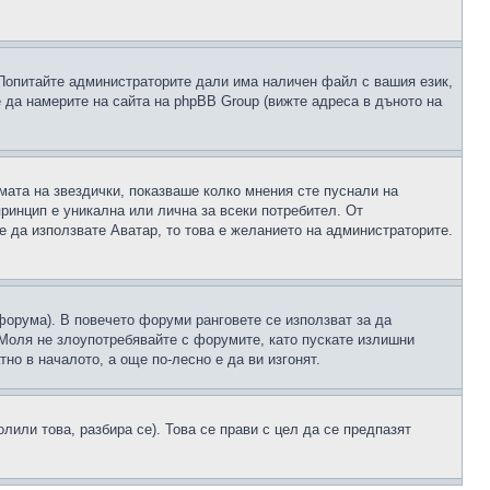
 Попитайте администраторите дали има наличен файл с вашия език,
 да намерите на сайта на phpBB Group (вижте адреса в дъното на
рмата на звездички, показваше колко мнения сте пуснали на
принцип е уникална или лична за всеки потребител. От
е да използвате Аватар, то това е желанието на администраторите.
 форума). В повечето форуми ранговете се използват за да
 Моля не злоупотребявайте с форумите, като пускате излишни
но в началото, а още по-лесно е да ви изгонят.
или това, разбира се). Това се прави с цел да се предпазят