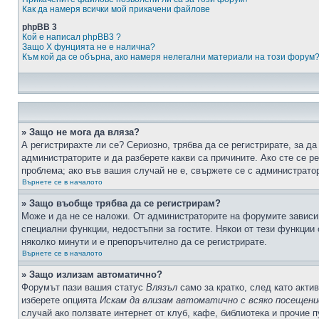
Как да намеря всички мой прикачени файлове
phpBB 3
Кой е написал phpBB3 ?
Защо X фунцията не е налична?
Към кой да се обърна, ако намеря нелегални материали на този форум
» Защо не мога да вляза?
А регистрирахте ли се? Сериозно, трябва да се регистрирате, за да
администраторите и да разберете какви са причините. Ако сте се р
проблема; ако във вашия случай не е, свържете се с администрато
Върнете се в началото
» Защо въобще трябва да се регистрирам?
Може и да не се наложи. От администраторите на форумите зависи 
специални функции, недостъпни за гостите. Някои от тези функции
няколко минути и е препоръчително да се регистрирате.
Върнете се в началото
» Защо излизам автоматично?
Форумът пази вашия статус
Влязъл
само за кратко, след като актив
изберете опцията
Искам да влизам автоматично с всяко посещени
случай ако ползвате интернет от клуб, кафе, библиотека и прочие 