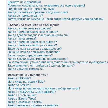
Времето не е правилно!
Промених часовата зона, но времето все още е грешно!
Родния ми език го няма в списъка!
Как да поставя изображение под името ми?
Как да си променя ранга?
Когато кликна на мейла на някой потребител, форума иска да вляза?!
Въпроси за писането на съобщения
Как да създам тема във форум?
Как да променя или изтрия мнение?
Как да добавя подпис към съобщенията си?
Как да пусна анкета?
Как да променя или изтрия анкета?
Как да променя или изтрия анкета?
Защо не мога да вляза в даден форум?
Защо не мога да прикачвам файлове?
Защо получих предупреждение?
Как да докладвам за мнения на модератор?
За какво служи бутона “Запази” в дъното на страницата за публикуване
Защо мнението ми трябва да бъде одобрявано?
Как да избутам темата си?
Форматиране и видове теми
Какво е BBCode?
Мога ли да ползвам HTML?
Какво са Smilies?
Мога ли да прилагам картинки към съобщенията си?
Какво е ГЛОБАЛНО СЪОБЩЕНИЕ?
Какво е Съобщение?
Какво е Важна Тема?
Какво е Заключена тема?
Какво означават иконите на темите?