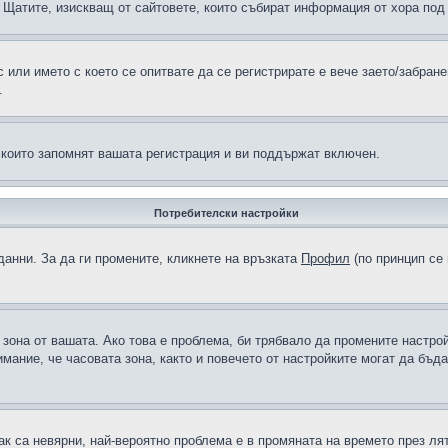
н в Щатите, изискващ от сайтовете, които събират информация от хора по
или името с което се опитвате да се регистрирате е вече заето/забран
.
 които запомнят вашата регистрация и ви поддържат включен.
Потребителски настройки
данни. За да ги промените, кликнете на връзката
Профил
(по принцип се 
а зона от вашата. Ако това е проблема, би трябвало да промените настро
ание, че часовата зона, както и повечето от настройките могат да бъдат
ак са невярни, най-вероятно проблема е в промяната на времето през лят