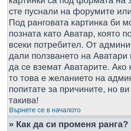
картинки са под формата на 
сте пуснали на форумите или
Под ранговата картинка би мо
позната като Аватар, която п
всеки потребител. От админ
дали ползването на Аватари щ
да се вземат Аватарите. Ако
то това е желанието на адми
попитате за причините, но в
такива!
Върнете се в началото
» Как да си променя ранга?