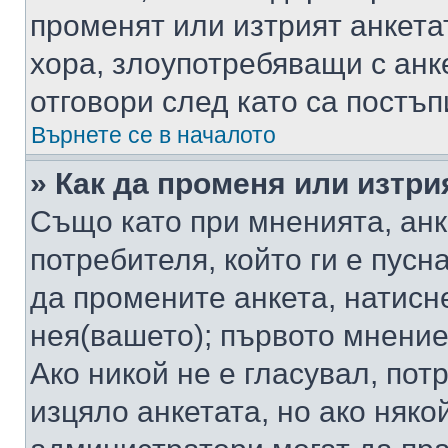
променят или изтрият анкета
хора, злоупотребяващи с ан
отговори след като са постъп
Върнете се в началото
» Как да променя или изтри
Също като при мненията, анк
потребителя, който ги е пусн
да промените анкета, натисн
нея(вашето); първото мнение
Ако никой не е гласувал, по
изцяло анкетата, но ако няко