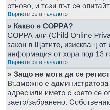
отново, и този път се опитай
Върнете се в началото
» Какво е COPPA?
COPPA или (Child Online Privac
закон в Щатите, изискващ от 
информация от хора под 13 г
Върнете се в началото
» Защо не мога да се регис
Възможно е администратора 
адрес или името с което се о
заето/забранено. Собствени