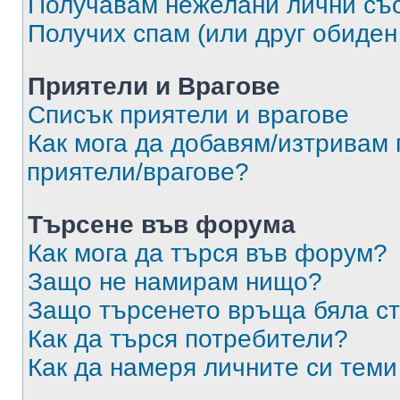
Получавам нежелани лични съ
Получих спам (или друг обиден
Приятели и Врагове
Списък приятели и врагове
Как мога да добавям/изтривам 
приятели/врагове?
Търсене във форума
Как мога да търся във форум?
Защо не намирам нищо?
Защо търсенето връща бяла ст
Как да търся потребители?
Как да намеря личните си теми