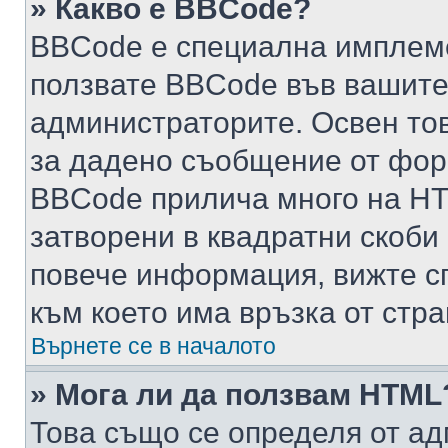
» Какво е BBCode?
BBCode е специална имплем
ползвате BBCode във вашите
администраторите. Освен то
за дадено съобщение от фор
BBCode прилича много на HTM
затворени в квадратни скоби (е
повече информация, вижте с
към което има връзка от стра
Върнете се в началото
» Мога ли да ползвам HTML
Това също се определя от ад