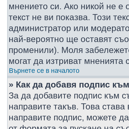
мнението си. Ако никой не е 
текст не ви показва. Този тек
администратор или модерато
най-вероятно ще оставят съ
променили). Моля забележет
могат да изтриват мненията с
Върнете се в началото
» Как да добавя подпис къ
За да добавите подпис към с
направите такъв. Това става
направите подпис, можете д
от формата за пускане на съ