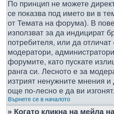
По принцип не можете директ
се показва под името ви в те
от Темата на форума). В пов
използват за да индицират б
потребителя, или да отличат
модератори, администратори 
форумите, като пускате изли
ранга си. Лесното е за моде
изтрият ненужните мнения и 
още по-лесно е да ви изгонят
Върнете се в началото
» Когато кликна на мейла н