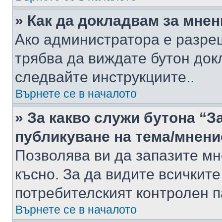
» Как да докладвам за мне
Ако администратора е разре
трябва да виждате бутон док
следвайте инструкциите..
Върнете се в началото
» За какво служи бутона “З
публикуване на тема/мнени
Позволява ви да запазите мне
късно. За да видите всичките
потребителският контролен п
Върнете се в началото