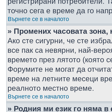
регистрирани потребители. Та
точно сега е време да го нап
Върнете се в началото
» Промених часовата зона, 
Ако сте сигурни, че сте избр
все пак са невярни, най-вер
времето през лятото (която с
Форумите не могат да отчитат
време на летните месеци вре
реалното местно време.
Върнете се в началото
» Родния ми език го няма в