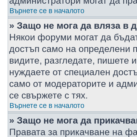
администратори могат да пр
Върнете се в началото
» Защо не мога да вляза в
Някои форуми могат да бъда
достъп само на определени п
видите, разгледате, пишете и
нуждаете от специален достъ
само от модераторите и адм
се свържете с тях.
Върнете се в началото
» Защо не мога да прикачв
Правата за прикачване на фа