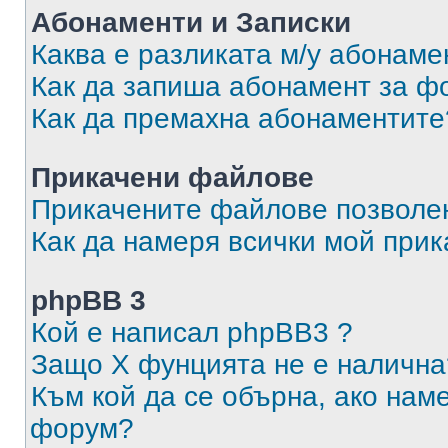
Абонаменти и Записки
Каква е разликата м/у абонаме
Как да запиша абонамент за ф
Как да премахна абонаментите
Прикачени файлове
Прикачените файлове позволен
Как да намеря всички мой при
phpBB 3
Кой е написал phpBB3 ?
Защо X фунцията не е налична
Към кой да се обърна, ако нам
форум?