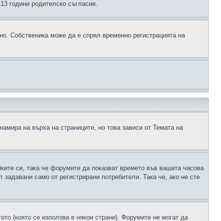
д 13 години родителско съгласие.
ено. Собственика може да е спрял временно регистрацията на
намира на върха на страниците, но това зависи от Темата на
йките си, така че форумите да показват времето във вашата часова
 задавани само от регистрирани потребители. Така че, ако не сте
ото (която се използва в някои страни). Форумите не могат да