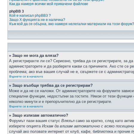
Как да намеря всички мой прикачени файлове
phpBB 3
Кой е написал phpBB3 ?
Защо X фунцията не е налична?
Към кой да се обърна, ако намеря нелегални материали на този форум
» Защо не мога да вляза?
А регистрирахте ли се? Сериозно, трябва да се регистрирате, за да
администраторите и да разберете какви са причините. Ако сте се р
проблема; ако във вашия случай не е, свържете се с администрато
Върнете се в началото
» Защо въобще трябва да се регистрирам?
Може и да не се наложи. От администраторите на форумите зависи 
специални функции, недостъпни за гостите. Някои от тези функции
няколко минути и е препоръчително да се регистрирате.
Върнете се в началото
» Защо излизам автоматично?
Форумът пази вашия статус
Влязъл
само за кратко, след като актив
изберете опцията
Искам да влизам автоматично с всяко посещени
случай ако ползвате интернет от клуб, кафе, библиотека и прочие 