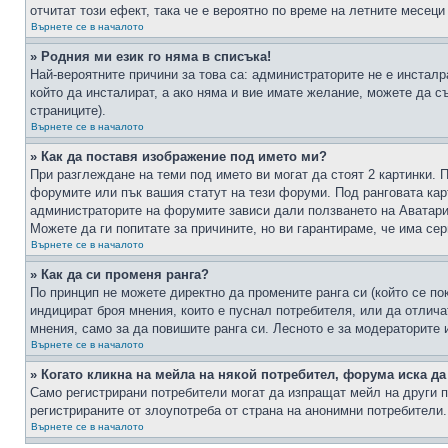
отчитат този ефект, така че е вероятно по време на летните месеци
Върнете се в началото
» Родния ми език го няма в списъка!
Най-вероятните причини за това са: администраторите не е инстал
който да инсталират, а ако няма и вие имате желание, можете да 
страниците).
Върнете се в началото
» Как да поставя изображение под името ми?
При разглеждане на теми под името ви могат да стоят 2 картинки. 
форумите или пък вашия статут на тези форуми. Под ранговата карт
администраторите на форумите зависи дали ползването на Аватари щ
Можете да ги попитате за причините, но ви гарантираме, че има сер
Върнете се в началото
» Как да си променя ранга?
По принцип не можете директно да промените ранга си (който се по
индицират броя мнения, които е пуснал потребителя, или да отлич
мнения, само за да повишите ранга си. Лесното е за модераторите 
Върнете се в началото
» Когато кликна на мейла на някой потребител, форума иска да
Само регистрирани потребители могат да изпращат мейл на други п
регистрираните от злоупотреба от страна на анонимни потребители.
Върнете се в началото