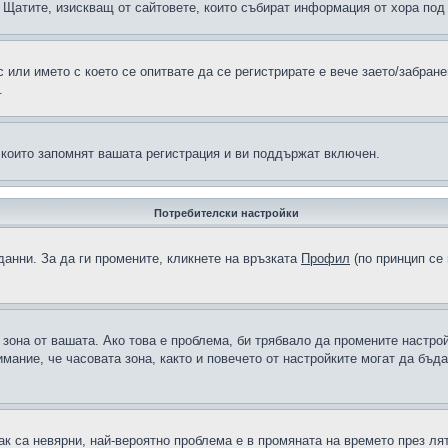
н в Щатите, изискващ от сайтовете, които събират информация от хора по
или името с което се опитвате да се регистрирате е вече заето/забран
.
 които запомнят вашата регистрация и ви поддържат включен.
Потребителски настройки
данни. За да ги промените, кликнете на връзката
Профил
(по принцип се 
а зона от вашата. Ако това е проблема, би трябвало да промените настро
ание, че часовата зона, както и повечето от настройките могат да бъдат
ак са невярни, най-вероятно проблема е в промяната на времето през лят