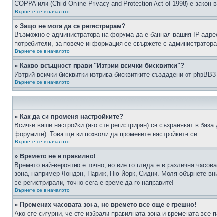
COPPA или (Child Online Privacy and Protection Act of 1998) е зако
Върнете се в началото
» Защо не мога да се регистрирам?
Възможно е администратора на форума да е баннал вашия IP адрес 
потребители, за повече информация се свържете с администратора
Върнете се в началото
» Какво всъщност прави "Изтрии всички бисквитки"?
Изтрий всички бисквитки изтрива бисквитките създадени от phpBB3
Върнете се в началото
» Как да си променя настройките?
Всички ваши настройки (ако сте регистриран) се съхраняват в база 
форумите). Това ще ви позволи да промените настройките си.
Върнете се в началото
» Времето не е правилно!
Времето най-вероятно е точно, но вие го гледате в различна часов
зона, например Лондон, Париж, Ню Йорк, Сидни. Моля обърнете вним
се регистрирали, точно сега е време да го направите!
Върнете се в началото
» Промених часовата зона, но времето все още е грешно!
Ако сте сигурни, че сте избрали правилната зона и времената все п