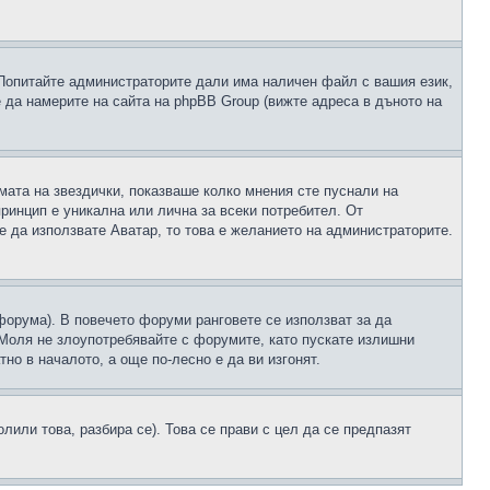
 Попитайте администраторите дали има наличен файл с вашия език,
 да намерите на сайта на phpBB Group (вижте адреса в дъното на
рмата на звездички, показваше колко мнения сте пуснали на
принцип е уникална или лична за всеки потребител. От
е да използвате Аватар, то това е желанието на администраторите.
 форума). В повечето форуми ранговете се използват за да
 Моля не злоупотребявайте с форумите, като пускате излишни
но в началото, а още по-лесно е да ви изгонят.
или това, разбира се). Това се прави с цел да се предпазят