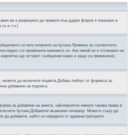
Какво ви е разрешено да правите във даден форум е показано в
 си
и т.н.)
общението си като кликнете на бутона
Промяна
за съответното
а последно сте променили мнението си. Ако никой не е отговорил на
й-вероятно ще оставят съобщение какво и защо са променили).
с, можете да включите опцията
Добави подпис
от формата за
ично добавяне на подписа.
орма за добавяне на анкета, най-вероятно нямате такива права в
натиснете бутона
Добавете възможен отговор
. Можете също да
те да добавите, който се определя от администраторите.