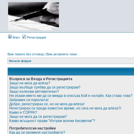
Влез
Регистрация
Виж темите без отговор
|
Виж активните теми
Начало форум
Въпроси за Входа и Регистрацията
Защо не мога да вляза?
Защо въобще трябва да се регистрирам?
Защо излизам автоматично?
Не искам името ми да се вижда в списъка Кой е онлайн. Как става това?
Забравих си паролата!
Добре, регистрирах се, но не мога да вляза!
Регистрирах се преди известно време, но сега не мога да вляза?!
Какво е COPPA?
Защо не мога да се регистрирам?
Какво всъщност прави "Изтрии всички бисквитки"?
Потребителски настройки
Как да си променя настройките?