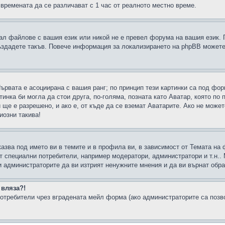
 времената да се различават с 1 час от реалното местно време.
рал файлове с вашия език или никой не е превел форума на вашия език.
създадете такъв. Повече информация за локализирането на phpBB можете
Първата е асоциирана с вашия ранг; по принцип тези картинки са под фо
инка би могла да стои друга, по-голяма, позната като Аватар, която по 
е е разрешено, и ако е, от къде да се вземат Аватарите. Ако не может
иозни такива!
казва под името ви в темите и в профила ви, в зависимост от Темата на
ат специални потребители, например модератори, администратори и т.н..
и администраторите да ви изтрият ненужните мнения и да ви върнат обрат
 вляза?!
отребители чрез вградената мейл форма (ако администраторите са позвол