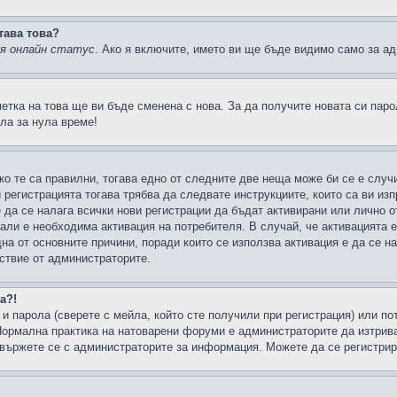
тава това?
ия онлайн статус
. Ако я включите, името ви ще бъде видимо само за ад
метка на това ще ви бъде сменена с нова. За да получите новата си пар
ла за нула време!
ко те са правилни, тогава едно от следните две неща може би се е слу
 регистрацията тогава трябва да следвате инструкциите, които са ви из
е да се налага всички нови регистрации да бъдат активирани или лично о
али е необходима активация на потребителя. В случай, че активацията 
дна от основните причини, поради които се използва активация е да се 
йствие от администраторите.
а?!
и парола (сверете с мейла, който сте получили при регистрация) или пот
ормална практика на натоварени форуми е администраторите да изтрива
вържете се с администраторите за информация. Можете да се регистрират