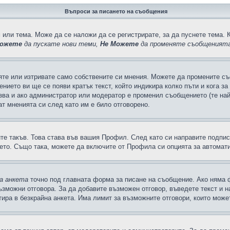
Въпроси за писането на съобщения
 или тема. Може да се наложи да се регистрирате, за да пуснете тема. 
ожете
да пускате нови теми,
Не Можете
да променяте съобщенията
яте или изтривате само собствените си мнения. Можете да промените съ
ението ви ще се появи кратък текст, който индикира колко пъти и кога з
казва и ако администратор или модератор е променил съобщението (те на
т мненията си след като им е било отговорено.
ите такъв. Това става във вашия Профил. След като си направите подпи
ето. Също така, можете да включите от Профила си опцията за автомат
а анкета
точно под главната форма за писане на съобщение. Ако няма ф
ъзможни отговора. За да добавите възможен отговор, въведете текст и 
лтира в безкрайна анкета. Има лимит за възможните отговори, които може