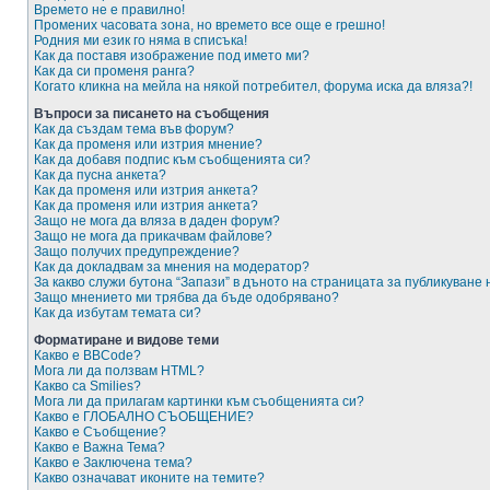
Времето не е правилно!
Промених часовата зона, но времето все още е грешно!
Родния ми език го няма в списъка!
Как да поставя изображение под името ми?
Как да си променя ранга?
Когато кликна на мейла на някой потребител, форума иска да вляза?!
Въпроси за писането на съобщения
Как да създам тема във форум?
Как да променя или изтрия мнение?
Как да добавя подпис към съобщенията си?
Как да пусна анкета?
Как да променя или изтрия анкета?
Как да променя или изтрия анкета?
Защо не мога да вляза в даден форум?
Защо не мога да прикачвам файлове?
Защо получих предупреждение?
Как да докладвам за мнения на модератор?
За какво служи бутона “Запази” в дъното на страницата за публикуване
Защо мнението ми трябва да бъде одобрявано?
Как да избутам темата си?
Форматиране и видове теми
Какво е BBCode?
Мога ли да ползвам HTML?
Какво са Smilies?
Мога ли да прилагам картинки към съобщенията си?
Какво е ГЛОБАЛНО СЪОБЩЕНИЕ?
Какво е Съобщение?
Какво е Важна Тема?
Какво е Заключена тема?
Какво означават иконите на темите?