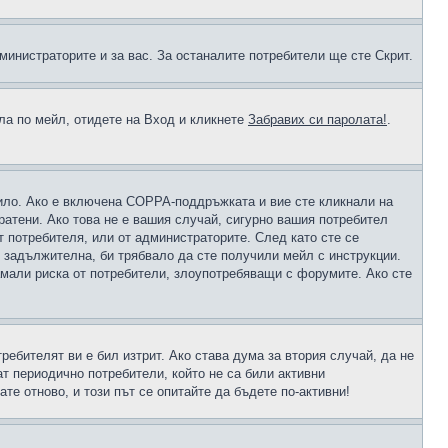
министраторите и за вас. За останалите потребители ще сте Скрит.
ола по мейл, отидете на Вход и кликнете
Забравих си паролата!
.
чило. Ако е включена COPPA-поддръжката и вие сте кликнали на
пратени. Ако това не е вашия случай, сигурно вашия потребител
т потребителя, или от администраторите. След като сте се
е задължителна, би трябвало да сте получили мейл с инструкции.
намали риска от потребители, злоупотребяващи с форумите. Ако сте
ребителят ви е бил изтрит. Ако става дума за втория случай, да не
т периодично потребители, който не са били активни
е отново, и този път се опитайте да бъдете по-активни!