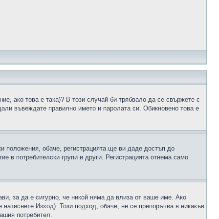
ие, ако това е така)? В този случай би трябвало да се свържете с
 дали въвеждате правилно името и паролата си. Обикновено това е
ки положения, обаче, регистрацията ще ви даде достъп до
ие в потребителски групи и други. Регистрацията отнема само
ави, за да е сигурно, че никой няма да влиза от ваше име. Ако
е натиснете Изход). Този подход, обаче, не се препоръчва в никакъв
вашия потребител.