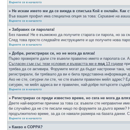
Върнете се в началото
» Не искам името ми да се вижда в списъка Кой е онлайн. Как с
Във вашия профил има специална опция за това:
Скриване на ваш
Върнете се в началото
» Забравих си паролата!
Без паника! Не е възможно да получите старата си парола, но за с
След това просто следвайте инструкциите и ще получите нова паро
Върнете се в началото
» Добре, регистрирах се, но не мога да вляза!
Първо проверете дали сте въвели правилно името и паролата си. А
Съгласен съм със тези условия и възрастта ми е
под
13 години
при
трябва да се активира. Форумите могат да бъдат настроени така, ч
регистрирали, би трябвало да ви е била представена информация д
Ако не сте, сигурни ли сте, че сте въвели правилен мейл адрес? Е
сигурен, че мейл адреса ви е правилен, най-добре потърсете съде
Върнете се в началото
» Регистрирах се преди известно време, но сега не мога да вляз
Двете най-вероятни причини за това са: въвели сте неправилни име 
би случайно да не сте писали нищо по форумите за дълго време? Н
продължително време, за да се намали размера на базата данни. С
Върнете се в началото
» Какво е COPPA?