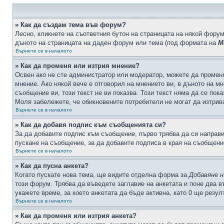
» Как да създам тема във форум?
Лесно, кликнете на съответния бутон на страницата на някой форум
дъното на страницата на даден форум или тема (под формата на
М
Върнете се в началото
» Как да променя или изтрия мнение?
Освен ако не сте администратор или модератор, можете да промен
мнение. Ако някой вече е отговорил на мнението ви, в дъното на мн
съобщение ви, този текст не ви показва. Този текст няма да се по
Моля забележете, че обикновените потребители не могат да изтрива
Върнете се в началото
» Как да добавя подпис към съобщенията си?
За да добавите подпис към съобщение, първо трябва да си направ
пускане на съобщение, за да добавите подписа в края на съобщени
Върнете се в началото
» Как да пусна анкета?
Когато пускате нова тема, ще видите отделна форма за
Добавяне н
този форум. Трябва да въведете заглавие на анкетата и поне два в
укажете време, за което анкетата да бъде активна, като 0 ще резу
Върнете се в началото
» Как да променя или изтрия анкета?