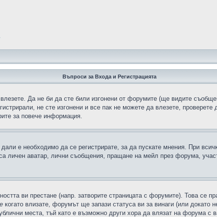
?
Въпроси за Входа и Регистрацията
 влезете. Да не би да сте били изгонени от форумите (ще видите съобщен
егистрирали, не сте изгонени и все пак не можете да влезете, проверете
рите за повече информация.
дали е необходимо да се регистрирате, за да пускате мнения. При всич
 са личен аватар, лични съобщения, пращане на мейл през форума, участ
ността ви престане (напр. затворите страницата с форумите). Това се пр
е
когато влизате, форумът ще запази статуса ви за винаги (или докато н
публични места, тъй като е възможно други хора да влязат на форума с 