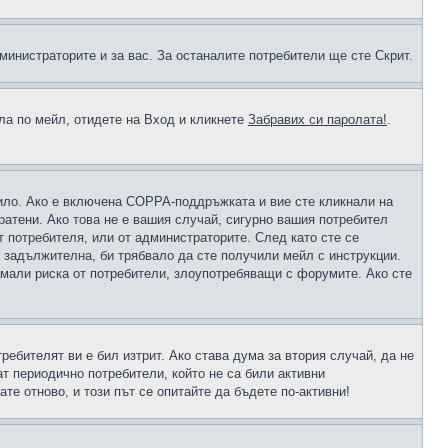
министраторите и за вас. За останалите потребители ще сте Скрит.
ола по мейл, отидете на Вход и кликнете
Забравих си паролата!
.
чило. Ако е включена COPPA-поддръжката и вие сте кликнали на
пратени. Ако това не е вашия случай, сигурно вашия потребител
т потребителя, или от администраторите. След като сте се
е задължителна, би трябвало да сте получили мейл с инструкции.
намали риска от потребители, злоупотребяващи с форумите. Ако сте
ребителят ви е бил изтрит. Ако става дума за втория случай, да не
т периодично потребители, който не са били активни
е отново, и този път се опитайте да бъдете по-активни!