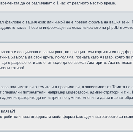
 времената да се различават с 1 час от реалното местно време.
рал файлове с вашия език или никой не е превел форума на вашия език.
създадете такъв. Повече информация за локализирането на phpBB можете
Първата е асоциирана с вашия ранг; по принцип тези картинки са под фо
инка би могла да стои друга, по-голяма, позната като Аватар, която по 
е е разрешено, и ако е, от къде да се вземат Аватарите. Ако не может
иозни такива!
казва под името ви в темите и в профила ви, в зависимост от Темата на
ат специални потребители, например модератори, администратори и т.н..
и администраторите да ви изтрият ненужните мнения и да ви върнат обрат
 вляза?!
отребители чрез вградената мейл форма (ако администраторите са позвол