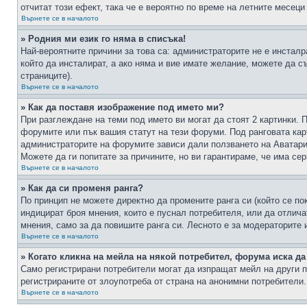
отчитат този ефект, така че е вероятно по време на летните месеци
Върнете се в началото
» Родния ми език го няма в списъка!
Най-вероятните причини за това са: администраторите не е инстал
който да инсталират, а ако няма и вие имате желание, можете да 
страниците).
Върнете се в началото
» Как да поставя изображение под името ми?
При разглеждане на теми под името ви могат да стоят 2 картинки. 
форумите или пък вашия статут на тези форуми. Под ранговата карт
администраторите на форумите зависи дали ползването на Аватари щ
Можете да ги попитате за причините, но ви гарантираме, че има сер
Върнете се в началото
» Как да си променя ранга?
По принцип не можете директно да промените ранга си (който се по
индицират броя мнения, които е пуснал потребителя, или да отлич
мнения, само за да повишите ранга си. Лесното е за модераторите 
Върнете се в началото
» Когато кликна на мейла на някой потребител, форума иска да
Само регистрирани потребители могат да изпращат мейл на други п
регистрираните от злоупотреба от страна на анонимни потребители.
Върнете се в началото