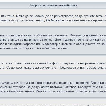
Въпроси за писането на съобщения
 или тема. Може да се наложи да се регистрирате, за да пуснете тема. 
ожете
да пускате нови теми,
Не Можете
да променяте съобщенията
яте или изтривате само собствените си мнения. Можете да промените съ
ението ви ще се появи кратък текст, който индикира колко пъти и кога з
казва и ако администратор или модератор е променил съобщението (те на
т мненията си след като им е било отговорено.
ите такъв. Това става във вашия Профил. След като си направите подпи
ето. Също така, можете да включите от Профила си опцията за автомат
а анкета
точно под главната форма за писане на съобщение. Ако няма ф
ъзможни отговора. За да добавите възможен отговор, въведете текст и 
лтира в безкрайна анкета. Има лимит за възможните отговори, които може