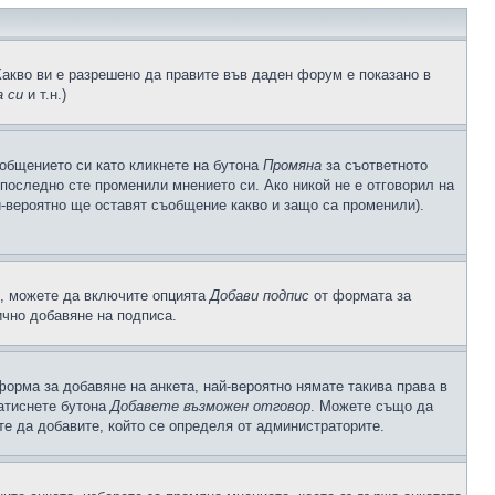
Какво ви е разрешено да правите във даден форум е показано в
 си
и т.н.)
общението си като кликнете на бутона
Промяна
за съответното
а последно сте променили мнението си. Ако никой не е отговорил на
й-вероятно ще оставят съобщение какво и защо са променили).
с, можете да включите опцията
Добави подпис
от формата за
ично добавяне на подписа.
орма за добавяне на анкета, най-вероятно нямате такива права в
натиснете бутона
Добавете възможен отговор
. Можете също да
те да добавите, който се определя от администраторите.