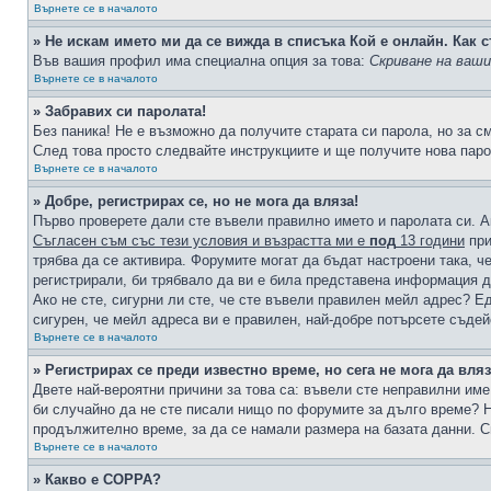
Върнете се в началото
» Не искам името ми да се вижда в списъка Кой е онлайн. Как с
Във вашия профил има специална опция за това:
Скриване на ваш
Върнете се в началото
» Забравих си паролата!
Без паника! Не е възможно да получите старата си парола, но за с
След това просто следвайте инструкциите и ще получите нова паро
Върнете се в началото
» Добре, регистрирах се, но не мога да вляза!
Първо проверете дали сте въвели правилно името и паролата си. А
Съгласен съм със тези условия и възрастта ми е
под
13 години
при
трябва да се активира. Форумите могат да бъдат настроени така, ч
регистрирали, би трябвало да ви е била представена информация д
Ако не сте, сигурни ли сте, че сте въвели правилен мейл адрес? Е
сигурен, че мейл адреса ви е правилен, най-добре потърсете съде
Върнете се в началото
» Регистрирах се преди известно време, но сега не мога да вляз
Двете най-вероятни причини за това са: въвели сте неправилни име 
би случайно да не сте писали нищо по форумите за дълго време? Н
продължително време, за да се намали размера на базата данни. С
Върнете се в началото
» Какво е COPPA?