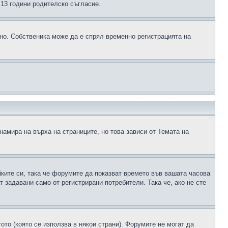
д 13 години родителско съгласие.
ено. Собственика може да е спрял временно регистрацията на
намира на върха на страниците, но това зависи от Темата на
йките си, така че форумите да показват времето във вашата часова
 задавани само от регистрирани потребители. Така че, ако не сте
ото (която се използва в някои страни). Форумите не могат да