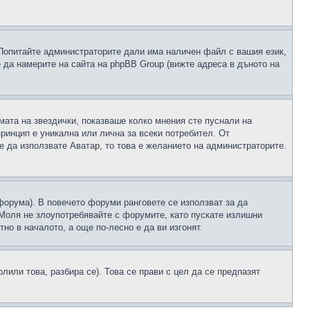
 Попитайте администраторите дали има наличен файл с вашия език,
 да намерите на сайта на phpBB Group (вижте адреса в дъното на
рмата на звездички, показваше колко мнения сте пуснали на
принцип е уникална или лична за всеки потребител. От
е да използвате Аватар, то това е желанието на администраторите.
 форума). В повечето форуми ранговете се използват за да
 Моля не злоупотребявайте с форумите, като пускате излишни
но в началото, а още по-лесно е да ви изгонят.
или това, разбира се). Това се прави с цел да се предпазят