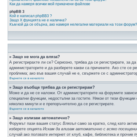
Как да намеря всички мой прикачени файлове
phpBB 3
Кой е написал phpBB3 ?
Защо X фунцията не е налична?
Към кой да се обърна, ако намеря нелегални материали на този форум
» Защо не мога да вляза?
А регистрирахте ли се? Сериозно, трябва да се регистрирате, за да
администраторите и да разберете какви са причините. Ако сте се р
проблема; ако във вашия случай не е, свържете се с администрато
Върнете се в началото
» Защо въобще трябва да се регистрирам?
Може и да не се наложи. От администраторите на форумите зависи 
специални функции, недостъпни за гостите. Някои от тези функции
няколко минути и е препоръчително да се регистрирате.
Върнете се в началото
» Защо излизам автоматично?
Форумът пази вашия статус
Влязъл
само за кратко, след като актив
изберете опцията
Искам да влизам автоматично с всяко посещени
случай ако ползвате интернет от клуб, кафе, библиотека и прочие 