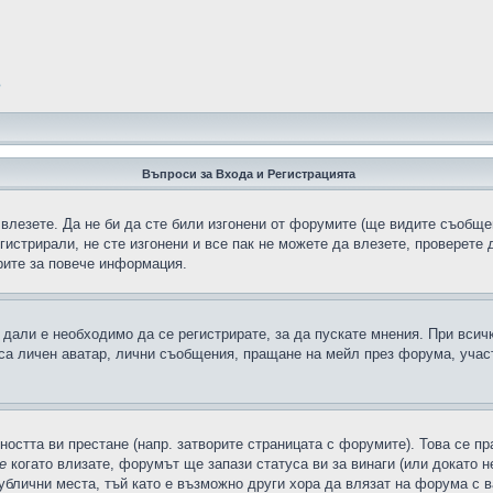
?
Въпроси за Входа и Регистрацията
 влезете. Да не би да сте били изгонени от форумите (ще видите съобщен
егистрирали, не сте изгонени и все пак не можете да влезете, проверете
рите за повече информация.
дали е необходимо да се регистрирате, за да пускате мнения. При всич
 са личен аватар, лични съобщения, пращане на мейл през форума, участ
ността ви престане (напр. затворите страницата с форумите). Това се пр
е
когато влизате, форумът ще запази статуса ви за винаги (или докато н
публични места, тъй като е възможно други хора да влязат на форума с 