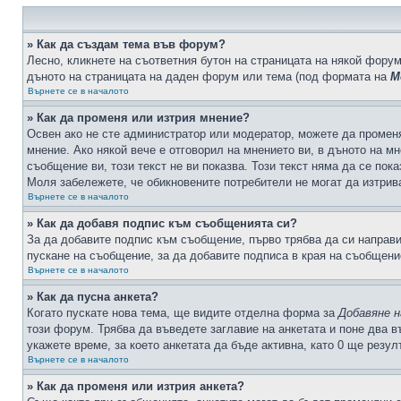
» Как да създам тема във форум?
Лесно, кликнете на съответния бутон на страницата на някой форум
дъното на страницата на даден форум или тема (под формата на
М
Върнете се в началото
» Как да променя или изтрия мнение?
Освен ако не сте администратор или модератор, можете да промен
мнение. Ако някой вече е отговорил на мнението ви, в дъното на мн
съобщение ви, този текст не ви показва. Този текст няма да се по
Моля забележете, че обикновените потребители не могат да изтрива
Върнете се в началото
» Как да добавя подпис към съобщенията си?
За да добавите подпис към съобщение, първо трябва да си направ
пускане на съобщение, за да добавите подписа в края на съобщени
Върнете се в началото
» Как да пусна анкета?
Когато пускате нова тема, ще видите отделна форма за
Добавяне н
този форум. Трябва да въведете заглавие на анкетата и поне два в
укажете време, за което анкетата да бъде активна, като 0 ще резу
Върнете се в началото
» Как да променя или изтрия анкета?