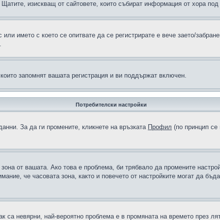
н в Щатите, изискващ от сайтовете, които събират информация от хора по
или името с което се опитвате да се регистрирате е вече заето/забран
.
 които запомнят вашата регистрация и ви поддържат включен.
Потребителски настройки
данни. За да ги промените, кликнете на връзката
Профил
(по принцип се 
а зона от вашата. Ако това е проблема, би трябвало да промените настро
ание, че часовата зона, както и повечето от настройките могат да бъдат
ак са невярни, най-вероятно проблема е в промяната на времето през лят