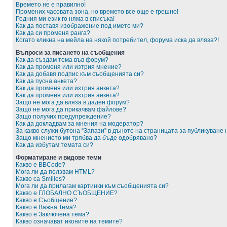
Времето не е правилно!
Промених часовата зона, но времето все още е грешно!
Родния ми език го няма в списъка!
Как да поставя изображение под името ми?
Как да си променя ранга?
Когато кликна на мейла на някой потребител, форума иска да вляза?!
Въпроси за писането на съобщения
Как да създам тема във форум?
Как да променя или изтрия мнение?
Как да добавя подпис към съобщенията си?
Как да пусна анкета?
Как да променя или изтрия анкета?
Как да променя или изтрия анкета?
Защо не мога да вляза в даден форум?
Защо не мога да прикачвам файлове?
Защо получих предупреждение?
Как да докладвам за мнения на модератор?
За какво служи бутона “Запази” в дъното на страницата за публикуване
Защо мнението ми трябва да бъде одобрявано?
Как да избутам темата си?
Форматиране и видове теми
Какво е BBCode?
Мога ли да ползвам HTML?
Какво са Smilies?
Мога ли да прилагам картинки към съобщенията си?
Какво е ГЛОБАЛНО СЪОБЩЕНИЕ?
Какво е Съобщение?
Какво е Важна Тема?
Какво е Заключена тема?
Какво означават иконите на темите?