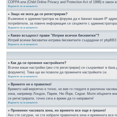
COPPA или (Child Online Privacy and Protection Act of 1998) е зако
Върнете се в началото
» Защо не мога да се регистрирам?
Възможно е администратора на форума да е баннал вашия IP адрес 
потребители, за повече информация се свържете с администратора
Върнете се в началото
» Какво всъщност прави "Изтрии всички бисквитки"?
Изтрий всички бисквитки изтрива бисквитките създадени от phpBB3
Върнете се в началото
» Как да си променя настройките?
Всички ваши настройки (ако сте регистриран) се съхраняват в база 
форумите). Това ще ви позволи да промените настройките си.
Върнете се в началото
» Времето не е правилно!
Времето най-вероятно е точно, но вие го гледате в различна часов
зона, например Лондон, Париж, Ню Йорк, Сидни. Моля обърнете вним
се регистрирали, точно сега е време да го направите!
Върнете се в началото
» Промених часовата зона, но времето все още е грешно!
Ако сте сигурни, че сте избрали правилната зона и времената все п