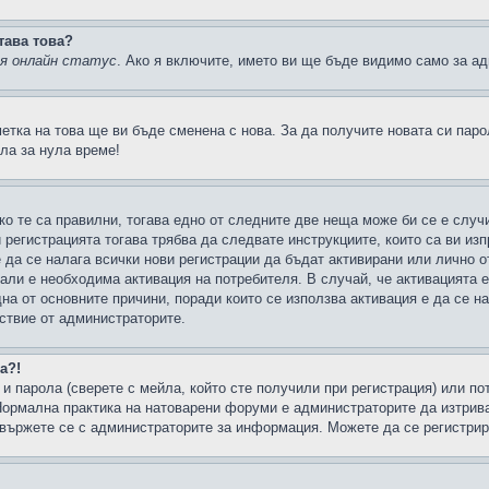
тава това?
ия онлайн статус
. Ако я включите, името ви ще бъде видимо само за ад
метка на това ще ви бъде сменена с нова. За да получите новата си пар
ла за нула време!
ко те са правилни, тогава едно от следните две неща може би се е слу
 регистрацията тогава трябва да следвате инструкциите, които са ви из
е да се налага всички нови регистрации да бъдат активирани или лично о
али е необходима активация на потребителя. В случай, че активацията 
дна от основните причини, поради които се използва активация е да се 
йствие от администраторите.
а?!
и парола (сверете с мейла, който сте получили при регистрация) или пот
ормална практика на натоварени форуми е администраторите да изтрива
вържете се с администраторите за информация. Можете да се регистрират