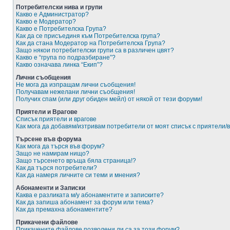
Потребителски нива и групи
Какво е Администратор?
Какво е Модератор?
Какво е Потребителска Група?
Как да се присъединя към Потребителска група?
Как да стана Модератор на Потребителска Група?
Защо някои потребителски групи са в различен цвят?
Какво е “група по подразбиране”?
Какво означава линка “Екип”?
Лични съобщения
Не мога да изпращам лични съобщения!
Получавам нежелани лични съобщения!
Получих спам (или друг обиден мейл) от някой от тези форуми!
Приятели и Врагове
Списък приятели и врагове
Как мога да добавям/изтривам потребители от моят списък с приятели/
Търсене във форума
Как мога да търся във форум?
Защо не намирам нищо?
Защо търсенето връща бяла страница!?
Как да търся потребители?
Как да намеря личните си теми и мнения?
Абонаменти и Записки
Каква е разликата м/у абонаментите и записките?
Как да запиша абонамент за форум или тема?
Как да премахна абонаментите?
Прикачени файлове
Прикачените файлове позволени ли са за този форум?