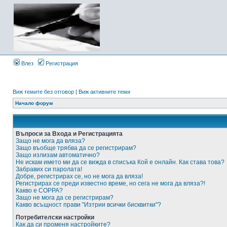
Влез
Регистрация
Виж темите без отговор
|
Виж активните теми
Начало форум
Въпроси за Входа и Регистрацията
Защо не мога да вляза?
Защо въобще трябва да се регистрирам?
Защо излизам автоматично?
Не искам името ми да се вижда в списъка Кой е онлайн. Как става това?
Забравих си паролата!
Добре, регистрирах се, но не мога да вляза!
Регистрирах се преди известно време, но сега не мога да вляза?!
Какво е COPPA?
Защо не мога да се регистрирам?
Какво всъщност прави "Изтрии всички бисквитки"?
Потребителски настройки
Как да си променя настройките?