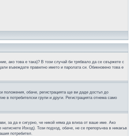
ие, ако това е така)? В този случай би трябвало да се свържете с
 дали въвеждате правилно името и паролата си. Обикновено това е
ки положения, обаче, регистрацията ще ви даде достъп до
ие в потребителски групи и други. Регистрацията отнема само
ави, за да е сигурно, че никой няма да влиза от ваше име. Ако
е натиснете Изход). Този подход, обаче, не се препоръчва в никакъв
вашия потребител.