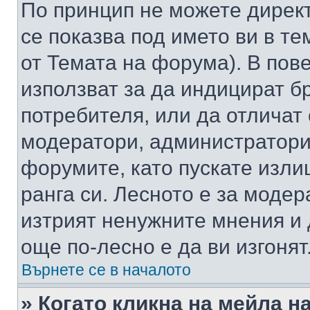
По принцип не можете директ
се показва под името ви в те
от Темата на форума). В пов
използват за да индицират б
потребителя, или да отличат
модератори, администратори 
форумите, като пускате изли
ранга си. Лесното е за моде
изтрият ненужните мнения и 
още по-лесно е да ви изгонят
Върнете се в началото
» Когато кликна на мейла н