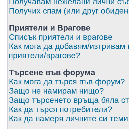
Получавам нежелани лични съ
Получих спам (или друг обиден
Приятели и Врагове
Списък приятели и врагове
Как мога да добавям/изтривам 
приятели/врагове?
Търсене във форума
Как мога да търся във форум?
Защо не намирам нищо?
Защо търсенето връща бяла ст
Как да търся потребители?
Как да намеря личните си теми