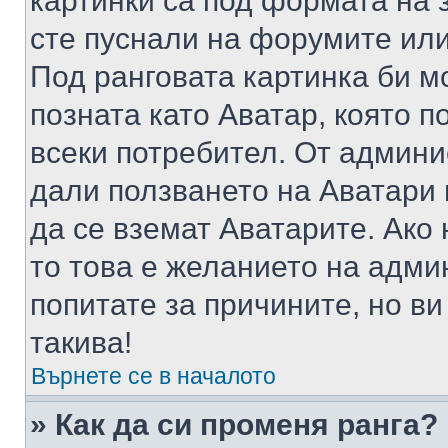
картинки са под формата на 
сте пуснали на форумите или
Под ранговата картинка би мо
позната като Аватар, която п
всеки потребител. От админ
дали ползването на Аватари щ
да се вземат Аватарите. Ако
то това е желанието на адми
попитате за причините, но в
такива!
Върнете се в началото
» Как да си променя ранга?