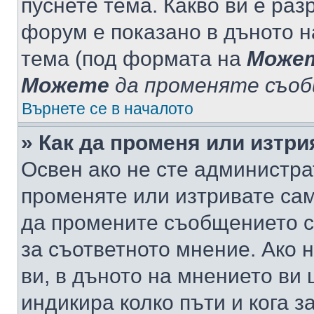
пуснете тема. Какво ви е ра
форум е показано в дъното 
тема (под формата на
Може
Можете
да променяте съо
Върнете се в началото
» Как да променя или изтр
Освен ако не сте администра
променяте или изтривате са
да промените съобщението с
за съответното мнение. Ако 
ви, в дъното на мнението ви 
индикира колко пъти и кога 