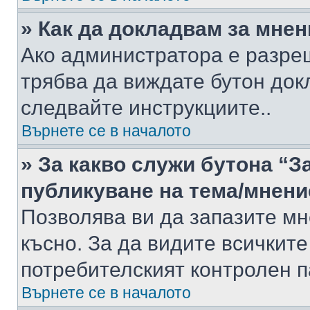
» Как да докладвам за мне
Ако администратора е разре
трябва да виждате бутон док
следвайте инструкциите..
Върнете се в началото
» За какво служи бутона “З
публикуване на тема/мнени
Позволява ви да запазите мне
късно. За да видите всичките
потребителският контролен п
Върнете се в началото