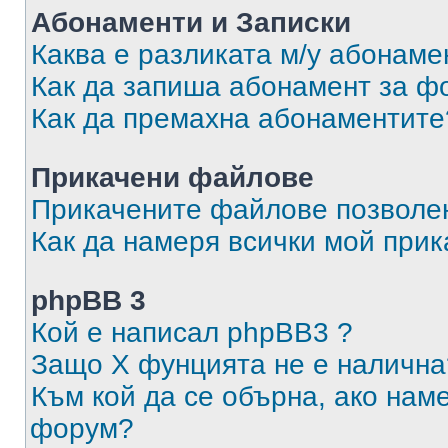
Абонаменти и Записки
Каква е разликата м/у абонаме
Как да запиша абонамент за ф
Как да премахна абонаментите
Прикачени файлове
Прикачените файлове позволен
Как да намеря всички мой при
phpBB 3
Кой е написал phpBB3 ?
Защо X фунцията не е налична
Към кой да се обърна, ако нам
форум?