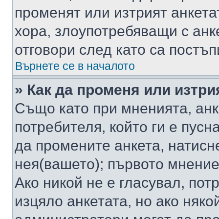
променят или изтрият анкета
хора, злоупотребяващи с ан
отговори след като са постъп
Върнете се в началото
» Как да променя или изтри
Също като при мненията, анк
потребителя, който ги е пусн
да промените анкета, натисн
нея(вашето); първото мнение
Ако никой не е гласувал, по
изцяло анкетата, но ако няко