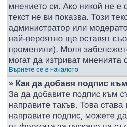
мнението си. Ако никой не е 
текст не ви показва. Този тек
администратор или модерато
най-вероятно ще оставят съ
променили). Моля забележет
могат да изтриват мненията с
Върнете се в началото
» Как да добавя подпис къ
За да добавите подпис към с
направите такъв. Това става
направите подпис, можете д
от формата за пускане на съ