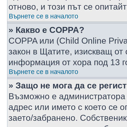
отново, и този път се опитай
Върнете се в началото
» Какво е COPPA?
COPPA или (Child Online Privac
закон в Щатите, изискващ от 
информация от хора под 13 г
Върнете се в началото
» Защо не мога да се регис
Възможно е администратора 
адрес или името с което се о
заето/забранено. Собствени