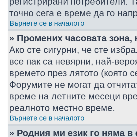
регистрирани потребители. Та
точно сега е време да го нап
Върнете се в началото
» Промених часовата зона, 
Ако сте сигурни, че сте избр
все пак са невярни, най-вер
времето през лятото (която с
Форумите не могат да отчитат
време на летните месеци вре
реалното местно време.
Върнете се в началото
» Родния ми език го няма в