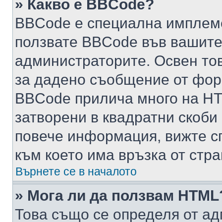
» Какво е BBCode?
BBCode е специална имплем
ползвате BBCode във вашите
администраторите. Освен то
за дадено съобщение от фор
BBCode прилича много на HTM
затворени в квадратни скоби (е
повече информация, вижте с
към което има връзка от стра
Върнете се в началото
» Мога ли да ползвам HTML
Това също се определя от ад