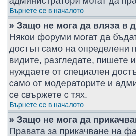
администратори могат да пр
Върнете се в началото
» Защо не мога да вляза в
Някои форуми могат да бъда
достъп само на определени п
видите, разгледате, пишете и
нуждаете от специален достъ
само от модераторите и адм
се свържете с тях.
Върнете се в началото
» Защо не мога да прикачв
Правата за прикачване на фа