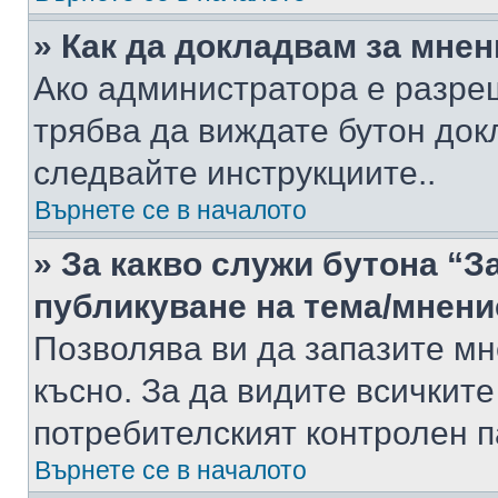
» Как да докладвам за мне
Ако администратора е разре
трябва да виждате бутон док
следвайте инструкциите..
Върнете се в началото
» За какво служи бутона “З
публикуване на тема/мнени
Позволява ви да запазите мне
късно. За да видите всичките
потребителският контролен п
Върнете се в началото