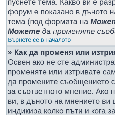
пуснете тема. Какво ви е ра
форум е показано в дъното 
тема (под формата на
Може
Можете
да променяте съо
Върнете се в началото
» Как да променя или изтр
Освен ако не сте администра
променяте или изтривате са
да промените съобщението с
за съответното мнение. Ако 
ви, в дъното на мнението ви 
индикира колко пъти и кога 