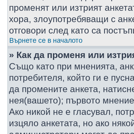
променят или изтрият анкета
хора, злоупотребяващи с ан
отговори след като са постъп
Върнете се в началото
» Как да променя или изтри
Също като при мненията, анк
потребителя, който ги е пусн
да промените анкета, натисн
нея(вашето); първото мнение
Ако никой не е гласувал, по
изцяло анкетата, но ако няко