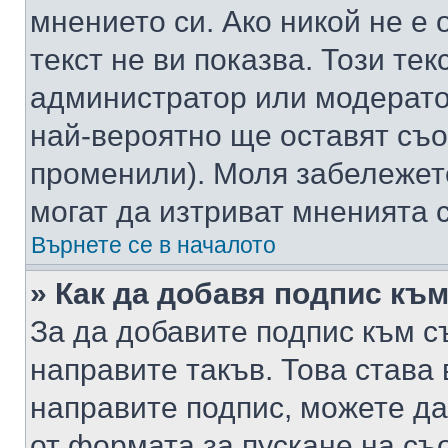
мнението си. Ако никой не е 
текст не ви показва. Този тек
администратор или модерато
най-вероятно ще оставят съ
променили). Моля забележет
могат да изтриват мненията с
Върнете се в началото
» Как да добавя подпис къ
За да добавите подпис към с
направите такъв. Това става
направите подпис, можете д
от формата за пускане на съ