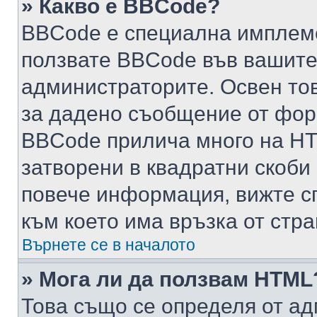
» Какво е BBCode?
BBCode е специална имплем
ползвате BBCode във вашите
администраторите. Освен то
за дадено съобщение от фор
BBCode прилича много на HTM
затворени в квадратни скоби (е
повече информация, вижте с
към което има връзка от стра
Върнете се в началото
» Мога ли да ползвам HTML
Това също се определя от ад