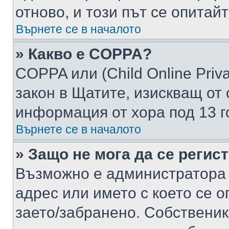
отново, и този път се опитай
Върнете се в началото
» Какво е COPPA?
COPPA или (Child Online Privac
закон в Щатите, изискващ от 
информация от хора под 13 г
Върнете се в началото
» Защо не мога да се регис
Възможно е администратора 
адрес или името с което се о
заето/забранено. Собствени