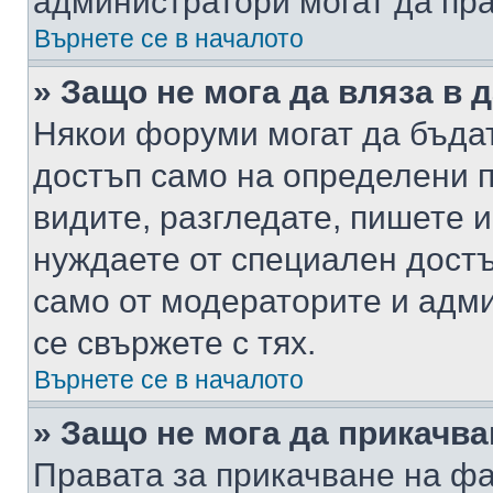
администратори могат да пр
Върнете се в началото
» Защо не мога да вляза в
Някои форуми могат да бъда
достъп само на определени п
видите, разгледате, пишете и
нуждаете от специален достъ
само от модераторите и адм
се свържете с тях.
Върнете се в началото
» Защо не мога да прикачв
Правата за прикачване на фа