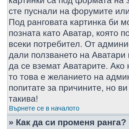
картинки са под формата на 
сте пуснали на форумите или
Под ранговата картинка би мо
позната като Аватар, която п
всеки потребител. От админ
дали ползването на Аватари щ
да се вземат Аватарите. Ако
то това е желанието на адми
попитате за причините, но в
такива!
Върнете се в началото
» Как да си променя ранга?