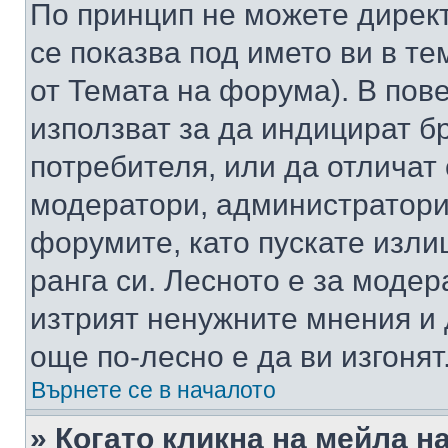
По принцип не можете директ
се показва под името ви в те
от Темата на форума). В пов
използват за да индицират б
потребителя, или да отличат
модератори, администратори 
форумите, като пускате изли
ранга си. Лесното е за моде
изтрият ненужните мнения и 
още по-лесно е да ви изгонят
Върнете се в началото
» Когато кликна на мейла н