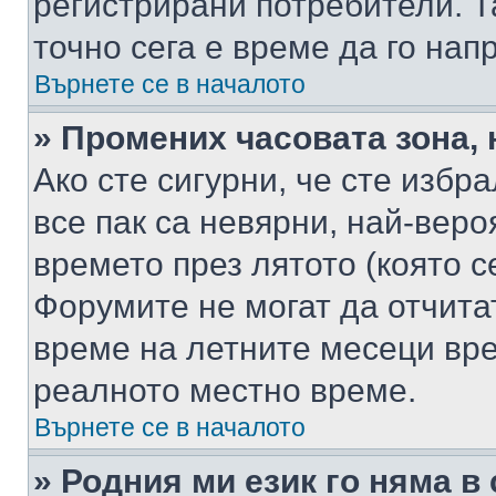
регистрирани потребители. Та
точно сега е време да го нап
Върнете се в началото
» Промених часовата зона, 
Ако сте сигурни, че сте избр
все пак са невярни, най-вер
времето през лятото (която с
Форумите не могат да отчитат
време на летните месеци вре
реалното местно време.
Върнете се в началото
» Родния ми език го няма в