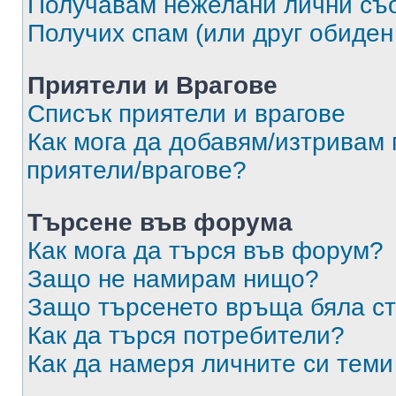
Получавам нежелани лични съ
Получих спам (или друг обиден
Приятели и Врагове
Списък приятели и врагове
Как мога да добавям/изтривам 
приятели/врагове?
Търсене във форума
Как мога да търся във форум?
Защо не намирам нищо?
Защо търсенето връща бяла ст
Как да търся потребители?
Как да намеря личните си теми