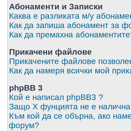
Абонаменти и Записки
Каква е разликата м/у абонаме
Как да запиша абонамент за ф
Как да премахна абонаментите
Прикачени файлове
Прикачените файлове позволен
Как да намеря всички мой при
phpBB 3
Кой е написал phpBB3 ?
Защо X фунцията не е налична
Към кой да се обърна, ако нам
форум?