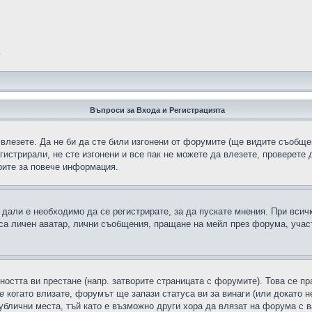
?
Въпроси за Входа и Регистрацията
 влезете. Да не би да сте били изгонени от форумите (ще видите съобщен
егистрирали, не сте изгонени и все пак не можете да влезете, проверете
рите за повече информация.
дали е необходимо да се регистрирате, за да пускате мнения. При всич
 са личен аватар, лични съобщения, пращане на мейл през форума, участ
ността ви престане (напр. затворите страницата с форумите). Това се пр
е
когато влизате, форумът ще запази статуса ви за винаги (или докато н
публични места, тъй като е възможно други хора да влязат на форума с 