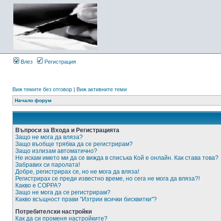
Влез
Регистрация
Виж темите без отговор
|
Виж активните теми
Начало форум
Въпроси за Входа и Регистрацията
Защо не мога да вляза?
Защо въобще трябва да се регистрирам?
Защо излизам автоматично?
Не искам името ми да се вижда в списъка Кой е онлайн. Как става това?
Забравих си паролата!
Добре, регистрирах се, но не мога да вляза!
Регистрирах се преди известно време, но сега не мога да вляза?!
Какво е COPPA?
Защо не мога да се регистрирам?
Какво всъщност прави "Изтрии всички бисквитки"?
Потребителски настройки
Как да си променя настройките?