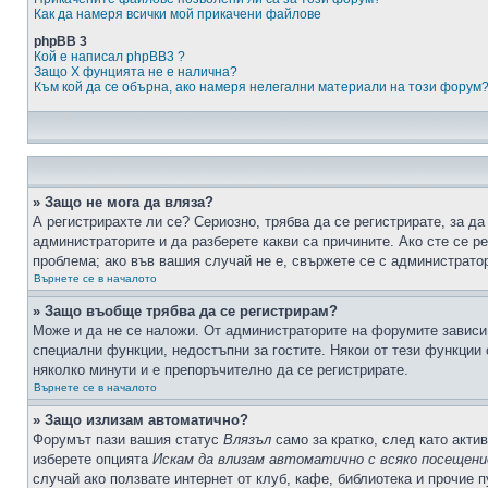
Как да намеря всички мой прикачени файлове
phpBB 3
Кой е написал phpBB3 ?
Защо X фунцията не е налична?
Към кой да се обърна, ако намеря нелегални материали на този форум
» Защо не мога да вляза?
А регистрирахте ли се? Сериозно, трябва да се регистрирате, за да
администраторите и да разберете какви са причините. Ако сте се р
проблема; ако във вашия случай не е, свържете се с администрато
Върнете се в началото
» Защо въобще трябва да се регистрирам?
Може и да не се наложи. От администраторите на форумите зависи 
специални функции, недостъпни за гостите. Някои от тези функции
няколко минути и е препоръчително да се регистрирате.
Върнете се в началото
» Защо излизам автоматично?
Форумът пази вашия статус
Влязъл
само за кратко, след като актив
изберете опцията
Искам да влизам автоматично с всяко посещени
случай ако ползвате интернет от клуб, кафе, библиотека и прочие 