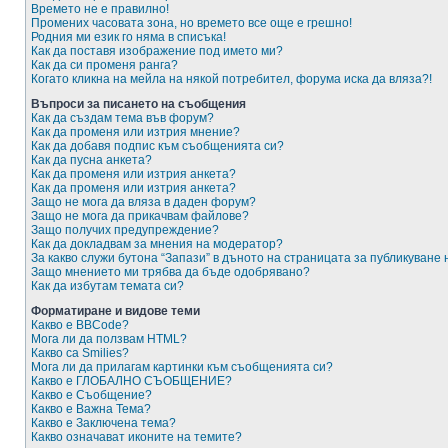
Времето не е правилно!
Промених часовата зона, но времето все още е грешно!
Родния ми език го няма в списъка!
Как да поставя изображение под името ми?
Как да си променя ранга?
Когато кликна на мейла на някой потребител, форума иска да вляза?!
Въпроси за писането на съобщения
Как да създам тема във форум?
Как да променя или изтрия мнение?
Как да добавя подпис към съобщенията си?
Как да пусна анкета?
Как да променя или изтрия анкета?
Как да променя или изтрия анкета?
Защо не мога да вляза в даден форум?
Защо не мога да прикачвам файлове?
Защо получих предупреждение?
Как да докладвам за мнения на модератор?
За какво служи бутона “Запази” в дъното на страницата за публикуване
Защо мнението ми трябва да бъде одобрявано?
Как да избутам темата си?
Форматиране и видове теми
Какво е BBCode?
Мога ли да ползвам HTML?
Какво са Smilies?
Мога ли да прилагам картинки към съобщенията си?
Какво е ГЛОБАЛНО СЪОБЩЕНИЕ?
Какво е Съобщение?
Какво е Важна Тема?
Какво е Заключена тема?
Какво означават иконите на темите?