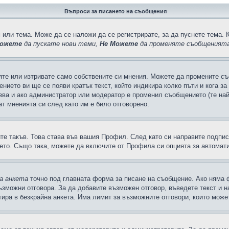
Въпроси за писането на съобщения
 или тема. Може да се наложи да се регистрирате, за да пуснете тема. 
ожете
да пускате нови теми,
Не Можете
да променяте съобщенията
яте или изтривате само собствените си мнения. Можете да промените съ
ението ви ще се появи кратък текст, който индикира колко пъти и кога з
казва и ако администратор или модератор е променил съобщението (те на
т мненията си след като им е било отговорено.
ите такъв. Това става във вашия Профил. След като си направите подпи
ето. Също така, можете да включите от Профила си опцията за автомат
а анкета
точно под главната форма за писане на съобщение. Ако няма ф
ъзможни отговора. За да добавите възможен отговор, въведете текст и 
лтира в безкрайна анкета. Има лимит за възможните отговори, които може