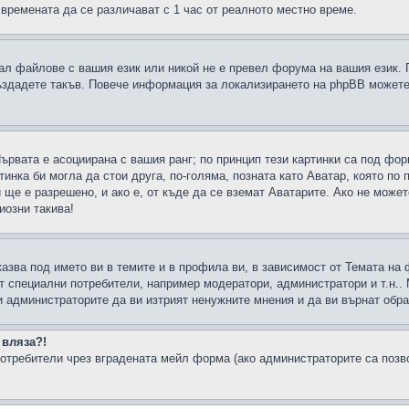
 времената да се различават с 1 час от реалното местно време.
рал файлове с вашия език или никой не е превел форума на вашия език.
създадете такъв. Повече информация за локализирането на phpBB можете
Първата е асоциирана с вашия ранг; по принцип тези картинки са под фо
инка би могла да стои друга, по-голяма, позната като Аватар, която по 
е е разрешено, и ако е, от къде да се вземат Аватарите. Ако не может
иозни такива!
казва под името ви в темите и в профила ви, в зависимост от Темата на
ат специални потребители, например модератори, администратори и т.н..
и администраторите да ви изтрият ненужните мнения и да ви върнат обрат
 вляза?!
отребители чрез вградената мейл форма (ако администраторите са позвол