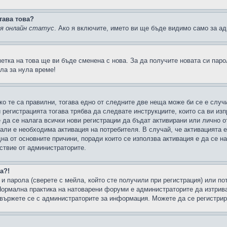
тава това?
ия онлайн статус
. Ако я включите, името ви ще бъде видимо само за ад
метка на това ще ви бъде сменена с нова. За да получите новата си пар
ла за нула време!
ко те са правилни, тогава едно от следните две неща може би се е слу
 регистрацията тогава трябва да следвате инструкциите, които са ви из
е да се налага всички нови регистрации да бъдат активирани или лично о
али е необходима активация на потребителя. В случай, че активацията 
дна от основните причини, поради които се използва активация е да се 
йствие от администраторите.
а?!
и парола (сверете с мейла, който сте получили при регистрация) или пот
ормална практика на натоварени форуми е администраторите да изтрива
вържете се с администраторите за информация. Можете да се регистрират