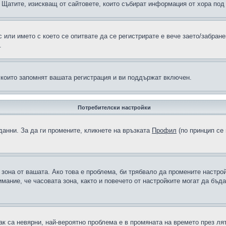
н в Щатите, изискващ от сайтовете, които събират информация от хора по
или името с което се опитвате да се регистрирате е вече заето/забран
.
 които запомнят вашата регистрация и ви поддържат включен.
Потребителски настройки
данни. За да ги промените, кликнете на връзката
Профил
(по принцип се 
а зона от вашата. Ако това е проблема, би трябвало да промените настро
ание, че часовата зона, както и повечето от настройките могат да бъдат
ак са невярни, най-вероятно проблема е в промяната на времето през лят