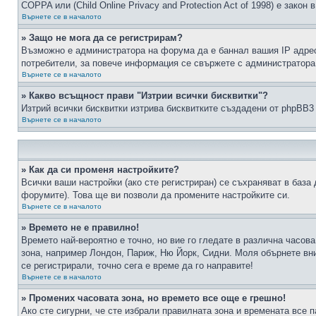
COPPA или (Child Online Privacy and Protection Act of 1998) е зако
Върнете се в началото
» Защо не мога да се регистрирам?
Възможно е администратора на форума да е баннал вашия IP адрес 
потребители, за повече информация се свържете с администратора
Върнете се в началото
» Какво всъщност прави "Изтрии всички бисквитки"?
Изтрий всички бисквитки изтрива бисквитките създадени от phpBB3
Върнете се в началото
» Как да си променя настройките?
Всички ваши настройки (ако сте регистриран) се съхраняват в база 
форумите). Това ще ви позволи да промените настройките си.
Върнете се в началото
» Времето не е правилно!
Времето най-вероятно е точно, но вие го гледате в различна часов
зона, например Лондон, Париж, Ню Йорк, Сидни. Моля обърнете вним
се регистрирали, точно сега е време да го направите!
Върнете се в началото
» Промених часовата зона, но времето все още е грешно!
Ако сте сигурни, че сте избрали правилната зона и времената все п