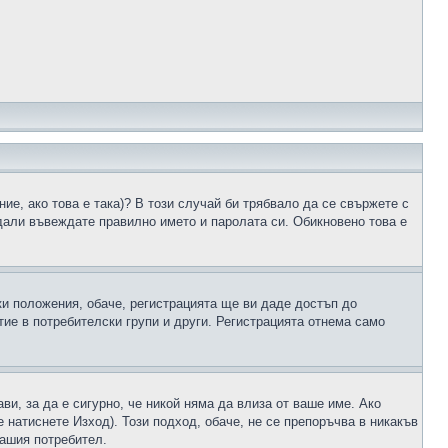
ие, ако това е така)? В този случай би трябвало да се свържете с
 дали въвеждате правилно името и паролата си. Обикновено това е
ки положения, обаче, регистрацията ще ви даде достъп до
ие в потребителски групи и други. Регистрацията отнема само
ави, за да е сигурно, че никой няма да влиза от ваше име. Ако
е натиснете Изход). Този подход, обаче, не се препоръчва в никакъв
вашия потребител.