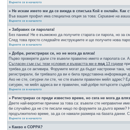
Върнете се в началото
» Не искам името ми да се вижда в списъка Кой е онлайн. Как с
Във вашия профил има специална опция за това:
Скриване на ваш
Върнете се в началото
» Забравих си паролата!
Без паника! Не е възможно да получите старата си парола, но за с
След това просто следвайте инструкциите и ще получите нова паро
Върнете се в началото
» Добре, регистрирах се, но не мога да вляза!
Първо проверете дали сте въвели правилно името и паролата си. А
Съгласен съм със тези условия и възрастта ми е
под
13 години
при
трябва да се активира. Форумите могат да бъдат настроени така, ч
регистрирали, би трябвало да ви е била представена информация д
Ако не сте, сигурни ли сте, че сте въвели правилен мейл адрес? Е
сигурен, че мейл адреса ви е правилен, най-добре потърсете съде
Върнете се в началото
» Регистрирах се преди известно време, но сега не мога да вляз
Двете най-вероятни причини за това са: въвели сте неправилни име 
би случайно да не сте писали нищо по форумите за дълго време? Н
продължително време, за да се намали размера на базата данни. С
Върнете се в началото
» Какво е COPPA?