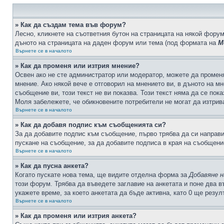
» Как да създам тема във форум?
Лесно, кликнете на съответния бутон на страницата на някой форум
дъното на страницата на даден форум или тема (под формата на
М
Върнете се в началото
» Как да променя или изтрия мнение?
Освен ако не сте администратор или модератор, можете да промен
мнение. Ако някой вече е отговорил на мнението ви, в дъното на мн
съобщение ви, този текст не ви показва. Този текст няма да се по
Моля забележете, че обикновените потребители не могат да изтрива
Върнете се в началото
» Как да добавя подпис към съобщенията си?
За да добавите подпис към съобщение, първо трябва да си направ
пускане на съобщение, за да добавите подписа в края на съобщени
Върнете се в началото
» Как да пусна анкета?
Когато пускате нова тема, ще видите отделна форма за
Добавяне н
този форум. Трябва да въведете заглавие на анкетата и поне два в
укажете време, за което анкетата да бъде активна, като 0 ще резу
Върнете се в началото
» Как да променя или изтрия анкета?