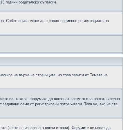
д 13 години родителско съгласие.
ено. Собственика може да е спрял временно регистрацията на
намира на върха на страниците, но това зависи от Темата на
йките си, така че форумите да показват времето във вашата часова
 задавани само от регистрирани потребители. Така че, ако не сте
ото (която се използва в някои страни). Форумите не могат да