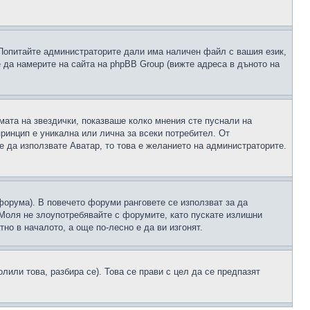
 Попитайте администраторите дали има наличен файл с вашия език,
 да намерите на сайта на phpBB Group (вижте адреса в дъното на
рмата на звездички, показваше колко мнения сте пуснали на
принцип е уникална или лична за всеки потребител. От
е да използвате Аватар, то това е желанието на администраторите.
 форума). В повечето форуми ранговете се използват за да
 Моля не злоупотребявайте с форумите, като пускате излишни
но в началото, а още по-лесно е да ви изгонят.
или това, разбира се). Това се прави с цел да се предпазят