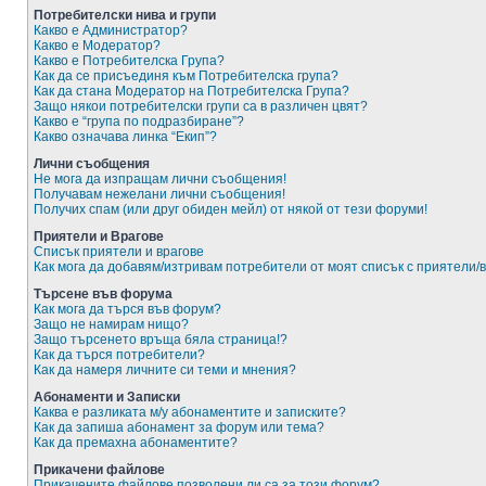
Потребителски нива и групи
Какво е Администратор?
Какво е Модератор?
Какво е Потребителска Група?
Как да се присъединя към Потребителска група?
Как да стана Модератор на Потребителска Група?
Защо някои потребителски групи са в различен цвят?
Какво е “група по подразбиране”?
Какво означава линка “Екип”?
Лични съобщения
Не мога да изпращам лични съобщения!
Получавам нежелани лични съобщения!
Получих спам (или друг обиден мейл) от някой от тези форуми!
Приятели и Врагове
Списък приятели и врагове
Как мога да добавям/изтривам потребители от моят списък с приятели/
Търсене във форума
Как мога да търся във форум?
Защо не намирам нищо?
Защо търсенето връща бяла страница!?
Как да търся потребители?
Как да намеря личните си теми и мнения?
Абонаменти и Записки
Каква е разликата м/у абонаментите и записките?
Как да запиша абонамент за форум или тема?
Как да премахна абонаментите?
Прикачени файлове
Прикачените файлове позволени ли са за този форум?