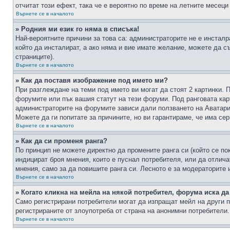
отчитат този ефект, така че е вероятно по време на летните месеци
Върнете се в началото
» Родния ми език го няма в списъка!
Най-вероятните причини за това са: администраторите не е инстал
който да инсталират, а ако няма и вие имате желание, можете да 
страниците).
Върнете се в началото
» Как да поставя изображение под името ми?
При разглеждане на теми под името ви могат да стоят 2 картинки. 
форумите или пък вашия статут на тези форуми. Под ранговата карт
администраторите на форумите зависи дали ползването на Аватари щ
Можете да ги попитате за причините, но ви гарантираме, че има сер
Върнете се в началото
» Как да си променя ранга?
По принцип не можете директно да промените ранга си (който се по
индицират броя мнения, които е пуснал потребителя, или да отлич
мнения, само за да повишите ранга си. Лесното е за модераторите 
Върнете се в началото
» Когато кликна на мейла на някой потребител, форума иска да
Само регистрирани потребители могат да изпращат мейл на други п
регистрираните от злоупотреба от страна на анонимни потребители.
Върнете се в началото