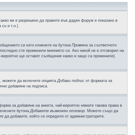
Какво ви е разрешено да правите във даден форум е показано в
 си
и т.н.)
общението си като кликнете на бутона
Промяна
за съответното
а последно сте променили мнението си. Ако никой не е отговорил на
й-вероятно ще оставят съобщение какво и защо са променили).
с, можете да включите опцията
Добави подпис
от формата за
ично добавяне на подписа.
орма за добавяне на анкета, най-вероятно нямате такива права в
натиснете бутона
Добавете възможен отговор
. Можете също да
те да добавите, който се определя от администраторите.