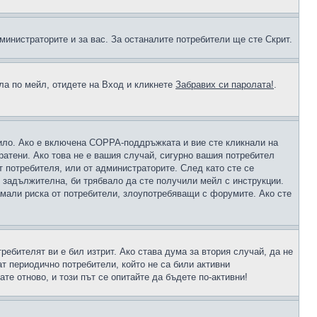
министраторите и за вас. За останалите потребители ще сте Скрит.
ола по мейл, отидете на Вход и кликнете
Забравих си паролата!
.
чило. Ако е включена COPPA-поддръжката и вие сте кликнали на
пратени. Ако това не е вашия случай, сигурно вашия потребител
т потребителя, или от администраторите. След като сте се
е задължителна, би трябвало да сте получили мейл с инструкции.
намали риска от потребители, злоупотребяващи с форумите. Ако сте
ребителят ви е бил изтрит. Ако става дума за втория случай, да не
т периодично потребители, който не са били активни
е отново, и този път се опитайте да бъдете по-активни!