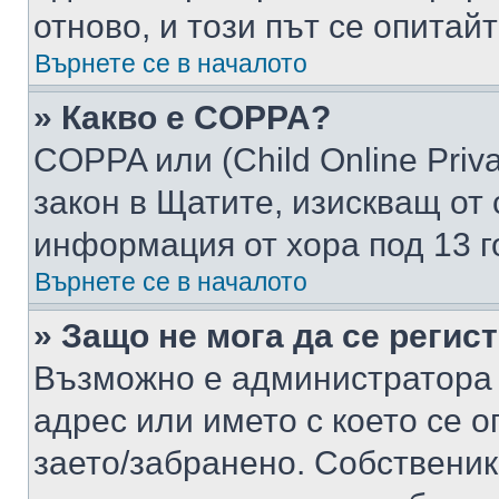
отново, и този път се опитай
Върнете се в началото
» Какво е COPPA?
COPPA или (Child Online Privac
закон в Щатите, изискващ от 
информация от хора под 13 г
Върнете се в началото
» Защо не мога да се регис
Възможно е администратора 
адрес или името с което се о
заето/забранено. Собствени