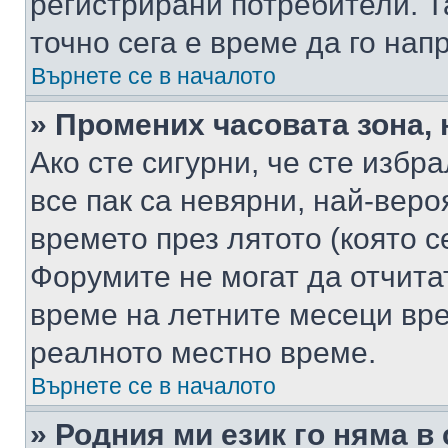
регистрирани потребители. Та
точно сега е време да го нап
Върнете се в началото
» Промених часовата зона, 
Ако сте сигурни, че сте избр
все пак са невярни, най-вер
времето през лятото (която с
Форумите не могат да отчитат
време на летните месеци вре
реалното местно време.
Върнете се в началото
» Родния ми език го няма в