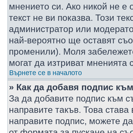
мнението си. Ако никой не е 
текст не ви показва. Този тек
администратор или модерато
най-вероятно ще оставят съ
променили). Моля забележет
могат да изтриват мненията с
Върнете се в началото
» Как да добавя подпис къ
За да добавите подпис към с
направите такъв. Това става
направите подпис, можете д
от формата за пускане на съ