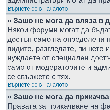
администратори могат да пр
Върнете се в началото
» Защо не мога да вляза в
Някои форуми могат да бъда
достъп само на определени п
видите, разгледате, пишете и
нуждаете от специален достъ
само от модераторите и адм
се свържете с тях.
Върнете се в началото
» Защо не мога да прикачв
Правата за прикачване на фа