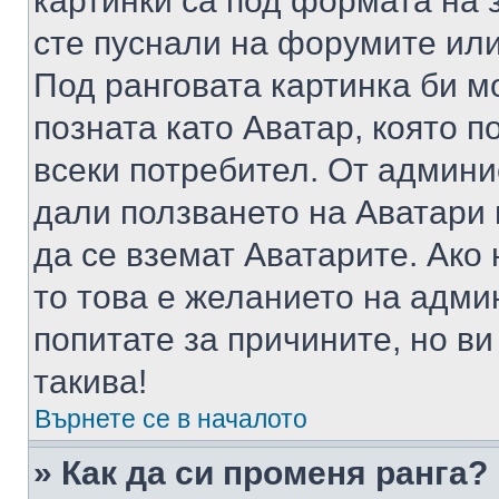
картинки са под формата на 
сте пуснали на форумите или
Под ранговата картинка би мо
позната като Аватар, която п
всеки потребител. От админ
дали ползването на Аватари щ
да се вземат Аватарите. Ако
то това е желанието на адми
попитате за причините, но в
такива!
Върнете се в началото
» Как да си променя ранга?