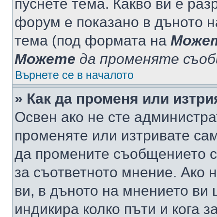
пуснете тема. Какво ви е ра
форум е показано в дъното 
тема (под формата на
Може
Можете
да променяте съо
Върнете се в началото
» Как да променя или изтр
Освен ако не сте администра
променяте или изтривате са
да промените съобщението с
за съответното мнение. Ако 
ви, в дъното на мнението ви 
индикира колко пъти и кога 