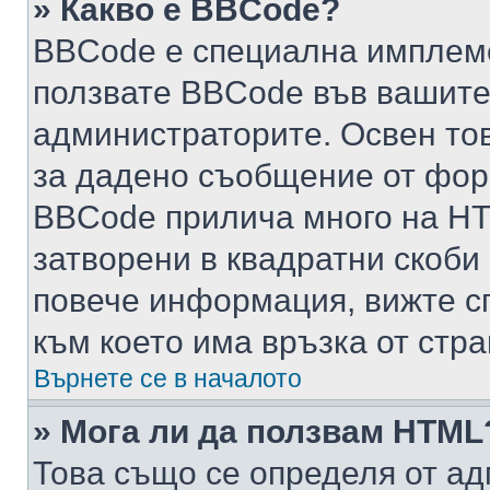
» Какво е BBCode?
BBCode е специална имплем
ползвате BBCode във вашите
администраторите. Освен то
за дадено съобщение от фор
BBCode прилича много на HTM
затворени в квадратни скоби (е
повече информация, вижте с
към което има връзка от стра
Върнете се в началото
» Мога ли да ползвам HTML
Това също се определя от ад