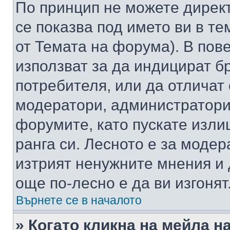
По принцип не можете директ
се показва под името ви в те
от Темата на форума). В пов
използват за да индицират б
потребителя, или да отличат
модератори, администратори 
форумите, като пускате изли
ранга си. Лесното е за моде
изтрият ненужните мнения и 
още по-лесно е да ви изгонят
Върнете се в началото
» Когато кликна на мейла н