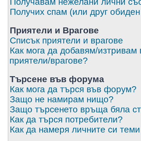
Получавам нежелани лични съ
Получих спам (или друг обиден
Приятели и Врагове
Списък приятели и врагове
Как мога да добавям/изтривам 
приятели/врагове?
Търсене във форума
Как мога да търся във форум?
Защо не намирам нищо?
Защо търсенето връща бяла ст
Как да търся потребители?
Как да намеря личните си теми