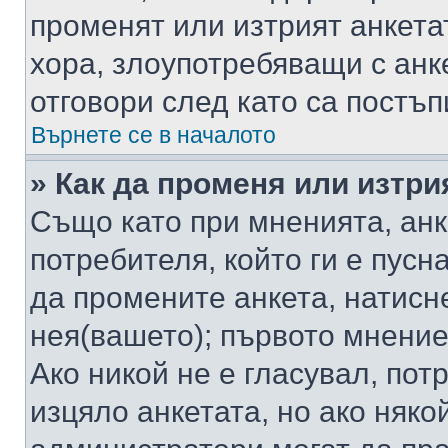
променят или изтрият анкета
хора, злоупотребяващи с ан
отговори след като са постъп
Върнете се в началото
» Как да променя или изтри
Също като при мненията, анк
потребителя, който ги е пусн
да промените анкета, натисн
нея(вашето); първото мнение
Ако никой не е гласувал, по
изцяло анкетата, но ако няко