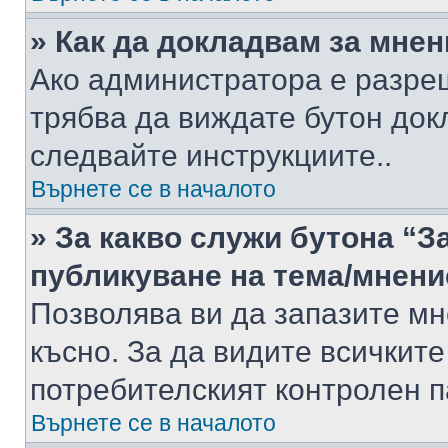
» Как да докладвам за мне
Ако администратора е разре
трябва да виждате бутон док
следвайте инструкциите..
Върнете се в началото
» За какво служи бутона “З
публикуване на тема/мнени
Позволява ви да запазите мне
късно. За да видите всичките
потребителският контролен п
Върнете се в началото