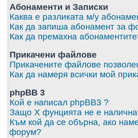
Абонаменти и Записки
Каква е разликата м/у абонаме
Как да запиша абонамент за ф
Как да премахна абонаментите
Прикачени файлове
Прикачените файлове позволен
Как да намеря всички мой при
phpBB 3
Кой е написал phpBB3 ?
Защо X фунцията не е налична
Към кой да се обърна, ако нам
форум?