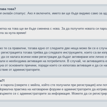
тава това?
ия онлайн статус
. Ако я включите, името ви ще бъде видимо само за ад
метка на това ще ви бъде сменена с нова. За да получите новата си пар
ла за нула време!
ко те са правилни, тогава едно от следните две неща може би се е слу
 регистрацията тогава трябва да следвате инструкциите, които са ви из
е да се налага всички нови регистрации да бъдат активирани или лично о
али е необходима активация на потребителя. В случай, че активацията 
дна от основните причини, поради които се използва активация е да се 
йствие от администраторите.
а?!
и парола (сверете с мейла, който сте получили при регистрация) или пот
ормална практика на натоварени форуми е администраторите да изтрива
вържете се с администраторите за информация. Можете да се регистрират