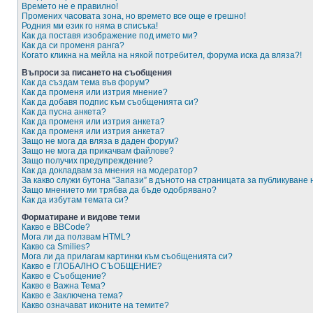
Времето не е правилно!
Промених часовата зона, но времето все още е грешно!
Родния ми език го няма в списъка!
Как да поставя изображение под името ми?
Как да си променя ранга?
Когато кликна на мейла на някой потребител, форума иска да вляза?!
Въпроси за писането на съобщения
Как да създам тема във форум?
Как да променя или изтрия мнение?
Как да добавя подпис към съобщенията си?
Как да пусна анкета?
Как да променя или изтрия анкета?
Как да променя или изтрия анкета?
Защо не мога да вляза в даден форум?
Защо не мога да прикачвам файлове?
Защо получих предупреждение?
Как да докладвам за мнения на модератор?
За какво служи бутона “Запази” в дъното на страницата за публикуване
Защо мнението ми трябва да бъде одобрявано?
Как да избутам темата си?
Форматиране и видове теми
Какво е BBCode?
Мога ли да ползвам HTML?
Какво са Smilies?
Мога ли да прилагам картинки към съобщенията си?
Какво е ГЛОБАЛНО СЪОБЩЕНИЕ?
Какво е Съобщение?
Какво е Важна Тема?
Какво е Заключена тема?
Какво означават иконите на темите?