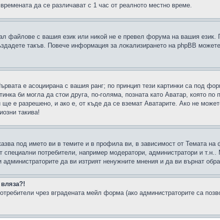
 времената да се различават с 1 час от реалното местно време.
рал файлове с вашия език или никой не е превел форума на вашия език.
създадете такъв. Повече информация за локализирането на phpBB можете
Първата е асоциирана с вашия ранг; по принцип тези картинки са под фо
инка би могла да стои друга, по-голяма, позната като Аватар, която по 
е е разрешено, и ако е, от къде да се вземат Аватарите. Ако не может
иозни такива!
казва под името ви в темите и в профила ви, в зависимост от Темата на
ат специални потребители, например модератори, администратори и т.н..
и администраторите да ви изтрият ненужните мнения и да ви върнат обрат
 вляза?!
отребители чрез вградената мейл форма (ако администраторите са позвол