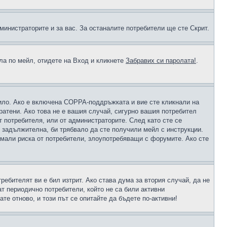
министраторите и за вас. За останалите потребители ще сте Скрит.
ола по мейл, отидете на Вход и кликнете
Забравих си паролата!
.
чило. Ако е включена COPPA-поддръжката и вие сте кликнали на
пратени. Ако това не е вашия случай, сигурно вашия потребител
т потребителя, или от администраторите. След като сте се
е задължителна, би трябвало да сте получили мейл с инструкции.
намали риска от потребители, злоупотребяващи с форумите. Ако сте
ребителят ви е бил изтрит. Ако става дума за втория случай, да не
т периодично потребители, който не са били активни
е отново, и този път се опитайте да бъдете по-активни!