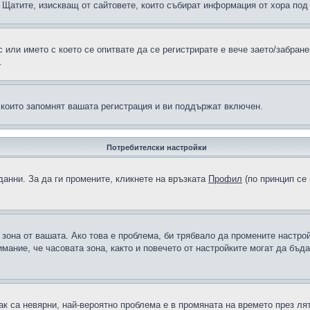
н в Щатите, изискващ от сайтовете, които събират информация от хора по
или името с което се опитвате да се регистрирате е вече заето/забран
.
 които запомнят вашата регистрация и ви поддържат включен.
Потребителски настройки
данни. За да ги промените, кликнете на връзката
Профил
(по принцип се 
а зона от вашата. Ако това е проблема, би трябвало да промените настро
ание, че часовата зона, както и повечето от настройките могат да бъдат
ак са невярни, най-вероятно проблема е в промяната на времето през лят