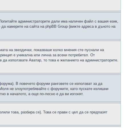
 Попитайте администраторите дали има наличен файл с вашия език,
 да намерите на сайта на phpBB Group (вижте адреса в дъното на
рмата на звездички, показваше колко мнения сте пуснали на
принцип е уникална или лична за всеки потребител. От
е да използвате Аватар, то това е желанието на администраторите.
 форума). В повечето форуми ранговете се използват за да
 Моля не злоупотребявайте с форумите, като пускате излишни
но в началото, а още по-лесно е да ви изгонят.
или това, разбира се). Това се прави с цел да се предпазят