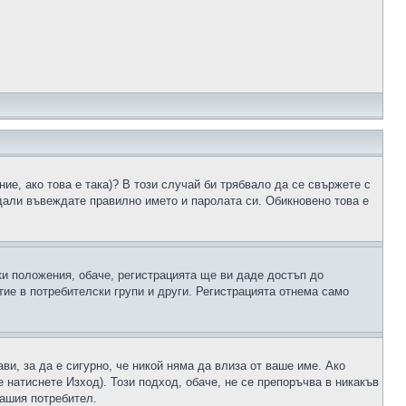
ие, ако това е така)? В този случай би трябвало да се свържете с
 дали въвеждате правилно името и паролата си. Обикновено това е
ки положения, обаче, регистрацията ще ви даде достъп до
ие в потребителски групи и други. Регистрацията отнема само
ави, за да е сигурно, че никой няма да влиза от ваше име. Ако
е натиснете Изход). Този подход, обаче, не се препоръчва в никакъв
вашия потребител.