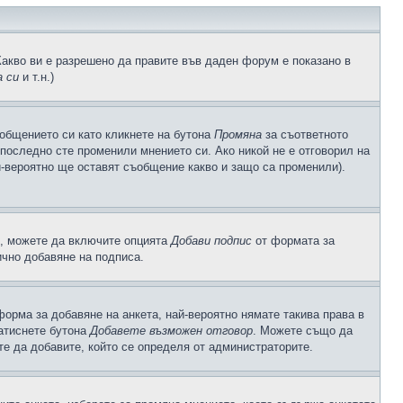
Какво ви е разрешено да правите във даден форум е показано в
 си
и т.н.)
общението си като кликнете на бутона
Промяна
за съответното
а последно сте променили мнението си. Ако никой не е отговорил на
й-вероятно ще оставят съобщение какво и защо са променили).
с, можете да включите опцията
Добави подпис
от формата за
ично добавяне на подписа.
орма за добавяне на анкета, най-вероятно нямате такива права в
натиснете бутона
Добавете възможен отговор
. Можете също да
те да добавите, който се определя от администраторите.