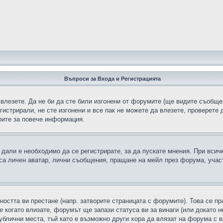
?
Въпроси за Входа и Регистрацията
 влезете. Да не би да сте били изгонени от форумите (ще видите съобщен
егистрирали, не сте изгонени и все пак не можете да влезете, проверете
рите за повече информация.
дали е необходимо да се регистрирате, за да пускате мнения. При всич
 са личен аватар, лични съобщения, пращане на мейл през форума, участ
ността ви престане (напр. затворите страницата с форумите). Това се пр
е
когато влизате, форумът ще запази статуса ви за винаги (или докато н
публични места, тъй като е възможно други хора да влязат на форума с 