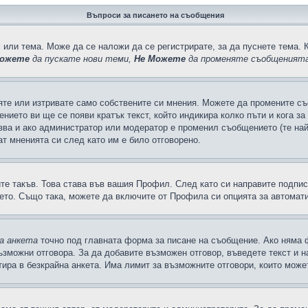
Въпроси за писането на съобщения
 или тема. Може да се наложи да се регистрирате, за да пуснете тема. 
ожете
да пускате нови теми,
Не Можете
да променяте съобщенията
яте или изтривате само собствените си мнения. Можете да промените съ
ението ви ще се появи кратък текст, който индикира колко пъти и кога з
казва и ако администратор или модератор е променил съобщението (те на
т мненията си след като им е било отговорено.
ите такъв. Това става във вашия Профил. След като си направите подпи
ето. Също така, можете да включите от Профила си опцията за автомат
а анкета
точно под главната форма за писане на съобщение. Ако няма ф
ъзможни отговора. За да добавите възможен отговор, въведете текст и 
лтира в безкрайна анкета. Има лимит за възможните отговори, които може