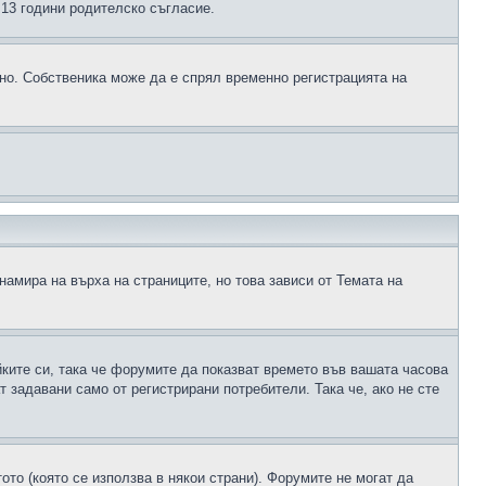
д 13 години родителско съгласие.
ено. Собственика може да е спрял временно регистрацията на
намира на върха на страниците, но това зависи от Темата на
йките си, така че форумите да показват времето във вашата часова
 задавани само от регистрирани потребители. Така че, ако не сте
ото (която се използва в някои страни). Форумите не могат да