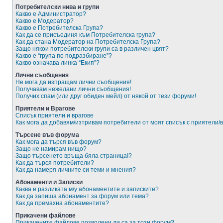
Потребителски нива и групи
Какво е Администратор?
Какво е Модератор?
Какво е Потребителска Група?
Как да се присъединя към Потребителска група?
Как да стана Модератор на Потребителска Група?
Защо някои потребителски групи са в различен цвят?
Какво е “група по подразбиране”?
Какво означава линка “Екип”?
Лични съобщения
Не мога да изпращам лични съобщения!
Получавам нежелани лични съобщения!
Получих спам (или друг обиден мейл) от някой от тези форуми!
Приятели и Врагове
Списък приятели и врагове
Как мога да добавям/изтривам потребители от моят списък с приятели/
Търсене във форума
Как мога да търся във форум?
Защо не намирам нищо?
Защо търсенето връща бяла страница!?
Как да търся потребители?
Как да намеря личните си теми и мнения?
Абонаменти и Записки
Каква е разликата м/у абонаментите и записките?
Как да запиша абонамент за форум или тема?
Как да премахна абонаментите?
Прикачени файлове
Прикачените файлове позволени ли са за този форум?