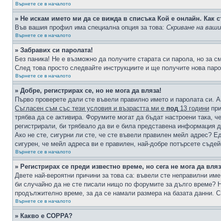
Върнете се в началото
» Не искам името ми да се вижда в списъка Кой е онлайн. Как с
Във вашия профил има специална опция за това:
Скриване на ваш
Върнете се в началото
» Забравих си паролата!
Без паника! Не е възможно да получите старата си парола, но за с
След това просто следвайте инструкциите и ще получите нова паро
Върнете се в началото
» Добре, регистрирах се, но не мога да вляза!
Първо проверете дали сте въвели правилно името и паролата си. А
Съгласен съм със тези условия и възрастта ми е
под
13 години
при
трябва да се активира. Форумите могат да бъдат настроени така, ч
регистрирали, би трябвало да ви е била представена информация д
Ако не сте, сигурни ли сте, че сте въвели правилен мейл адрес? Е
сигурен, че мейл адреса ви е правилен, най-добре потърсете съде
Върнете се в началото
» Регистрирах се преди известно време, но сега не мога да вляз
Двете най-вероятни причини за това са: въвели сте неправилни име 
би случайно да не сте писали нищо по форумите за дълго време? Н
продължително време, за да се намали размера на базата данни. С
Върнете се в началото
» Какво е COPPA?