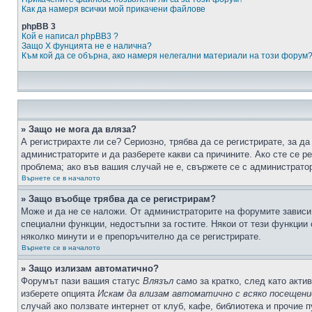
Как да намеря всички мой прикачени файлове
phpBB 3
Кой е написал phpBB3 ?
Защо X фунцията не е налична?
Към кой да се обърна, ако намеря нелегални материали на този форум
» Защо не мога да вляза?
А регистрирахте ли се? Сериозно, трябва да се регистрирате, за да
администраторите и да разберете какви са причините. Ако сте се р
проблема; ако във вашия случай не е, свържете се с администрато
Върнете се в началото
» Защо въобще трябва да се регистрирам?
Може и да не се наложи. От администраторите на форумите зависи 
специални функции, недостъпни за гостите. Някои от тези функции
няколко минути и е препоръчително да се регистрирате.
Върнете се в началото
» Защо излизам автоматично?
Форумът пази вашия статус
Влязъл
само за кратко, след като актив
изберете опцията
Искам да влизам автоматично с всяко посещени
случай ако ползвате интернет от клуб, кафе, библиотека и прочие 