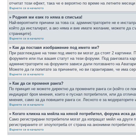
отчитат този ефект, така че е вероятно по време на летните месеци
Върнете се в началото
» Родния ми език го няма в списъка!
Най-вероятните причини за това са: администраторите не е инстал
който да инсталират, а ако няма и вие имате желание, можете да 
страниците).
Върнете се в началото
» Как да поставя изображение под името ми?
При разглеждане на теми под името ви могат да стоят 2 картинки. 
форумите или пък вашия статут на тези форуми. Под ранговата карт
администраторите на форумите зависи дали ползването на Аватари щ
Можете да ги попитате за причините, но ви гарантираме, че има сер
Върнете се в началото
» Как да си променя ранга?
По принцип не можете директно да промените ранга си (който се по
индицират броя мнения, които е пуснал потребителя, или да отлич
мнения, само за да повишите ранга си. Лесното е за модераторите 
Върнете се в началото
» Когато кликна на мейла на някой потребител, форума иска да
Само регистрирани потребители могат да изпращат мейл на други п
регистрираните от злоупотреба от страна на анонимни потребители.
Върнете се в началото