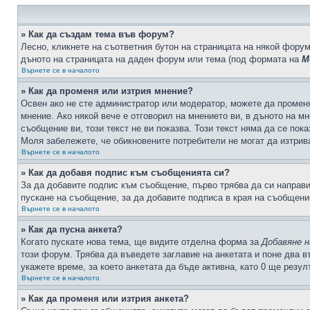
» Как да създам тема във форум?
Лесно, кликнете на съответния бутон на страницата на някой форум
дъното на страницата на даден форум или тема (под формата на
М
Върнете се в началото
» Как да променя или изтрия мнение?
Освен ако не сте администратор или модератор, можете да промен
мнение. Ако някой вече е отговорил на мнението ви, в дъното на мн
съобщение ви, този текст не ви показва. Този текст няма да се по
Моля забележете, че обикновените потребители не могат да изтрива
Върнете се в началото
» Как да добавя подпис към съобщенията си?
За да добавите подпис към съобщение, първо трябва да си направ
пускане на съобщение, за да добавите подписа в края на съобщени
Върнете се в началото
» Как да пусна анкета?
Когато пускате нова тема, ще видите отделна форма за
Добавяне н
този форум. Трябва да въведете заглавие на анкетата и поне два в
укажете време, за което анкетата да бъде активна, като 0 ще резу
Върнете се в началото
» Как да променя или изтрия анкета?