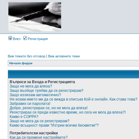
Влез
Регистрация
Виж темите без отговор
|
Виж активните теми
Начало форум
Въпроси за Входа и Регистрацията
Защо не мога да вляза?
Защо въобще трябва да се регистрирам?
Защо излизам автоматично?
Не искам името ми да се вижда в списъка Кой е онлайн. Как става това?
Забравих си паролата!
Добре, регистрирах се, но не мога да вляза!
Регистрирах се преди известно време, но сега не мога да вляза?!
Какво е COPPA?
Защо не мога да се регистрирам?
Какво всъщност прави "Изтрии всички бисквитки"?
Потребителски настройки
Как да си променя настройките?