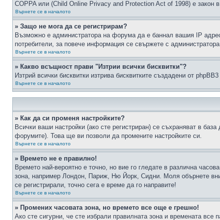
COPPA или (Child Online Privacy and Protection Act of 1998) е зако
Върнете се в началото
» Защо не мога да се регистрирам?
Възможно е администратора на форума да е баннал вашия IP адрес 
потребители, за повече информация се свържете с администратора
Върнете се в началото
» Какво всъщност прави "Изтрии всички бисквитки"?
Изтрий всички бисквитки изтрива бисквитките създадени от phpBB3
Върнете се в началото
» Как да си променя настройките?
Всички ваши настройки (ако сте регистриран) се съхраняват в база 
форумите). Това ще ви позволи да промените настройките си.
Върнете се в началото
» Времето не е правилно!
Времето най-вероятно е точно, но вие го гледате в различна часов
зона, например Лондон, Париж, Ню Йорк, Сидни. Моля обърнете вним
се регистрирали, точно сега е време да го направите!
Върнете се в началото
» Промених часовата зона, но времето все още е грешно!
Ако сте сигурни, че сте избрали правилната зона и времената все п