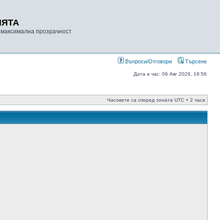
ИЯТА
 максимална прозрачност
Въпроси/Отговори
Търсене
Дата и час: 06 Авг 2026, 19:56
Часовете са според зоната UTC + 2 часа