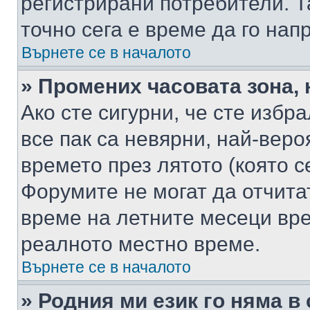
регистрирани потребители. Та
точно сега е време да го нап
Върнете се в началото
» Промених часовата зона, 
Ако сте сигурни, че сте избр
все пак са невярни, най-вер
времето през лятото (която с
Форумите не могат да отчитат
време на летните месеци вре
реалното местно време.
Върнете се в началото
» Родния ми език го няма в