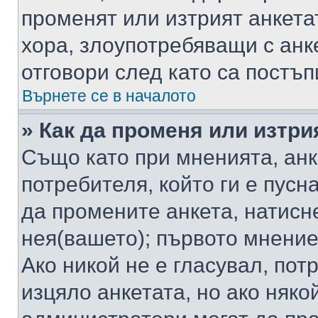
променят или изтрият анкета
хора, злоупотребяващи с ан
отговори след като са постъп
Върнете се в началото
» Как да променя или изтри
Също като при мненията, анк
потребителя, който ги е пусн
да промените анкета, натисн
нея(вашето); първото мнение
Ако никой не е гласувал, по
изцяло анкетата, но ако няко