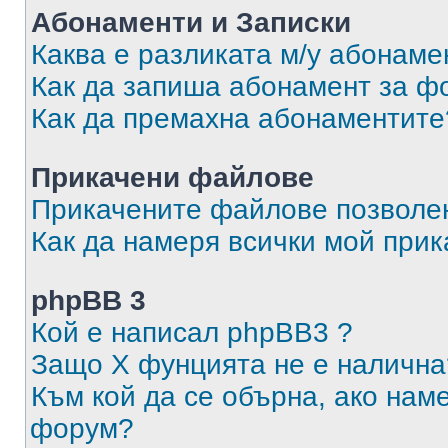
Абонаменти и Записки
Каква е разликата м/у абонаме
Как да запиша абонамент за ф
Как да премахна абонаментите
Прикачени файлове
Прикачените файлове позволен
Как да намеря всички мой при
phpBB 3
Кой е написал phpBB3 ?
Защо X фунцията не е налична
Към кой да се обърна, ако нам
форум?