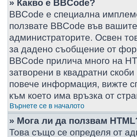
» Какво е BBCode?
BBCode е специална имплем
ползвате BBCode във вашите
администраторите. Освен то
за дадено съобщение от фор
BBCode прилича много на HTM
затворени в квадратни скоби (е
повече информация, вижте с
към което има връзка от стра
Върнете се в началото
» Мога ли да ползвам HTML
Това също се определя от ад