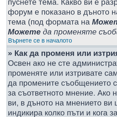
пуснете тема. Какво ви е ра
форум е показано в дъното 
тема (под формата на
Може
Можете
да променяте съо
Върнете се в началото
» Как да променя или изтр
Освен ако не сте администра
променяте или изтривате са
да промените съобщението с
за съответното мнение. Ако 
ви, в дъното на мнението ви 
индикира колко пъти и кога 