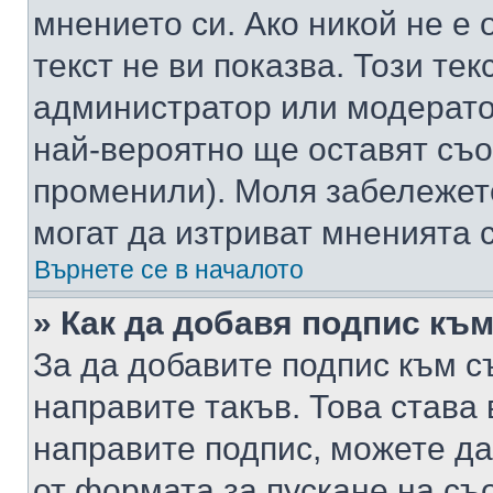
мнението си. Ако никой не е 
текст не ви показва. Този тек
администратор или модерато
най-вероятно ще оставят съ
променили). Моля забележет
могат да изтриват мненията с
Върнете се в началото
» Как да добавя подпис къ
За да добавите подпис към с
направите такъв. Това става
направите подпис, можете д
от формата за пускане на съ