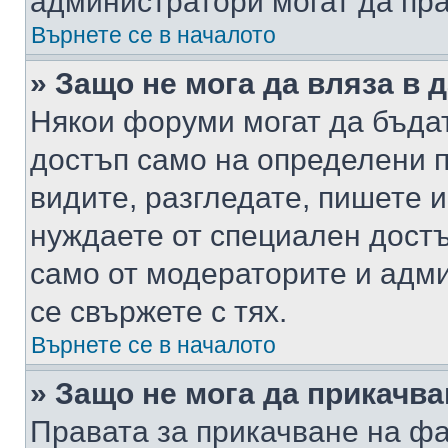
администратори могат да пр
Върнете се в началото
» Защо не мога да вляза в
Някои форуми могат да бъда
достъп само на определени п
видите, разгледате, пишете и
нуждаете от специален достъ
само от модераторите и адм
се свържете с тях.
Върнете се в началото
» Защо не мога да прикачв
Правата за прикачване на фа