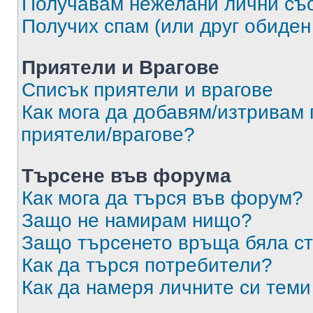
Получавам нежелани лични съ
Получих спам (или друг обиден
Приятели и Врагове
Списък приятели и врагове
Как мога да добавям/изтривам 
приятели/врагове?
Търсене във форума
Как мога да търся във форум?
Защо не намирам нищо?
Защо търсенето връща бяла ст
Как да търся потребители?
Как да намеря личните си теми