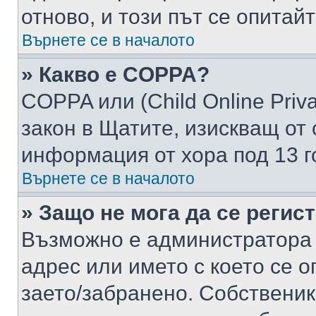
отново, и този път се опитай
Върнете се в началото
» Какво е COPPA?
COPPA или (Child Online Privac
закон в Щатите, изискващ от 
информация от хора под 13 г
Върнете се в началото
» Защо не мога да се регис
Възможно е администратора 
адрес или името с което се о
заето/забранено. Собствени