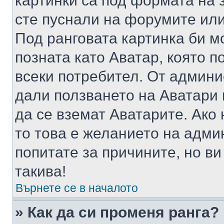
картинки са под формата на 
сте пуснали на форумите или
Под ранговата картинка би мо
позната като Аватар, която п
всеки потребител. От админ
дали ползването на Аватари щ
да се вземат Аватарите. Ако
то това е желанието на адми
попитате за причините, но в
такива!
Върнете се в началото
» Как да си променя ранга?