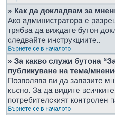
» Как да докладвам за мне
Ако администратора е разре
трябва да виждате бутон док
следвайте инструкциите..
Върнете се в началото
» За какво служи бутона “З
публикуване на тема/мнени
Позволява ви да запазите мне
късно. За да видите всичките
потребителският контролен п
Върнете се в началото