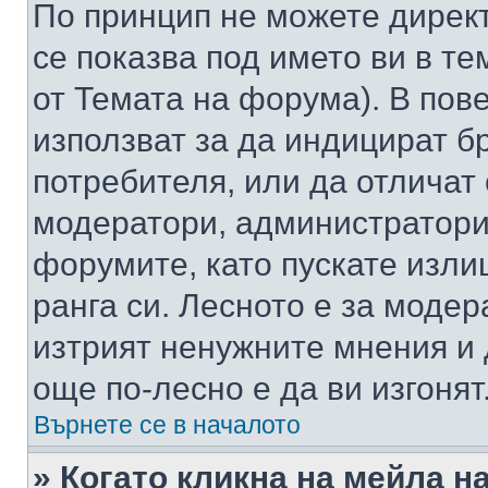
По принцип не можете директ
се показва под името ви в те
от Темата на форума). В пов
използват за да индицират б
потребителя, или да отличат
модератори, администратори 
форумите, като пускате изли
ранга си. Лесното е за моде
изтрият ненужните мнения и 
още по-лесно е да ви изгонят
Върнете се в началото
» Когато кликна на мейла н