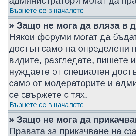
администратори могат да пр
Върнете се в началото
» Защо не мога да вляза в
Някои форуми могат да бъда
достъп само на определени п
видите, разгледате, пишете и
нуждаете от специален достъ
само от модераторите и адм
се свържете с тях.
Върнете се в началото
» Защо не мога да прикачв
Правата за прикачване на фа