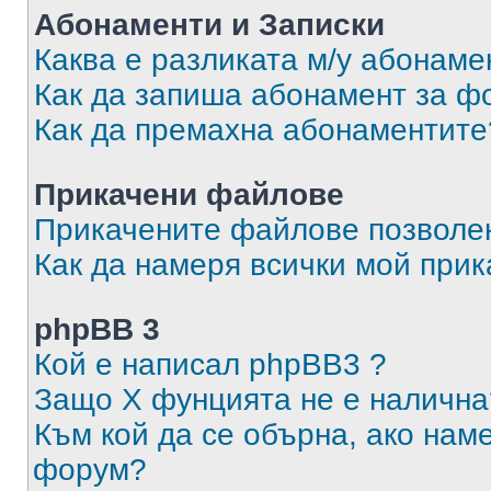
Абонаменти и Записки
Каква е разликата м/у абонаме
Как да запиша абонамент за ф
Как да премахна абонаментите
Прикачени файлове
Прикачените файлове позволен
Как да намеря всички мой при
phpBB 3
Кой е написал phpBB3 ?
Защо X фунцията не е налична
Към кой да се обърна, ако нам
форум?