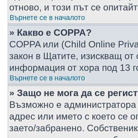
отново, и този път се опитай
Върнете се в началото
» Какво е COPPA?
COPPA или (Child Online Privac
закон в Щатите, изискващ от 
информация от хора под 13 г
Върнете се в началото
» Защо не мога да се регис
Възможно е администратора 
адрес или името с което се о
заето/забранено. Собствени