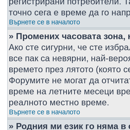
регистрирани потребители. Та
точно сега е време да го нап
Върнете се в началото
» Промених часовата зона, 
Ако сте сигурни, че сте избр
все пак са невярни, най-вер
времето през лятото (която с
Форумите не могат да отчитат
време на летните месеци вре
реалното местно време.
Върнете се в началото
» Родния ми език го няма в