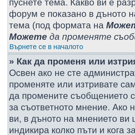
пуснете тема. Какво ви е ра
форум е показано в дъното 
тема (под формата на
Може
Можете
да променяте съо
Върнете се в началото
» Как да променя или изтр
Освен ако не сте администра
променяте или изтривате са
да промените съобщението с
за съответното мнение. Ако 
ви, в дъното на мнението ви 
индикира колко пъти и кога 