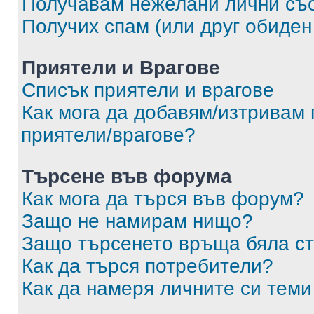
Получавам нежелани лични съ
Получих спам (или друг обиден
Приятели и Врагове
Списък приятели и врагове
Как мога да добавям/изтривам 
приятели/врагове?
Търсене във форума
Как мога да търся във форум?
Защо не намирам нищо?
Защо търсенето връща бяла ст
Как да търся потребители?
Как да намеря личните си теми