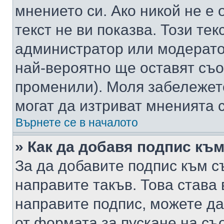
мнението си. Ако никой не е 
текст не ви показва. Този тек
администратор или модерато
най-вероятно ще оставят съ
променили). Моля забележет
могат да изтриват мненията с
Върнете се в началото
» Как да добавя подпис къ
За да добавите подпис към с
направите такъв. Това става
направите подпис, можете д
от формата за пускане на съ