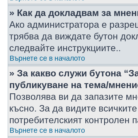
» Как да докладвам за мне
Ако администратора е разре
трябва да виждате бутон док
следвайте инструкциите..
Върнете се в началото
» За какво служи бутона “З
публикуване на тема/мнени
Позволява ви да запазите мне
късно. За да видите всичките
потребителският контролен п
Върнете се в началото