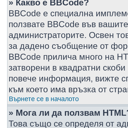
» Какво е BBCode?
BBCode е специална имплем
ползвате BBCode във вашите
администраторите. Освен то
за дадено съобщение от фор
BBCode прилича много на HTM
затворени в квадратни скоби (е
повече информация, вижте с
към което има връзка от стра
Върнете се в началото
» Мога ли да ползвам HTML
Това също се определя от ад