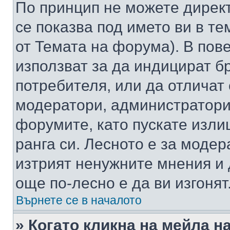
По принцип не можете директ
се показва под името ви в те
от Темата на форума). В пов
използват за да индицират б
потребителя, или да отличат
модератори, администратори 
форумите, като пускате изли
ранга си. Лесното е за моде
изтрият ненужните мнения и 
още по-лесно е да ви изгонят
Върнете се в началото
» Когато кликна на мейла н