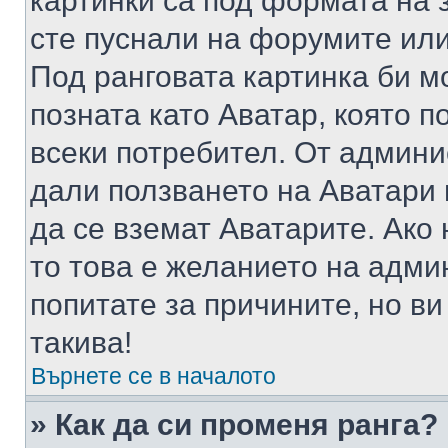
картинки са под формата на 
сте пуснали на форумите или
Под ранговата картинка би мо
позната като Аватар, която п
всеки потребител. От админ
дали ползването на Аватари щ
да се вземат Аватарите. Ако
то това е желанието на адми
попитате за причините, но в
такива!
Върнете се в началото
» Как да си променя ранга?