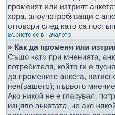
променят или изтрият анкета
хора, злоупотребяващи с ан
отговори след като са постъп
Върнете се в началото
» Как да променя или изтри
Също като при мненията, анк
потребителя, който ги е пусн
да промените анкета, натисн
нея(вашето); първото мнение
Ако никой не е гласувал, по
изцяло анкетата, но ако няко