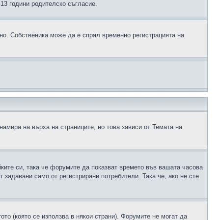
д 13 години родителско съгласие.
ено. Собственика може да е спрял временно регистрацията на
намира на върха на страниците, но това зависи от Темата на
йките си, така че форумите да показват времето във вашата часова
 задавани само от регистрирани потребители. Така че, ако не сте
ото (която се използва в някои страни). Форумите не могат да