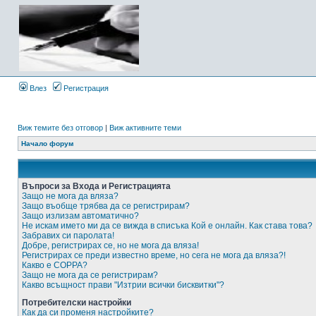
Влез
Регистрация
Виж темите без отговор
|
Виж активните теми
Начало форум
Въпроси за Входа и Регистрацията
Защо не мога да вляза?
Защо въобще трябва да се регистрирам?
Защо излизам автоматично?
Не искам името ми да се вижда в списъка Кой е онлайн. Как става това?
Забравих си паролата!
Добре, регистрирах се, но не мога да вляза!
Регистрирах се преди известно време, но сега не мога да вляза?!
Какво е COPPA?
Защо не мога да се регистрирам?
Какво всъщност прави "Изтрии всички бисквитки"?
Потребителски настройки
Как да си променя настройките?