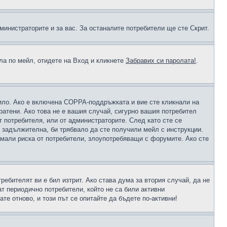
министраторите и за вас. За останалите потребители ще сте Скрит.
ола по мейл, отидете на Вход и кликнете
Забравих си паролата!
.
чило. Ако е включена COPPA-поддръжката и вие сте кликнали на
пратени. Ако това не е вашия случай, сигурно вашия потребител
т потребителя, или от администраторите. След като сте се
е задължителна, би трябвало да сте получили мейл с инструкции.
намали риска от потребители, злоупотребяващи с форумите. Ако сте
ребителят ви е бил изтрит. Ако става дума за втория случай, да не
т периодично потребители, който не са били активни
е отново, и този път се опитайте да бъдете по-активни!