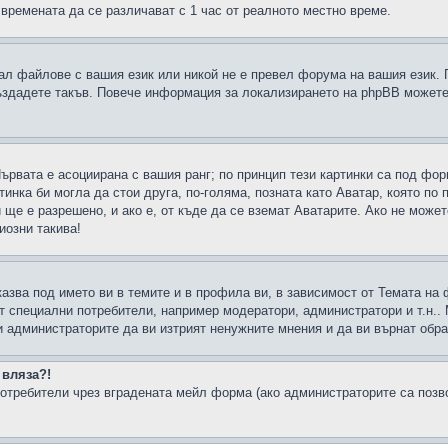
 времената да се различават с 1 час от реалното местно време.
рал файлове с вашия език или никой не е превел форума на вашия език.
създадете такъв. Повече информация за локализирането на phpBB можете
Първата е асоциирана с вашия ранг; по принцип тези картинки са под фо
инка би могла да стои друга, по-голяма, позната като Аватар, която по 
е е разрешено, и ако е, от къде да се вземат Аватарите. Ако не может
иозни такива!
казва под името ви в темите и в профила ви, в зависимост от Темата на
ат специални потребители, например модератори, администратори и т.н..
и администраторите да ви изтрият ненужните мнения и да ви върнат обрат
 вляза?!
отребители чрез вградената мейл форма (ако администраторите са позвол