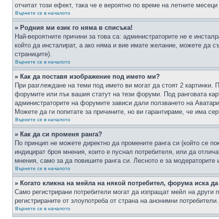
отчитат този ефект, така че е вероятно по време на летните месеци
Върнете се в началото
» Родния ми език го няма в списъка!
Най-вероятните причини за това са: администраторите не е инстал
който да инсталират, а ако няма и вие имате желание, можете да 
страниците).
Върнете се в началото
» Как да поставя изображение под името ми?
При разглеждане на теми под името ви могат да стоят 2 картинки. 
форумите или пък вашия статут на тези форуми. Под ранговата карт
администраторите на форумите зависи дали ползването на Аватари щ
Можете да ги попитате за причините, но ви гарантираме, че има сер
Върнете се в началото
» Как да си променя ранга?
По принцип не можете директно да промените ранга си (който се по
индицират броя мнения, които е пуснал потребителя, или да отлич
мнения, само за да повишите ранга си. Лесното е за модераторите 
Върнете се в началото
» Когато кликна на мейла на някой потребител, форума иска да
Само регистрирани потребители могат да изпращат мейл на други п
регистрираните от злоупотреба от страна на анонимни потребители.
Върнете се в началото