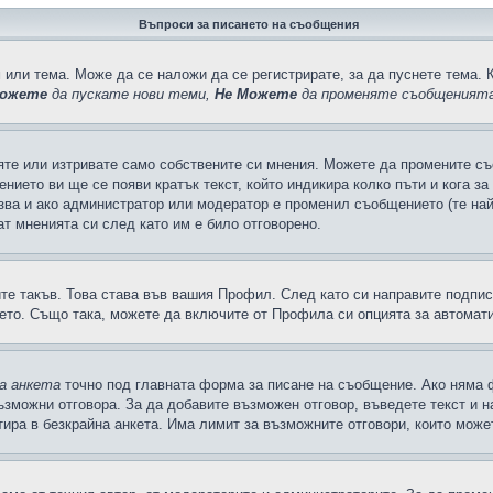
Въпроси за писането на съобщения
 или тема. Може да се наложи да се регистрирате, за да пуснете тема. 
ожете
да пускате нови теми,
Не Можете
да променяте съобщенията
яте или изтривате само собствените си мнения. Можете да промените съ
ението ви ще се появи кратък текст, който индикира колко пъти и кога з
казва и ако администратор или модератор е променил съобщението (те на
т мненията си след като им е било отговорено.
ите такъв. Това става във вашия Профил. След като си направите подпи
ето. Също така, можете да включите от Профила си опцията за автомат
а анкета
точно под главната форма за писане на съобщение. Ако няма ф
ъзможни отговора. За да добавите възможен отговор, въведете текст и 
лтира в безкрайна анкета. Има лимит за възможните отговори, които може