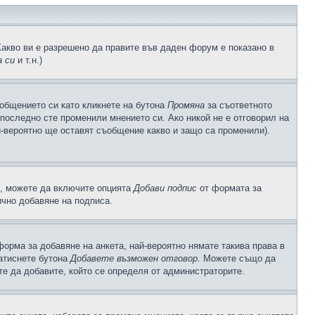
Какво ви е разрешено да правите във даден форум е показано в
 си
и т.н.)
общението си като кликнете на бутона
Промяна
за съответното
а последно сте променили мнението си. Ако никой не е отговорил на
й-вероятно ще оставят съобщение какво и защо са променили).
с, можете да включите опцията
Добави подпис
от формата за
ично добавяне на подписа.
орма за добавяне на анкета, най-вероятно нямате такива права в
натиснете бутона
Добавете възможен отговор
. Можете също да
те да добавите, който се определя от администраторите.