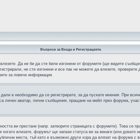
?
Въпроси за Входа и Регистрацията
 влезете. Да не би да сте били изгонени от форумите (ще видите съобщен
егистрирали, не сте изгонени и все пак не можете да влезете, проверете
рите за повече информация.
дали е необходимо да се регистрирате, за да пускате мнения. При всич
 са личен аватар, лични съобщения, пращане на мейл през форума, участ
ността ви престане (напр. затворите страницата с форумите). Това се пр
е
когато влизате, форумът ще запази статуса ви за винаги (или докато н
публични места, тъй като е възможно други хора да влязат на форума с 