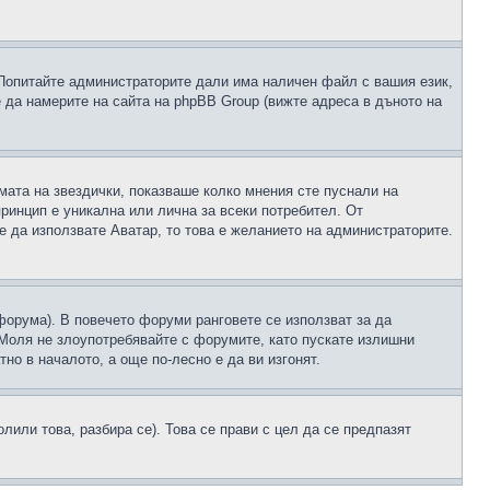
 Попитайте администраторите дали има наличен файл с вашия език,
 да намерите на сайта на phpBB Group (вижте адреса в дъното на
рмата на звездички, показваше колко мнения сте пуснали на
принцип е уникална или лична за всеки потребител. От
е да използвате Аватар, то това е желанието на администраторите.
 форума). В повечето форуми ранговете се използват за да
 Моля не злоупотребявайте с форумите, като пускате излишни
но в началото, а още по-лесно е да ви изгонят.
или това, разбира се). Това се прави с цел да се предпазят