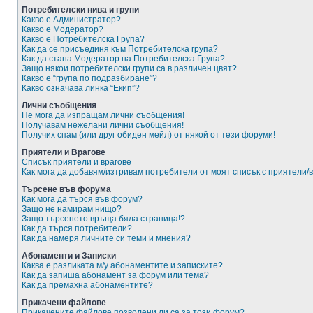
Потребителски нива и групи
Какво е Администратор?
Какво е Модератор?
Какво е Потребителска Група?
Как да се присъединя към Потребителска група?
Как да стана Модератор на Потребителска Група?
Защо някои потребителски групи са в различен цвят?
Какво е “група по подразбиране”?
Какво означава линка “Екип”?
Лични съобщения
Не мога да изпращам лични съобщения!
Получавам нежелани лични съобщения!
Получих спам (или друг обиден мейл) от някой от тези форуми!
Приятели и Врагове
Списък приятели и врагове
Как мога да добавям/изтривам потребители от моят списък с приятели/
Търсене във форума
Как мога да търся във форум?
Защо не намирам нищо?
Защо търсенето връща бяла страница!?
Как да търся потребители?
Как да намеря личните си теми и мнения?
Абонаменти и Записки
Каква е разликата м/у абонаментите и записките?
Как да запиша абонамент за форум или тема?
Как да премахна абонаментите?
Прикачени файлове
Прикачените файлове позволени ли са за този форум?