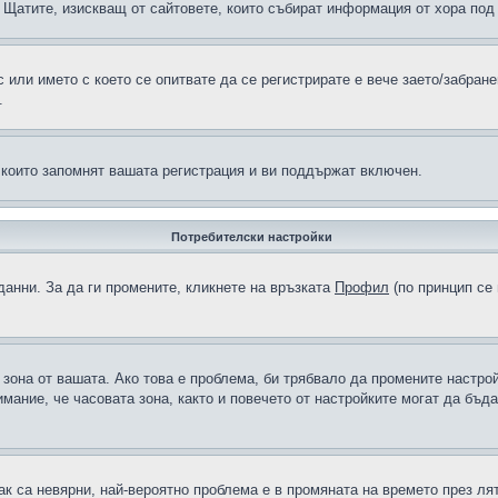
н в Щатите, изискващ от сайтовете, които събират информация от хора по
или името с което се опитвате да се регистрирате е вече заето/забран
.
 които запомнят вашата регистрация и ви поддържат включен.
Потребителски настройки
данни. За да ги промените, кликнете на връзката
Профил
(по принцип се 
а зона от вашата. Ако това е проблема, би трябвало да промените настро
ание, че часовата зона, както и повечето от настройките могат да бъдат
ак са невярни, най-вероятно проблема е в промяната на времето през лят