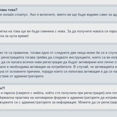
тава това?
ия онлайн статус
. Ако я включите, името ви ще бъде видимо само за ад
метка на това ще ви бъде сменена с нова. За да получите новата си пар
ла за нула време!
ко те са правилни, тогава едно от следните две неща може би се е слу
 регистрацията тогава трябва да следвате инструкциите, които са ви из
е да се налага всички нови регистрации да бъдат активирани или лично о
али е необходима активация на потребителя. В случай, че активацията 
дна от основните причини, поради които се използва активация е да се 
йствие от администраторите.
а?!
и парола (сверете с мейла, който сте получили при регистрация) или пот
ормална практика на натоварени форуми е администраторите да изтрива
вържете се с администраторите за информация. Можете да се регистрират