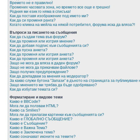
Времето не е правилно!
Промених часовата зона, но времето все още е грешно!
Родния ми език го няма в списъка!
Как да поставя изображение под името ми?
Как да си променя ранга?
Когато кликна на мейла на някой потребител, форума иска да вляза?!
Въпроси за писането на съобщения
Как да създам тема във форум?
Как да променя или изтрия мнение?
Как да добавя подпис към съобщенията си?
Как да пусна анкета?
Как да променя или изтрия анкета?
Как да променя или изтрия анкета?
Защо не мога да вляза в даден форум?
Защо не мога да прикачвам файлове?
Защо получих предупреждение?
Как да докладвам за мнения на модератор?
За какво служи бутона “Запази” в дъното на страницата за публикуване
Защо мнението ми трябва да бъде одобрявано?
Как да избутам темата си?
Форматиране и видове теми
Какво е BBCode?
Мога ли да ползвам HTML?
Какво са Smilies?
Мога ли да прилагам картинки към съобщенията си?
Какво е ГЛОБАЛНО СЪОБЩЕНИЕ?
Какво е Съобщение?
Какво е Важна Тема?
Какво е Заключена тема?
Какво означават иконите на темите?