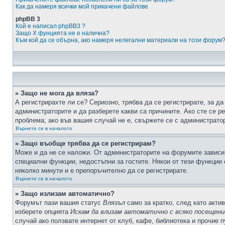
Как да намеря всички мой прикачени файлове
phpBB 3
Кой е написал phpBB3 ?
Защо X фунцията не е налична?
Към кой да се обърна, ако намеря нелегални материали на този форум
» Защо не мога да вляза?
А регистрирахте ли се? Сериозно, трябва да се регистрирате, за да
администраторите и да разберете какви са причините. Ако сте се р
проблема; ако във вашия случай не е, свържете се с администрато
Върнете се в началото
» Защо въобще трябва да се регистрирам?
Може и да не се наложи. От администраторите на форумите зависи 
специални функции, недостъпни за гостите. Някои от тези функции
няколко минути и е препоръчително да се регистрирате.
Върнете се в началото
» Защо излизам автоматично?
Форумът пази вашия статус
Влязъл
само за кратко, след като актив
изберете опцията
Искам да влизам автоматично с всяко посещени
случай ако ползвате интернет от клуб, кафе, библиотека и прочие 