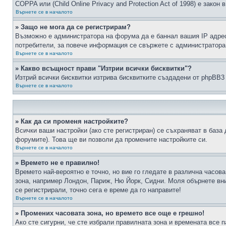
COPPA или (Child Online Privacy and Protection Act of 1998) е зако
Върнете се в началото
» Защо не мога да се регистрирам?
Възможно е администратора на форума да е баннал вашия IP адрес 
потребители, за повече информация се свържете с администратора
Върнете се в началото
» Какво всъщност прави "Изтрии всички бисквитки"?
Изтрий всички бисквитки изтрива бисквитките създадени от phpBB3
Върнете се в началото
» Как да си променя настройките?
Всички ваши настройки (ако сте регистриран) се съхраняват в база 
форумите). Това ще ви позволи да промените настройките си.
Върнете се в началото
» Времето не е правилно!
Времето най-вероятно е точно, но вие го гледате в различна часов
зона, например Лондон, Париж, Ню Йорк, Сидни. Моля обърнете вним
се регистрирали, точно сега е време да го направите!
Върнете се в началото
» Промених часовата зона, но времето все още е грешно!
Ако сте сигурни, че сте избрали правилната зона и времената все п