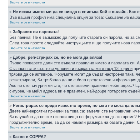
Върнете се в началото
» Не искам името ми да се вижда в списъка Кой е онлайн. Как с
Във вашия профил има специална опция за това:
Скриване на ваш
Върнете се в началото
» Забравих си паролата!
Без паника! Не е възможно да получите старата си парола, но за с
След това просто следвайте инструкциите и ще получите нова паро
Върнете се в началото
» Добре, регистрирах се, но не мога да вляза!
Първо проверете дали сте въвели правилно името и паролата си. А
Съгласен съм със тези условия и възрастта ми е
под
13 години
при
трябва да се активира. Форумите могат да бъдат настроени така, ч
регистрирали, би трябвало да ви е била представена информация д
Ако не сте, сигурни ли сте, че сте въвели правилен мейл адрес? Е
сигурен, че мейл адреса ви е правилен, най-добре потърсете съде
Върнете се в началото
» Регистрирах се преди известно време, но сега не мога да вляз
Двете най-вероятни причини за това са: въвели сте неправилни име 
би случайно да не сте писали нищо по форумите за дълго време? Н
продължително време, за да се намали размера на базата данни. С
Върнете се в началото
» Какво е COPPA?