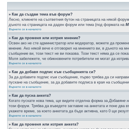
» Как да създам тема във форум?
Лесно, кликнете на съответния бутон на страницата на някой форум
дъното на страницата на даден форум или тема (под формата на
М
Върнете се в началото
» Как да променя или изтрия мнение?
Освен ако не сте администратор или модератор, можете да промен
мнение. Ако някой вече е отговорил на мнението ви, в дъното на мн
съобщение ви, този текст не ви показва. Този текст няма да се по
Моля забележете, че обикновените потребители не могат да изтрива
Върнете се в началото
» Как да добавя подпис към съобщенията си?
За да добавите подпис към съобщение, първо трябва да си направ
пускане на съобщение, за да добавите подписа в края на съобщени
Върнете се в началото
» Как да пусна анкета?
Когато пускате нова тема, ще видите отделна форма за
Добавяне н
този форум. Трябва да въведете заглавие на анкетата и поне два в
укажете време, за което анкетата да бъде активна, като 0 ще резу
Върнете се в началото
» Как да променя или изтрия анкета?