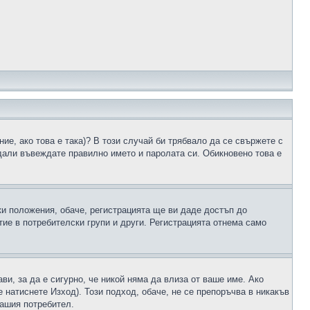
ие, ако това е така)? В този случай би трябвало да се свържете с
 дали въвеждате правилно името и паролата си. Обикновено това е
ки положения, обаче, регистрацията ще ви даде достъп до
ие в потребителски групи и други. Регистрацията отнема само
ави, за да е сигурно, че никой няма да влиза от ваше име. Ако
е натиснете Изход). Този подход, обаче, не се препоръчва в никакъв
вашия потребител.