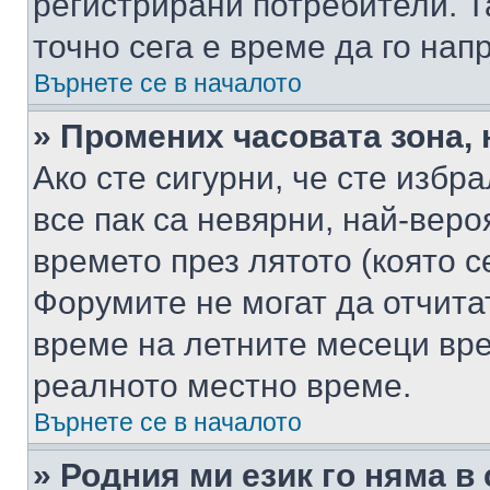
регистрирани потребители. Та
точно сега е време да го нап
Върнете се в началото
» Промених часовата зона, 
Ако сте сигурни, че сте избр
все пак са невярни, най-вер
времето през лятото (която с
Форумите не могат да отчитат
време на летните месеци вре
реалното местно време.
Върнете се в началото
» Родния ми език го няма в