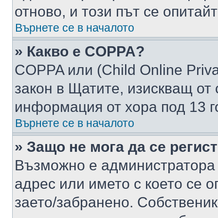
отново, и този път се опитай
Върнете се в началото
» Какво е COPPA?
COPPA или (Child Online Privac
закон в Щатите, изискващ от 
информация от хора под 13 г
Върнете се в началото
» Защо не мога да се регис
Възможно е администратора 
адрес или името с което се о
заето/забранено. Собствени