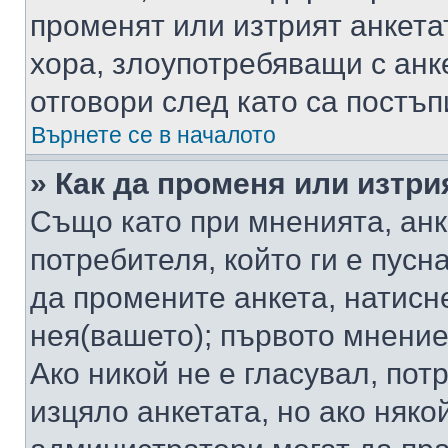
променят или изтрият анкета
хора, злоупотребяващи с ан
отговори след като са постъп
Върнете се в началото
» Как да променя или изтри
Също като при мненията, анк
потребителя, който ги е пусн
да промените анкета, натисн
нея(вашето); първото мнение
Ако никой не е гласувал, по
изцяло анкетата, но ако няко