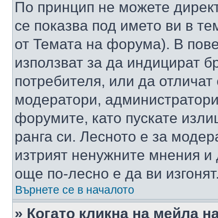
По принцип не можете директ
се показва под името ви в те
от Темата на форума). В пов
използват за да индицират б
потребителя, или да отличат
модератори, администратори 
форумите, като пускате изли
ранга си. Лесното е за моде
изтрият ненужните мнения и 
още по-лесно е да ви изгонят
Върнете се в началото
» Когато кликна на мейла н