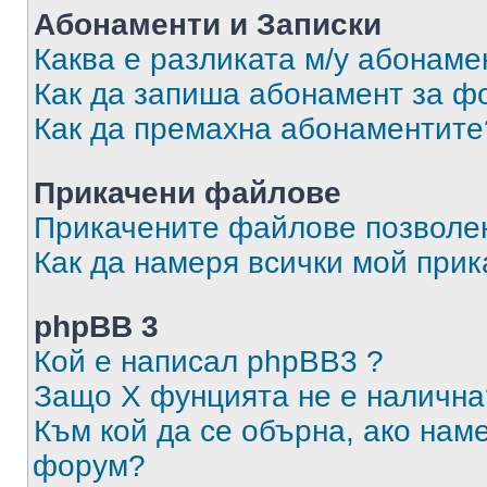
Абонаменти и Записки
Каква е разликата м/у абонаме
Как да запиша абонамент за ф
Как да премахна абонаментите
Прикачени файлове
Прикачените файлове позволен
Как да намеря всички мой при
phpBB 3
Кой е написал phpBB3 ?
Защо X фунцията не е налична
Към кой да се обърна, ако нам
форум?