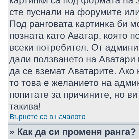
картинки са под формата на 
сте пуснали на форумите или
Под ранговата картинка би мо
позната като Аватар, която п
всеки потребител. От админ
дали ползването на Аватари щ
да се вземат Аватарите. Ако
то това е желанието на адми
попитате за причините, но в
такива!
Върнете се в началото
» Как да си променя ранга?