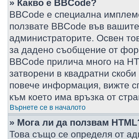
» Какво е BBCode?
BBCode е специална имплем
ползвате BBCode във вашите
администраторите. Освен то
за дадено съобщение от фор
BBCode прилича много на HTM
затворени в квадратни скоби (е
повече информация, вижте с
към което има връзка от стра
Върнете се в началото
» Мога ли да ползвам HTML
Това също се определя от ад