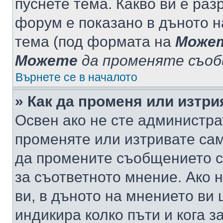
пуснете тема. Какво ви е ра
форум е показано в дъното 
тема (под формата на
Може
Можете
да променяте съо
Върнете се в началото
» Как да променя или изтр
Освен ако не сте администра
променяте или изтривате са
да промените съобщението с
за съответното мнение. Ако 
ви, в дъното на мнението ви 
индикира колко пъти и кога 