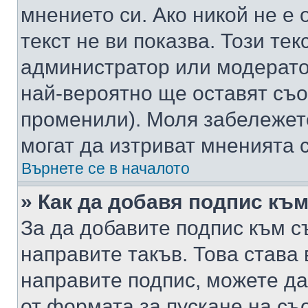
мнението си. Ако никой не е 
текст не ви показва. Този тек
администратор или модерато
най-вероятно ще оставят съ
променили). Моля забележет
могат да изтриват мненията с
Върнете се в началото
» Как да добавя подпис къ
За да добавите подпис към с
направите такъв. Това става
направите подпис, можете д
от формата за пускане на съ