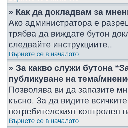
» Как да докладвам за мне
Ако администратора е разре
трябва да виждате бутон док
следвайте инструкциите..
Върнете се в началото
» За какво служи бутона “З
публикуване на тема/мнени
Позволява ви да запазите мне
късно. За да видите всичките
потребителският контролен п
Върнете се в началото