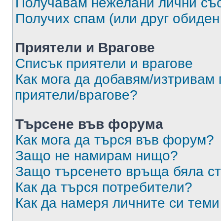
Получавам нежелани лични съ
Получих спам (или друг обиден
Приятели и Врагове
Списък приятели и врагове
Как мога да добавям/изтривам 
приятели/врагове?
Търсене във форума
Как мога да търся във форум?
Защо не намирам нищо?
Защо търсенето връща бяла ст
Как да търся потребители?
Как да намеря личните си теми