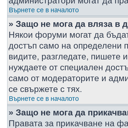
администратори могат да пр
Върнете се в началото
» Защо не мога да вляза в
Някои форуми могат да бъда
достъп само на определени п
видите, разгледате, пишете и
нуждаете от специален достъ
само от модераторите и адм
се свържете с тях.
Върнете се в началото
» Защо не мога да прикачв
Правата за прикачване на фа