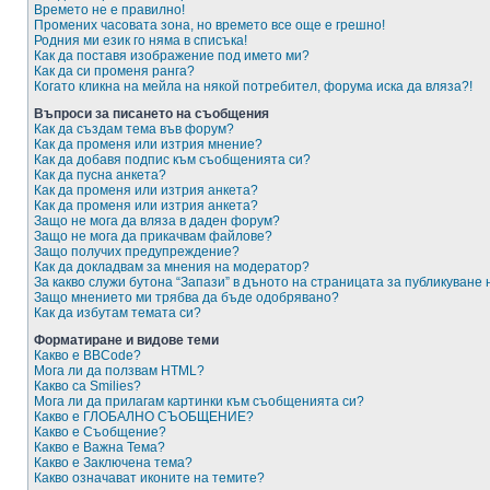
Времето не е правилно!
Промених часовата зона, но времето все още е грешно!
Родния ми език го няма в списъка!
Как да поставя изображение под името ми?
Как да си променя ранга?
Когато кликна на мейла на някой потребител, форума иска да вляза?!
Въпроси за писането на съобщения
Как да създам тема във форум?
Как да променя или изтрия мнение?
Как да добавя подпис към съобщенията си?
Как да пусна анкета?
Как да променя или изтрия анкета?
Как да променя или изтрия анкета?
Защо не мога да вляза в даден форум?
Защо не мога да прикачвам файлове?
Защо получих предупреждение?
Как да докладвам за мнения на модератор?
За какво служи бутона “Запази” в дъното на страницата за публикуване
Защо мнението ми трябва да бъде одобрявано?
Как да избутам темата си?
Форматиране и видове теми
Какво е BBCode?
Мога ли да ползвам HTML?
Какво са Smilies?
Мога ли да прилагам картинки към съобщенията си?
Какво е ГЛОБАЛНО СЪОБЩЕНИЕ?
Какво е Съобщение?
Какво е Важна Тема?
Какво е Заключена тема?
Какво означават иконите на темите?