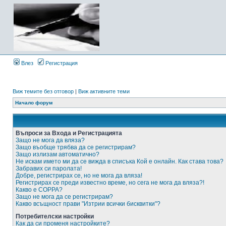
Влез
Регистрация
Виж темите без отговор
|
Виж активните теми
Начало форум
Въпроси за Входа и Регистрацията
Защо не мога да вляза?
Защо въобще трябва да се регистрирам?
Защо излизам автоматично?
Не искам името ми да се вижда в списъка Кой е онлайн. Как става това?
Забравих си паролата!
Добре, регистрирах се, но не мога да вляза!
Регистрирах се преди известно време, но сега не мога да вляза?!
Какво е COPPA?
Защо не мога да се регистрирам?
Какво всъщност прави "Изтрии всички бисквитки"?
Потребителски настройки
Как да си променя настройките?