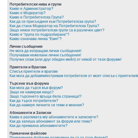
Потребителски нива и групи
Какво е Администратор?
Какво е Модератор?
Какво е Потребителска Група?
Как да се присъединя към Потребителска група?
Как да стана Модератор на Потребителска Група?
Защо някои потребителски групи са в различен цвят?
Какво е “група по подразбиране”?
Какво означава линка “Екип”?
Лични съобщения
Не мога да изпращам лични съобщения!
Получавам нежелани лични съобщения!
Получих спам (или друг обиден мейл) от някой от тези форуми!
Приятели и Врагове
Списък приятели и врагове
Как мога да добавям/изтривам потребители от моят списък с приятели/
Търсене във форума
Как мога да търся във форум?
Защо не намирам нищо?
Защо търсенето връща бяла страница!?
Как да търся потребители?
Как да намеря личните си теми и мнения?
Абонаменти и Записки
Каква е разликата м/у абонаментите и записките?
Как да запиша абонамент за форум или тема?
Как да премахна абонаментите?
Прикачени файлове
Прикачените файлове позволени ли са за този форум?