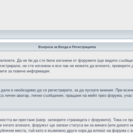
?
Въпроси за Входа и Регистрацията
 влезете. Да не би да сте били изгонени от форумите (ще видите съобщен
егистрирали, не сте изгонени и все пак не можете да влезете, проверете
рите за повече информация.
дали е необходимо да се регистрирате, за да пускате мнения. При всич
 са личен аватар, лични съобщения, пращане на мейл през форума, участ
ността ви престане (напр. затворите страницата с форумите). Това се пр
е
когато влизате, форумът ще запази статуса ви за винаги (или докато н
публични места, тъй като е възможно други хора да влязат на форума с 