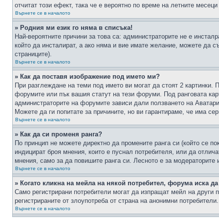
отчитат този ефект, така че е вероятно по време на летните месеци
Върнете се в началото
» Родния ми език го няма в списъка!
Най-вероятните причини за това са: администраторите не е инстал
който да инсталират, а ако няма и вие имате желание, можете да 
страниците).
Върнете се в началото
» Как да поставя изображение под името ми?
При разглеждане на теми под името ви могат да стоят 2 картинки. 
форумите или пък вашия статут на тези форуми. Под ранговата карт
администраторите на форумите зависи дали ползването на Аватари щ
Можете да ги попитате за причините, но ви гарантираме, че има сер
Върнете се в началото
» Как да си променя ранга?
По принцип не можете директно да промените ранга си (който се по
индицират броя мнения, които е пуснал потребителя, или да отлич
мнения, само за да повишите ранга си. Лесното е за модераторите 
Върнете се в началото
» Когато кликна на мейла на някой потребител, форума иска да
Само регистрирани потребители могат да изпращат мейл на други п
регистрираните от злоупотреба от страна на анонимни потребители.
Върнете се в началото