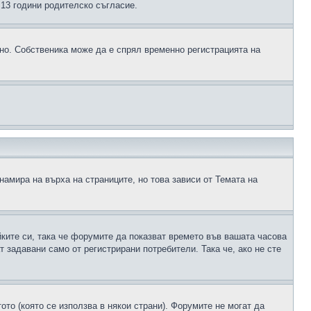
д 13 години родителско съгласие.
ено. Собственика може да е спрял временно регистрацията на
намира на върха на страниците, но това зависи от Темата на
йките си, така че форумите да показват времето във вашата часова
 задавани само от регистрирани потребители. Така че, ако не сте
ото (която се използва в някои страни). Форумите не могат да