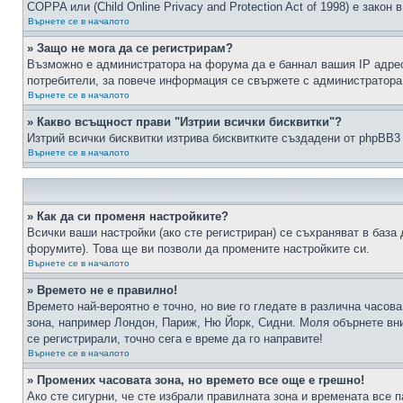
COPPA или (Child Online Privacy and Protection Act of 1998) е зако
Върнете се в началото
» Защо не мога да се регистрирам?
Възможно е администратора на форума да е баннал вашия IP адрес 
потребители, за повече информация се свържете с администратора
Върнете се в началото
» Какво всъщност прави "Изтрии всички бисквитки"?
Изтрий всички бисквитки изтрива бисквитките създадени от phpBB3
Върнете се в началото
» Как да си променя настройките?
Всички ваши настройки (ако сте регистриран) се съхраняват в база 
форумите). Това ще ви позволи да промените настройките си.
Върнете се в началото
» Времето не е правилно!
Времето най-вероятно е точно, но вие го гледате в различна часов
зона, например Лондон, Париж, Ню Йорк, Сидни. Моля обърнете вним
се регистрирали, точно сега е време да го направите!
Върнете се в началото
» Промених часовата зона, но времето все още е грешно!
Ако сте сигурни, че сте избрали правилната зона и времената все п