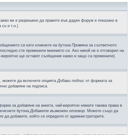
Какво ви е разрешено да правите във даден форум е показано в
 си
и т.н.)
общението си като кликнете на бутона
Промяна
за съответното
а последно сте променили мнението си. Ако никой не е отговорил на
й-вероятно ще оставят съобщение какво и защо са променили).
с, можете да включите опцията
Добави подпис
от формата за
ично добавяне на подписа.
орма за добавяне на анкета, най-вероятно нямате такива права в
натиснете бутона
Добавете възможен отговор
. Можете също да
те да добавите, който се определя от администраторите.