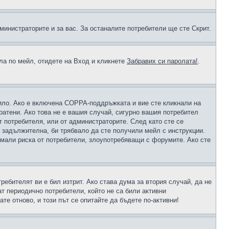
министраторите и за вас. За останалите потребители ще сте Скрит.
ола по мейл, отидете на Вход и кликнете
Забравих си паролата!
.
чило. Ако е включена COPPA-поддръжката и вие сте кликнали на
пратени. Ако това не е вашия случай, сигурно вашия потребител
т потребителя, или от администраторите. След като сте се
е задължителна, би трябвало да сте получили мейл с инструкции.
намали риска от потребители, злоупотребяващи с форумите. Ако сте
ребителят ви е бил изтрит. Ако става дума за втория случай, да не
т периодично потребители, който не са били активни
е отново, и този път се опитайте да бъдете по-активни!