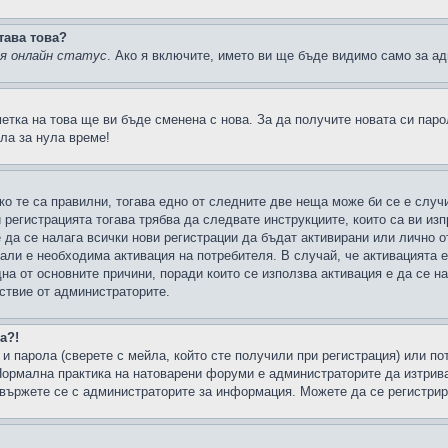
тава това?
ия онлайн статус
. Ако я включите, името ви ще бъде видимо само за ад
метка на това ще ви бъде сменена с нова. За да получите новата си пар
ла за нула време!
ко те са правилни, тогава едно от следните две неща може би се е слу
 регистрацията тогава трябва да следвате инструкциите, които са ви из
е да се налага всички нови регистрации да бъдат активирани или лично о
али е необходима активация на потребителя. В случай, че активацията 
дна от основните причини, поради които се използва активация е да се 
йствие от администраторите.
а?!
и парола (сверете с мейла, който сте получили при регистрация) или пот
ормална практика на натоварени форуми е администраторите да изтрива
вържете се с администраторите за информация. Можете да се регистрират