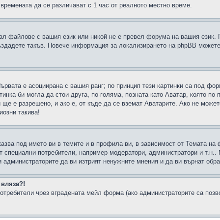
 времената да се различават с 1 час от реалното местно време.
рал файлове с вашия език или никой не е превел форума на вашия език.
създадете такъв. Повече информация за локализирането на phpBB можете
Първата е асоциирана с вашия ранг; по принцип тези картинки са под фо
инка би могла да стои друга, по-голяма, позната като Аватар, която по 
е е разрешено, и ако е, от къде да се вземат Аватарите. Ако не может
иозни такива!
казва под името ви в темите и в профила ви, в зависимост от Темата на
ат специални потребители, например модератори, администратори и т.н..
и администраторите да ви изтрият ненужните мнения и да ви върнат обрат
 вляза?!
отребители чрез вградената мейл форма (ако администраторите са позвол