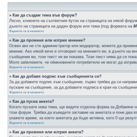
» Как да създам тема във форум?
Лесно, кликнете на съответния бутон на страницата на някой форум
дъното на страницата на даден форум или тема (под формата на
М
Върнете се в началото
» Как да променя или изтрия мнение?
Освен ако не сте администратор или модератор, можете да промен
мнение. Ако някой вече е отговорил на мнението ви, в дъното на мн
съобщение ви, този текст не ви показва. Този текст няма да се по
Моля забележете, че обикновените потребители не могат да изтрива
Върнете се в началото
» Как да добавя подпис към съобщенията си?
За да добавите подпис към съобщение, първо трябва да си направ
пускане на съобщение, за да добавите подписа в края на съобщени
Върнете се в началото
» Как да пусна анкета?
Когато пускате нова тема, ще видите отделна форма за
Добавяне н
този форум. Трябва да въведете заглавие на анкетата и поне два в
укажете време, за което анкетата да бъде активна, като 0 ще резу
Върнете се в началото
» Как да променя или изтрия анкета?