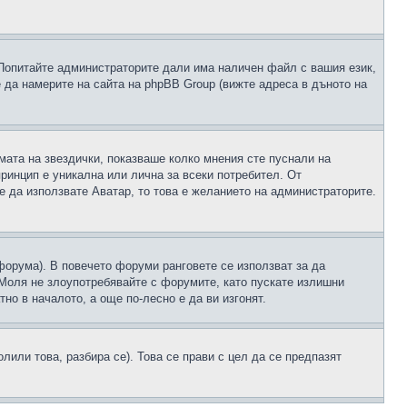
 Попитайте администраторите дали има наличен файл с вашия език,
 да намерите на сайта на phpBB Group (вижте адреса в дъното на
рмата на звездички, показваше колко мнения сте пуснали на
принцип е уникална или лична за всеки потребител. От
е да използвате Аватар, то това е желанието на администраторите.
 форума). В повечето форуми ранговете се използват за да
 Моля не злоупотребявайте с форумите, като пускате излишни
но в началото, а още по-лесно е да ви изгонят.
или това, разбира се). Това се прави с цел да се предпазят