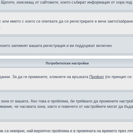
н в Щатите, изискващ от сайтовете, които събират информация от хора по
или името с което се опитвате да се регистрирате е вече заето/забран
.
 които запомнят вашата регистрация и ви поддържат включен.
Потребителски настройки
данни. За да ги промените, кликнете на връзката
Профил
(по принцип се 
а зона от вашата. Ако това е проблема, би трябвало да промените настро
ание, че часовата зона, както и повечето от настройките могат да бъдат
ак са невярни, най-вероятно проблема е в промяната на времето през лят