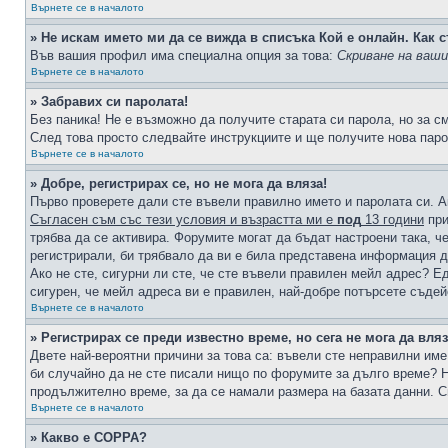
Върнете се в началото
» Не искам името ми да се вижда в списъка Кой е онлайн. Как с
Във вашия профил има специална опция за това:
Скриване на ваш
Върнете се в началото
» Забравих си паролата!
Без паника! Не е възможно да получите старата си парола, но за с
След това просто следвайте инструкциите и ще получите нова паро
Върнете се в началото
» Добре, регистрирах се, но не мога да вляза!
Първо проверете дали сте въвели правилно името и паролата си. А
Съгласен съм със тези условия и възрастта ми е
под
13 години
при
трябва да се активира. Форумите могат да бъдат настроени така, ч
регистрирали, би трябвало да ви е била представена информация д
Ако не сте, сигурни ли сте, че сте въвели правилен мейл адрес? Е
сигурен, че мейл адреса ви е правилен, най-добре потърсете съде
Върнете се в началото
» Регистрирах се преди известно време, но сега не мога да вляз
Двете най-вероятни причини за това са: въвели сте неправилни име 
би случайно да не сте писали нищо по форумите за дълго време? Н
продължително време, за да се намали размера на базата данни. С
Върнете се в началото
» Какво е COPPA?