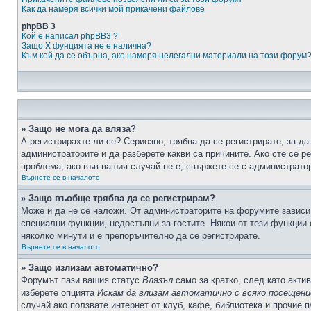
Как да намеря всички мой прикачени файлове
phpBB 3
Кой е написал phpBB3 ?
Защо X фунцията не е налична?
Към кой да се обърна, ако намеря нелегални материали на този форум
» Защо не мога да вляза?
А регистрирахте ли се? Сериозно, трябва да се регистрирате, за да
администраторите и да разберете какви са причините. Ако сте се р
проблема; ако във вашия случай не е, свържете се с администрато
Върнете се в началото
» Защо въобще трябва да се регистрирам?
Може и да не се наложи. От администраторите на форумите зависи 
специални функции, недостъпни за гостите. Някои от тези функции
няколко минути и е препоръчително да се регистрирате.
Върнете се в началото
» Защо излизам автоматично?
Форумът пази вашия статус
Влязъл
само за кратко, след като актив
изберете опцията
Искам да влизам автоматично с всяко посещени
случай ако ползвате интернет от клуб, кафе, библиотека и прочие 