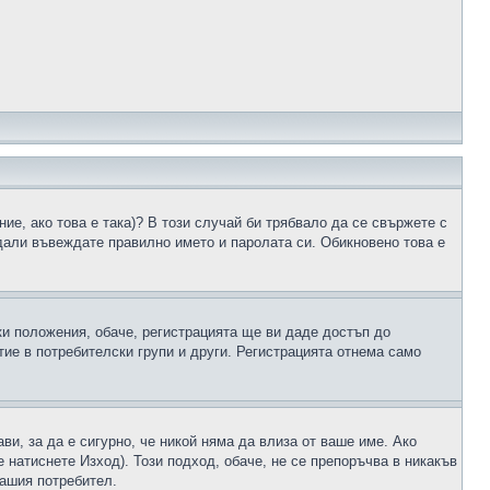
ие, ако това е така)? В този случай би трябвало да се свържете с
 дали въвеждате правилно името и паролата си. Обикновено това е
ки положения, обаче, регистрацията ще ви даде достъп до
ие в потребителски групи и други. Регистрацията отнема само
ави, за да е сигурно, че никой няма да влиза от ваше име. Ако
е натиснете Изход). Този подход, обаче, не се препоръчва в никакъв
вашия потребител.