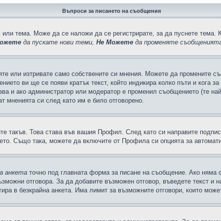
Въпроси за писането на съобщения
 или тема. Може да се наложи да се регистрирате, за да пуснете тема. 
ожете
да пускате нови теми,
Не Можете
да променяте съобщенията
яте или изтривате само собствените си мнения. Можете да промените съ
ението ви ще се появи кратък текст, който индикира колко пъти и кога з
казва и ако администратор или модератор е променил съобщението (те на
т мненията си след като им е било отговорено.
ите такъв. Това става във вашия Профил. След като си направите подпи
ето. Също така, можете да включите от Профила си опцията за автомат
а анкета
точно под главната форма за писане на съобщение. Ако няма ф
ъзможни отговора. За да добавите възможен отговор, въведете текст и 
лтира в безкрайна анкета. Има лимит за възможните отговори, които може