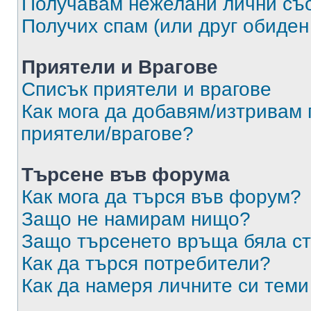
Получавам нежелани лични съ
Получих спам (или друг обиден
Приятели и Врагове
Списък приятели и врагове
Как мога да добавям/изтривам 
приятели/врагове?
Търсене във форума
Как мога да търся във форум?
Защо не намирам нищо?
Защо търсенето връща бяла ст
Как да търся потребители?
Как да намеря личните си теми