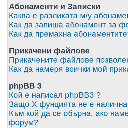
Абонаменти и Записки
Каква е разликата м/у абонаме
Как да запиша абонамент за ф
Как да премахна абонаментите
Прикачени файлове
Прикачените файлове позволен
Как да намеря всички мой при
phpBB 3
Кой е написал phpBB3 ?
Защо X фунцията не е налична
Към кой да се обърна, ако нам
форум?