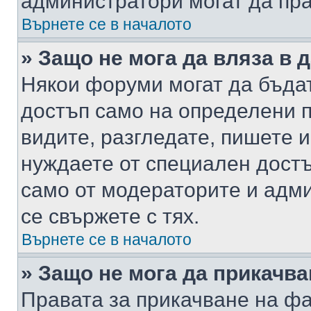
администратори могат да пр
Върнете се в началото
» Защо не мога да вляза в
Някои форуми могат да бъда
достъп само на определени п
видите, разгледате, пишете и
нуждаете от специален достъ
само от модераторите и адм
се свържете с тях.
Върнете се в началото
» Защо не мога да прикачв
Правата за прикачване на фа