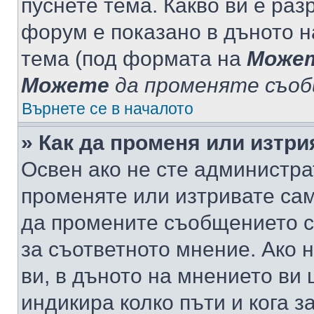
пуснете тема. Какво ви е ра
форум е показано в дъното 
тема (под формата на
Може
Можете
да променяте съо
Върнете се в началото
» Как да променя или изтр
Освен ако не сте администра
променяте или изтривате са
да промените съобщението с
за съответното мнение. Ако 
ви, в дъното на мнението ви 
индикира колко пъти и кога 