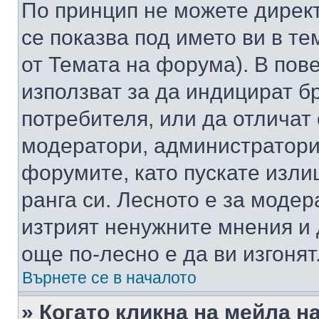
По принцип не можете директ
се показва под името ви в те
от Темата на форума). В пов
използват за да индицират б
потребителя, или да отличат
модератори, администратори 
форумите, като пускате изли
ранга си. Лесното е за моде
изтрият ненужните мнения и 
още по-лесно е да ви изгонят
Върнете се в началото
» Когато кликна на мейла н