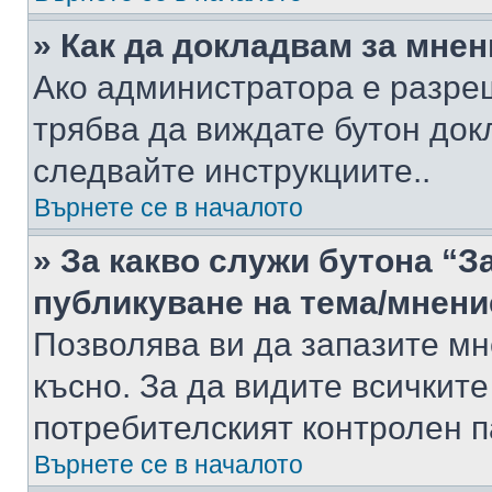
» Как да докладвам за мне
Ако администратора е разре
трябва да виждате бутон док
следвайте инструкциите..
Върнете се в началото
» За какво служи бутона “З
публикуване на тема/мнени
Позволява ви да запазите мне
късно. За да видите всичките
потребителският контролен п
Върнете се в началото