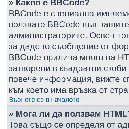
» Какво е BBCode?
BBCode е специална имплем
ползвате BBCode във вашите
администраторите. Освен то
за дадено съобщение от фор
BBCode прилича много на HTM
затворени в квадратни скоби (е
повече информация, вижте с
към което има връзка от стра
Върнете се в началото
» Мога ли да ползвам HTML
Това също се определя от ад