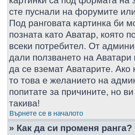
картинки са под формата на 
сте пуснали на форумите или
Под ранговата картинка би мо
позната като Аватар, която п
всеки потребител. От админ
дали ползването на Аватари щ
да се вземат Аватарите. Ако
то това е желанието на адми
попитате за причините, но в
такива!
Върнете се в началото
» Как да си променя ранга?