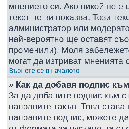
мнението си. Ако никой не е 
текст не ви показва. Този тек
администратор или модерато
най-вероятно ще оставят съ
променили). Моля забележет
могат да изтриват мненията с
Върнете се в началото
» Как да добавя подпис къ
За да добавите подпис към с
направите такъв. Това става
направите подпис, можете д
от формата за пускане на съ