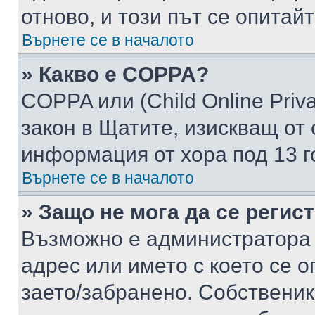
отново, и този път се опитай
Върнете се в началото
» Какво е COPPA?
COPPA или (Child Online Privac
закон в Щатите, изискващ от 
информация от хора под 13 г
Върнете се в началото
» Защо не мога да се регис
Възможно е администратора 
адрес или името с което се о
заето/забранено. Собствени