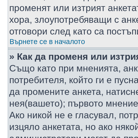
променят или изтрият анкета
хора, злоупотребяващи с ан
отговори след като са постъп
Върнете се в началото
» Как да променя или изтри
Също като при мненията, анк
потребителя, който ги е пусн
да промените анкета, натисн
нея(вашето); първото мнение
Ако никой не е гласувал, по
изцяло анкетата, но ако няко