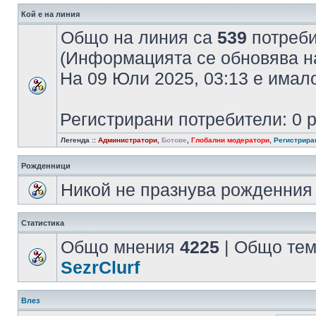
Кой е на линия
Общо на линия са
539
потребит
(Информацията се обновява на
На 09 Юли 2025, 03:13 е има
Регистрирани потребители: 0 
Легенда ::
Администратори
,
Ботове
,
Глобални модератори
,
Регистрира
Рожденници
Никой не празнува рожденния 
Статистика
Общо мнения
4225
| Общо те
SezrClurf
Влез