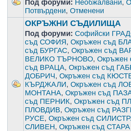
Под форуми:
Необжалвани
,
О
Потвърдени
,
Отменени
ОКРЪЖНИ СЪДИЛИЩА
Под форуми:
Софийски ГРА
съд СОФИЯ
,
Окръжен съд Б
съд БУРГАС
,
Окръжен съд В
ВЕЛИКО ТЪРНОВО
,
Окръжен
съд ВРАЦА
,
Окръжен съд ГА
ДОБРИЧ
,
Окръжен съд КЮСТ
КЪРДЖАЛИ
,
Окръжен съд ЛО
МОНТАНА
,
Окръжен съд ПА
съд ПЕРНИК
,
Окръжен съд П
ПЛОВДИВ
,
Окръжен съд РАЗ
РУСЕ
,
Окръжен съд СИЛИСТ
СЛИВЕН
,
Окръжен съд СТАРА