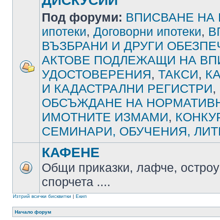
ДИСКУСИИ
Под форуми:
ВПИСВАНЕ НА
ипотеки
,
Договорни ипотеки
,
В
ВЪЗБРАНИ И ДРУГИ ОБЕЗП
АКТОВЕ ПОДЛЕЖАЩИ НА ВП
УДОСТОВЕРЕНИЯ
,
ТАКСИ
,
К
И КАДАСТРАЛНИ РЕГИСТРИ
,
ОБСЪЖДАНЕ НА НОРМАТИВН
ИМОТНИТЕ ИЗМАМИ
,
КОНКУ
СЕМИНАРИ, ОБУЧЕНИЯ, ЛИТ
КАФЕНЕ
Общи приказки, лафче, остроу
спорчета ....
Изтрий всички бисквитки
|
Екип
Начало форум