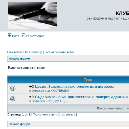
КЛУ
Този форум е част от наш
Влез
Регистрация
Виж темите без отговор
|
Виж активните теми
Начало форум
Виж активните теми
Теми
Цесия . Заверка на приложения към договора
в
Окръжен съд КЮСТЕНДИЛ
Съдебно решение, комплектоване, заверка и данъчна
в
Софийски ГРАДСКИ СЪД
Покажи мненията от м
Страница
1
от
1
[ Търсенето върна 2 резултата ]
Начало форум