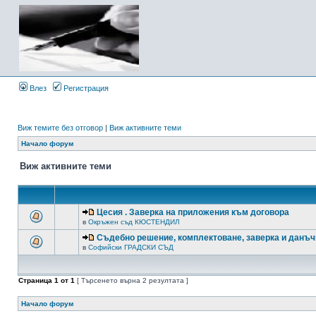
Влез
Регистрация
Виж темите без отговор
|
Виж активните теми
Начало форум
Виж активните теми
Цесия . Заверка на приложения към договора
в
Окръжен съд КЮСТЕНДИЛ
Съдебно решение, комплектоване, заверка и данъч
в
Софийски ГРАДСКИ СЪД
Страница
1
от
1
[ Търсенето върна 2 резултата ]
Начало форум