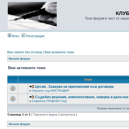
КЛУ
Този форум е част от наш
Влез
Регистрация
Виж темите без отговор
|
Виж активните теми
Начало форум
Виж активните теми
Теми
Цесия . Заверка на приложения към договора
в
Окръжен съд КЮСТЕНДИЛ
Съдебно решение, комплектоване, заверка и данъчна
в
Софийски ГРАДСКИ СЪД
Покажи мненията от м
Страница
1
от
1
[ Търсенето върна 2 резултата ]
Начало форум