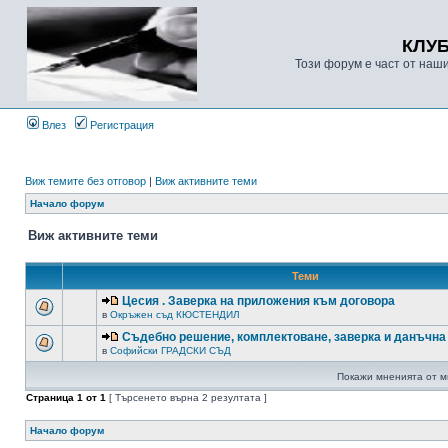
КЛУ
Този форум е част от наш
Влез
Регистрация
Виж темите без отговор
|
Виж активните теми
Начало форум
Виж активните теми
Теми
Цесия . Заверка на приложения към договора
в
Окръжен съд КЮСТЕНДИЛ
Съдебно решение, комплектоване, заверка и данъчна
в
Софийски ГРАДСКИ СЪД
Покажи мненията от м
Страница
1
от
1
[ Търсенето върна 2 резултата ]
Начало форум