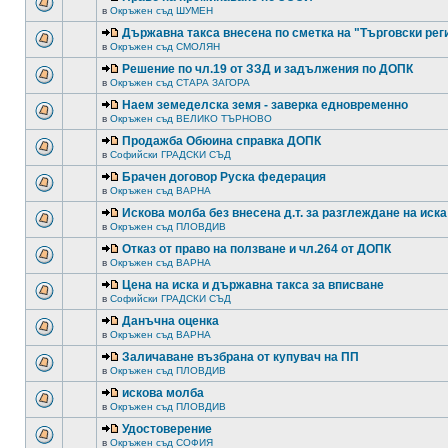
в
Окръжен съд ШУМЕН
Държавна такса внесена по сметка на "Търговски рег
в
Окръжен съд СМОЛЯН
Решение по чл.19 от ЗЗД и задължения по ДОПК
в
Окръжен съд СТАРА ЗАГОРА
Наем земеделска земя - заверка едновременно
в
Окръжен съд ВЕЛИКО ТЪРНОВО
Продажба Обюина справка ДОПК
в
Софийски ГРАДСКИ СЪД
Брачен договор Руска федерация
в
Окръжен съд ВАРНА
Искова молба без внесена д.т. за разглеждане на иска
в
Окръжен съд ПЛОВДИВ
Отказ от право на ползване и чл.264 от ДОПК
в
Окръжен съд ВАРНА
Цена на иска и държавна такса за вписване
в
Софийски ГРАДСКИ СЪД
Данъчна оценка
в
Окръжен съд ВАРНА
Заличаване възбрана от купувач на ПП
в
Окръжен съд ПЛОВДИВ
искова молба
в
Окръжен съд ПЛОВДИВ
Удостоверение
в
Окръжен съд СОФИЯ