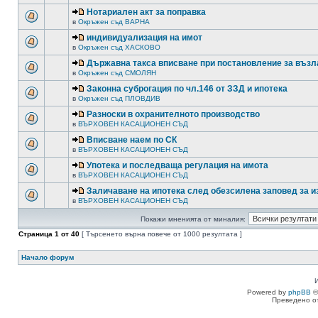
Нотариален акт за поправка
в
Окръжен съд ВАРНА
индивидуализация на имот
в
Окръжен съд ХАСКОВО
Държавна такса вписване при постановление за възл
в
Окръжен съд СМОЛЯН
Законна суброгация по чл.146 от ЗЗД и ипотека
в
Окръжен съд ПЛОВДИВ
Разноски в охранителното производство
в
ВЪРХОВЕН КАСАЦИОНЕН СЪД
Вписване наем по СК
в
ВЪРХОВЕН КАСАЦИОНЕН СЪД
Употека и последваща регулация на имота
в
ВЪРХОВЕН КАСАЦИОНЕН СЪД
Заличаване на ипотека след обезсилена заповед за 
в
ВЪРХОВЕН КАСАЦИОНЕН СЪД
Покажи мненията от миналия:
Страница
1
от
40
[ Търсенето върна повече от 1000 резултата ]
Начало форум
Powered by
phpBB
©
Преведено о