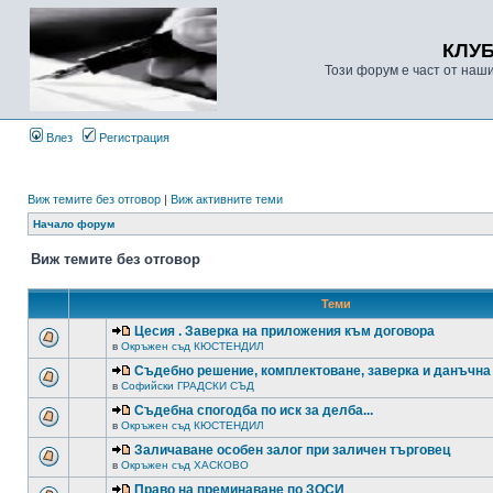
КЛУ
Този форум е част от наш
Влез
Регистрация
Виж темите без отговор
|
Виж активните теми
Начало форум
Виж темите без отговор
Теми
Цесия . Заверка на приложения към договора
в
Окръжен съд КЮСТЕНДИЛ
Съдебно решение, комплектоване, заверка и данъчна
в
Софийски ГРАДСКИ СЪД
Съдебна спогодба по иск за делба...
в
Окръжен съд КЮСТЕНДИЛ
Заличаване особен залог при заличен търговец
в
Окръжен съд ХАСКОВО
Право на преминаване по ЗОСИ