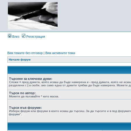
Влез
Регистрация
Виж темите без отговор
|
Виж активните теми
Начало форум
Търсене за ключови думи:
Сложи
+
пред думата, която искаш да бъде намерена и
-
пред думата, която не иска
разделени с
|
в скоби, ако само една от думите трябва да бъде намерена. Можете да
Търси по автор:
Можете да ползвайте * като маска.
Търси във форуми:
Избери форум или форуми в които искаш да търсиш. За да търсите и в под форумите
форуми".