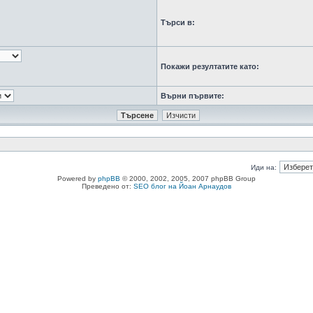
Търси в:
Покажи резултатите като:
Върни първите:
Иди на:
Powered by
phpBB
© 2000, 2002, 2005, 2007 phpBB Group
Преведено от:
SEO блог на Йоан Арнаудов