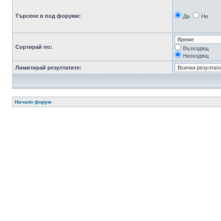
Търсене в под форуми:
Да
Не
Сортирай по:
Възходящ
Низходящ
Лимитирай резултатите:
Начало форум