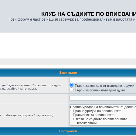
КЛУБ НА СЪДИИТЕ ПО ВПИСВАН
Този форум е част от нашия стремеж за професионализъм в работата и
Запитване
ш да бъде намерена. Сложи лист от думи
Търси за коя да е от въведените думи
 ползвайте * като маска.
Търси за всички въведени думи
 трябва да маркирате "търси в под
Настройки