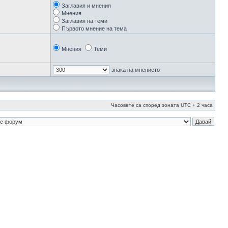
Заглавия и мнения
Мнения
Заглавия на теми
Първото мнение на тема
Мнения
Теми
знака на мнението
Часовете са според зоната UTC + 2 часа