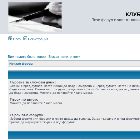
КЛУ
Този форум е част от наш
Влез
Регистрация
Виж темите без отговор
|
Виж активните теми
Начало форум
Търсене за ключови думи:
Сложи
+
пред думата, която искаш да бъде намерена и
-
пред думата, която не иска
бъде намерена. Сложи лист от думи разделени с
|
в скоби, ако само една от думите
да бъде намерена. Можете да ползвайте * като маска.
Търси по автор:
Можете да ползвайте * като маска.
Търси във форуми:
Избери форум или форуми в които искаш да търсиш. За да търсите и в под форумит
трябва да маркирате "търси в под форуми".