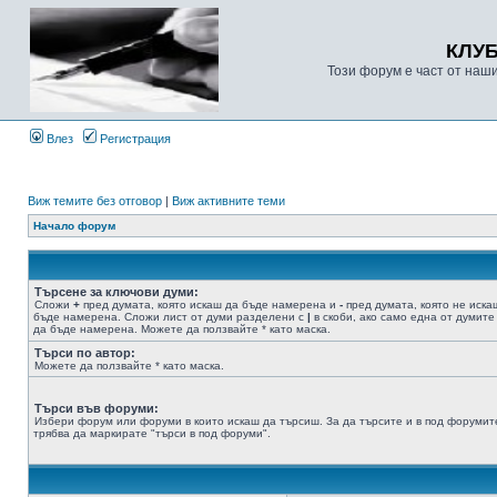
КЛУ
Този форум е част от наш
Влез
Регистрация
Виж темите без отговор
|
Виж активните теми
Начало форум
Търсене за ключови думи:
Сложи
+
пред думата, която искаш да бъде намерена и
-
пред думата, която не иска
бъде намерена. Сложи лист от думи разделени с
|
в скоби, ако само една от думите
да бъде намерена. Можете да ползвайте * като маска.
Търси по автор:
Можете да ползвайте * като маска.
Търси във форуми:
Избери форум или форуми в които искаш да търсиш. За да търсите и в под форумит
трябва да маркирате "търси в под форуми".