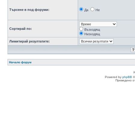
Търсене в под форуми:
Да
Не
Сортирай по:
Възходящ
Низходящ
Лимитирай резултатите:
Начало форум
Powered by
phpBB
©
Преведено о