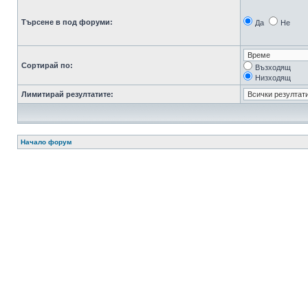
Търсене в под форуми:
Да
Не
Сортирай по:
Възходящ
Низходящ
Лимитирай резултатите:
Начало форум