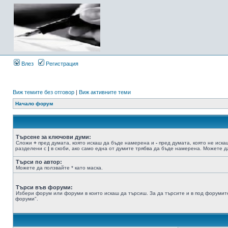
Влез
Регистрация
Виж темите без отговор
|
Виж активните теми
Начало форум
Търсене за ключови думи:
Сложи
+
пред думата, която искаш да бъде намерена и
-
пред думата, която не иска
разделени с
|
в скоби, ако само една от думите трябва да бъде намерена. Можете да
Търси по автор:
Можете да ползвайте * като маска.
Търси във форуми:
Избери форум или форуми в които искаш да търсиш. За да търсите и в под форумите
форуми".