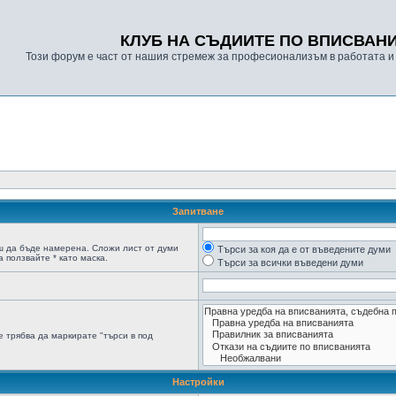
КЛУБ НА СЪДИИТЕ ПО ВПИСВАН
Този форум е част от нашия стремеж за професионализъм в работата и
Запитване
ш да бъде намерена. Сложи лист от думи
Търси за коя да е от въведените думи
 ползвайте * като маска.
Търси за всички въведени думи
 трябва да маркирате "търси в под
Настройки