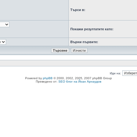
Търси в:
Покажи резултатите като:
Върни първите:
Иди на:
Powered by
phpBB
© 2000, 2002, 2005, 2007 phpBB Group
Преведено от:
SEO блог на Йоан Арнаудов