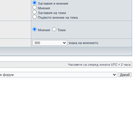
Заглавия и мнения
Мнения
Заглавия на теми
Първото мнение на тема
Мнения
Теми
знака на мнението
Часовете са според зоната UTC + 2 часа