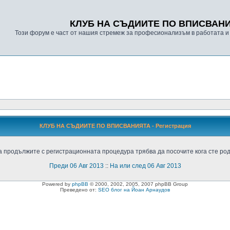
КЛУБ НА СЪДИИТЕ ПО ВПИСВАН
Този форум е част от нашия стремеж за професионализъм в работата и
КЛУБ НА СЪДИИТЕ ПО ВПИСВАНИЯТА - Регистрация
а продължите с регистрационната процедура трябва да посочите кога сте род
Преди 06 Авг 2013
::
На или след 06 Авг 2013
Powered by
phpBB
© 2000, 2002, 2005, 2007 phpBB Group
Преведено от:
SEO блог на Йоан Арнаудов