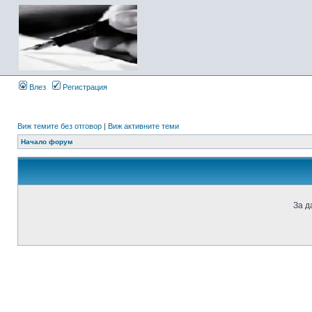
Влез
Регистрация
Виж темите без отговор
|
Виж активните теми
Начало форум
За д