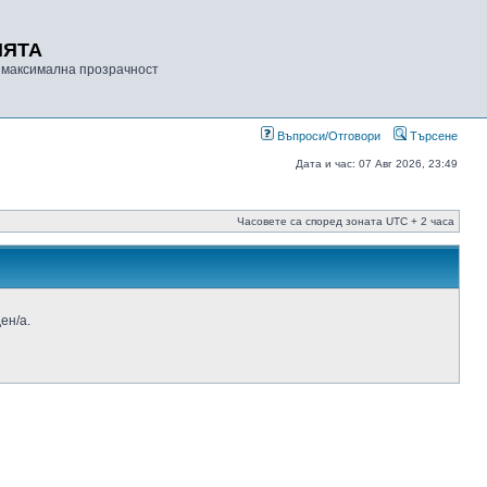
ИЯТА
 максимална прозрачност
Въпроси/Отговори
Търсене
Дата и час: 07 Авг 2026, 23:49
Часовете са според зоната UTC + 2 часа
ен/а.