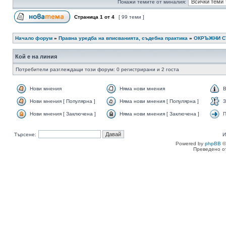
Покажи темите от миналия:
Страница
1
от
4
[ 99 теми ]
Начало форум
»
Правна уредба на вписванията, съдебна практика
»
ОКРЪЖНИ 
Кой е на линия
Потребители разглеждащи този форум: 0 регистрирани и 2 госта
Нови мнения
Няма нови мнения
В
Нови мнения [ Популярна ]
Няма нови мнения [ Популярна ]
З
Нови мнения [ Заключена ]
Няма нови мнения [ Заключена ]
П
Търсене:
И
Powered by
phpBB
©
Преведено о