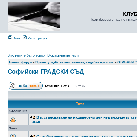
КЛУ
Този форум е част от наш
Влез
Регистрация
Виж темите без отговор
|
Виж активните теми
Начало форум
»
Правна уредба на вписванията, съдебна практика
»
ОКРЪЖНИ 
Софийски ГРАДСКИ СЪД
Страница
1
от
4
[ 99 теми ]
Теми
Съобщения
Възстановяване на надвнесени или недължимо плате
такси
Теми
Съдебно решение, комплектоване, заверка и данъчна 