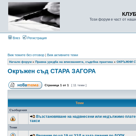
КЛУ
Този форум е част от наш
Влез
Регистрация
Виж темите без отговор
|
Виж активните теми
Начало форум
»
Правна уредба на вписванията, съдебна практика
»
ОКРЪЖНИ 
Окръжен съд СТАРА ЗАГОРА
Страница
1
от
1
[ 11 теми ]
Теми
Съобщения
Възстановяване на надвнесени или недължимо плате
такси
Теми
Решение по чл.19 от ЗЗД и задължения по ДОПК