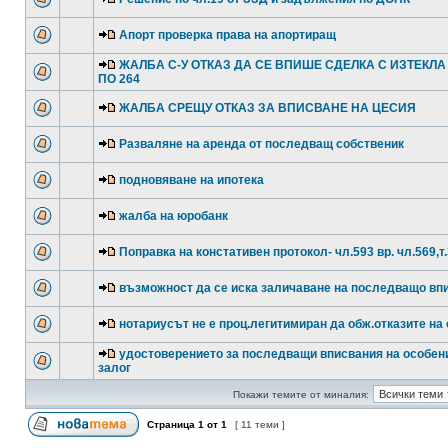
Апорт проверка права на апортиращ
ЖАЛБА С-У ОТКАЗ ДА СЕ ВПИШЕ СДЕЛКА С ИЗТЕКЛА
ПО 264
ЖАЛБА СРЕЩУ ОТКАЗ ЗА ВПИСВАНЕ НА ЦЕСИЯ
Разваляне на аренда от последващ собственик
подновяване на ипотека
жалба на юробанк
Поправка на констативен протокол- чл.593 вр. чл.569,т
възможност да се иска заличаване на последващо вп
нотариусът не е проц.легитимиран да обж.отказите на 
удостоверението за последващи вписвания на особен
залог
Покажи темите от миналия:
Страница
1
от
1
[ 11 теми ]