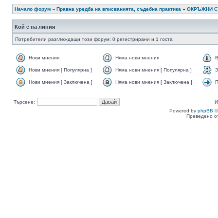
Начало форум
»
Правна уредба на вписванията, съдебна практика
»
ОКРЪЖНИ 
Кой е на линия
Потребители разглеждащи този форум: 0 регистрирани и 1 госта
Нови мнения
Няма нови мнения
В
Нови мнения [ Популярна ]
Няма нови мнения [ Популярна ]
З
Нови мнения [ Заключена ]
Няма нови мнения [ Заключена ]
П
Търсене:
И
Powered by
phpBB
©
Преведено о