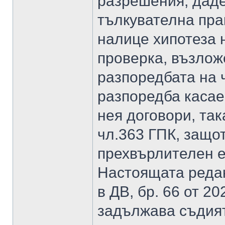
разрешения, дад
тълкувателна прак
налице хипотеза 
проверка, възлож
разпоредбата на ч
разпоредба касае
нея договори, та
чл.363 ГПК, защо
прехвърлителен е
Настоящата редак
в ДВ, бр. 66 от 202
задължава съдият