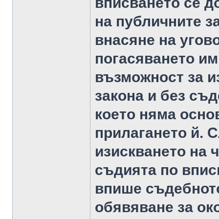
вписването се д
на публичните з
внасяне на угов
погасяването им
възможност за и
закона и без съ
което няма осно
прилагането й. С
изискването на ч
съдията по впис
впише съдебното
обявяване за ок