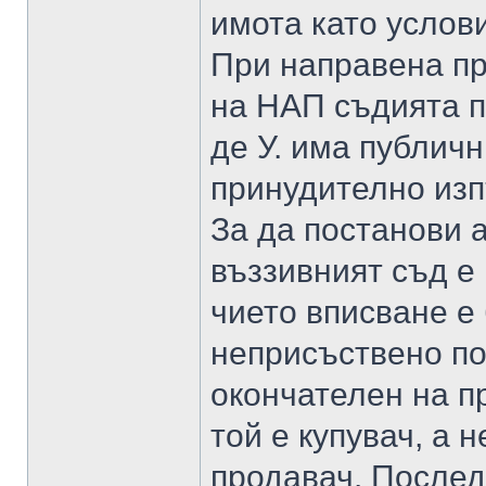
имота като услов
При направена пр
на НАП съдията п
де У. има публич
принудително изп
За да постанови 
въззивният съд е
чието вписване е
неприсъствено по 
окончателен на п
той е купувач, а н
продавач. После