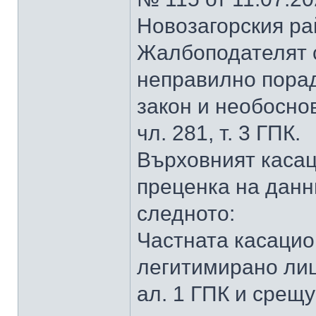
Новозагорския ра
Жалбоподателят 
неправилно пора
закон и необосно
чл. 281, т. 3 ГПК.
Върховният касацио
преценка на данн
следното:
Частната касацио
легитимирано лице
ал. 1 ГПК и срещ