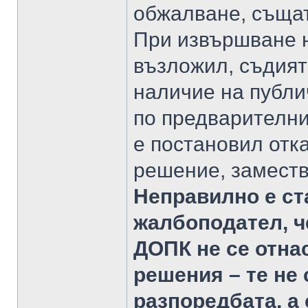
обжалване, същат
При извършване н
възложил, съдият
наличие на публи
по предварителни
е постановил отк
решение, заместв
Неправилно е ст
жалбоподател, че
ДОПК не се отна
решения – те не 
разпоредбата, а