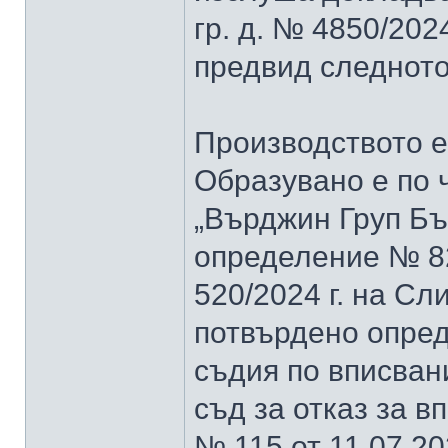
гр. д. № 4850/2024
предвид следното
Производството е п
Образувано е по 
„Върджин Груп Бъ
определение № 827 
520/2024 г. на Сл
потвърдено опреде
съдия по вписван
съд за отказ за 
№ 115 от 11.07.202