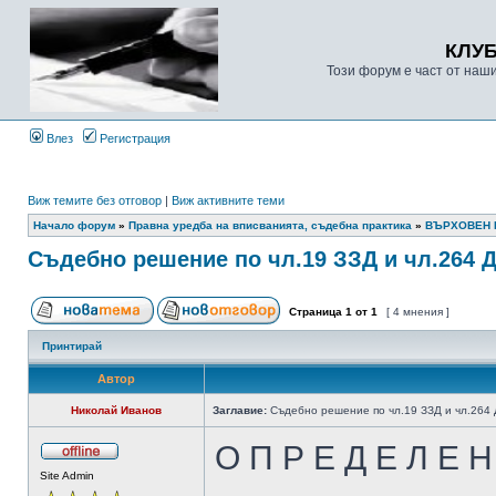
КЛУ
Този форум е част от наш
Влез
Регистрация
Виж темите без отговор
|
Виж активните теми
Начало форум
»
Правна уредба на вписванията, съдебна практика
»
ВЪРХОВЕН 
Съдебно решение по чл.19 ЗЗД и чл.264 
Страница
1
от
1
[ 4 мнения ]
Принтирай
Автор
Николай Иванов
Заглавие:
Съдебно решение по чл.19 ЗЗД и чл.264
О П Р Е Д Е Л Е Н
Site Admin