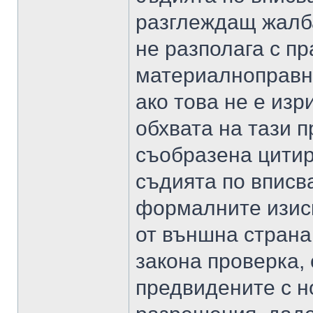
разглеждащ жалба
не разполага с п
материалноправни
ако това не е изр
обхвата на тази 
съобразена цитир
съдията по вписв
формалните изиск
от външна страна
закона проверка,
предвидените с н