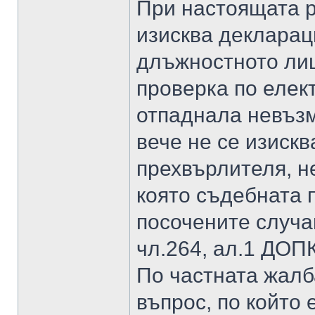
При настоящата р
изисква декларац
длъжностното ли
проверка по елек
отпаднала невъзм
вече не се изиск
прехвърлителя, н
която съдебната 
посочените случа
чл.264, ал.1 ДОПК
По частната жалб
въпрос, по който