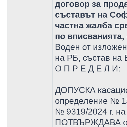
договор за прод
съставът на Соф
частна жалба ср
по вписванията, 
Воден от изложен
на РБ, състав на
О П Р Е Д Е Л И:
ДОПУСКА касацио
определение № 1588
№ 9319/2024 г. н
ПОТВЪРЖДАВА оп