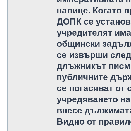
налице. Когато п
ДОПК се установ
учредителят има
общински задъл
се извърши след
длъжникът писме
публичните държ
се погасяват от
учредяването на
внесе дължимата
Видно от правило