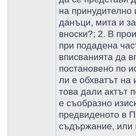
на принудително
данъци, мита и з
вноски?; 2. В про
при подадена час
вписванията да 
постановено по ис
ли е обхватът на
това дали актът 
е съобразно изис
предвиденото в П
съдържание, или 