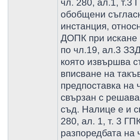
чл. 280, ал.1, т.3
обобщени съглас
инстанция, относн
ДОПК при искане 
по чл.19, ал.3 ЗЗ
която извършва с
вписване на такъ
предпоставка на ч
свързан с решава
съд. Налице е и 
280, ал. 1, т. 3 Г
разпоредбата на ч