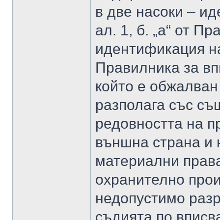
в две насоки – ид
ал. 1, б. „а“ от П
идентификация на и
Правилника за вп
който е обжалван
разполага със с
редовността на п
външна страна и 
материални права
охранително прои
недопустимо разр
съдията по вписв