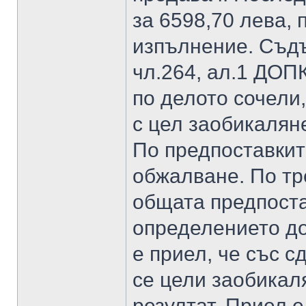
за 6598,70 лева,
изпълнение. Съдъ
чл.264, ал.1 ДОП
по делото сочели
с цел заобикалян
По предпоставкит
обжалване. По тр
общата предпоста
определението до
е приел, че със с
се цели заобикаля
резултат. Приел е