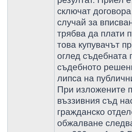
сключат договора
случай за вписва
трябва да плати 
това купувачът пр
оглед съдебната п
съдебното решени
липса на публичн
При изложените п
въззивния съд нас
гражданско отдел
обжалване следва