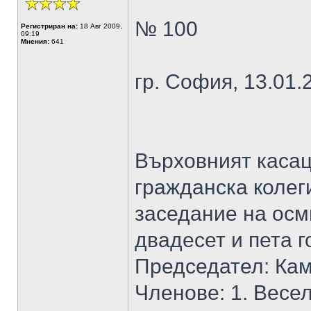
№ 100
Регистриран на:
18 Авг 2009,
09:19
Мнения:
641
гр. София, 13.01.2
Върховният касац
гражданска колеги
заседание на осм
двадесет и пета г
Председател: Ка
Членове: 1. Весе