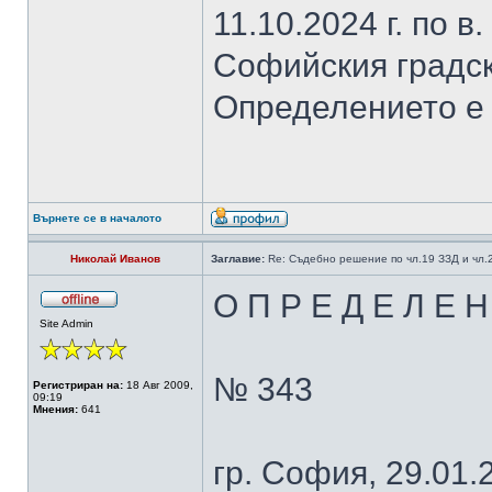
11.10.2024 г. по в.
Софийския градск
Определението е 
Върнете се в началото
Николай Иванов
Заглавие:
Re: Съдебно решение по чл.19 ЗЗД и чл
О П Р Е Д Е Л Е Н
Site Admin
№ 343
Регистриран на:
18 Авг 2009,
09:19
Мнения:
641
гр. София, 29.01.2