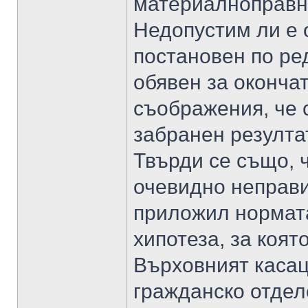
материалноправни
Недопустим ли е о
постановен по ред
обявен за оконча
съображения, че 
забранен резулта
Твърди се също, 
очевидно неправи
приложил нормата
хипотеза, за коят
Върховният касац
гражданско отдел