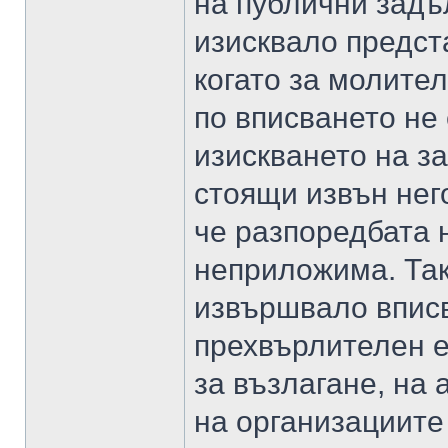
на публични задъ
изисквало предст
когато за молите
по вписването не
изискването на з
стоящи извън нег
че разпоредбата 
неприложима. Таки
извършвало впис
прехвърлителен е
за възлагане, на
на организациите