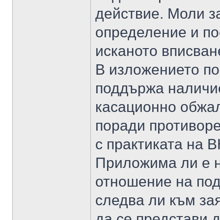
действие. Моли з
определение и по
исканото вписван
В изложението по ч
поддържа наличие
касационно обжалв
поради противор
с практиката на В
Приложима ли е н
отношение на под
следва ли към за
да се представи 