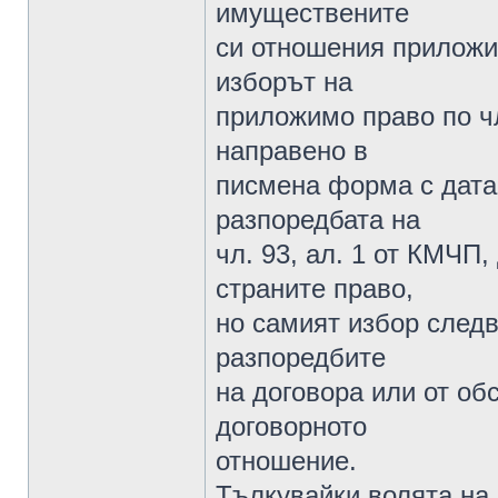
имуществените
си отношения приложим
изборът на
приложимо право по чл
направено в
писмена форма с дата 
разпоредбата на
чл. 93, ал. 1 от КМЧП,
страните право,
но самият избор следв
разпоредбите
на договора или от об
договорното
отношение.
Тълкувайки волята на 