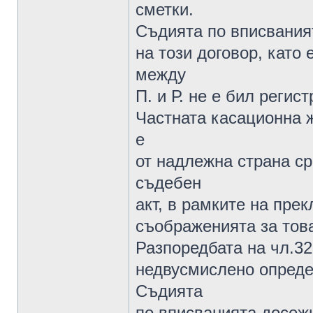
сметки.
Съдията по вписвания
на този договор, като
между
П. и Р. не е бил регис
Частната касационна 
е
от надлежна страна с
съдебен
акт, в рамките на прек
съображенията за това
Разпоредбата на чл.32
недвусмислено опреде
Съдията
по вписванията досеж