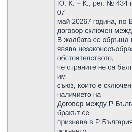
Ю. К. – К., рег. № 434
07
май 20267 година, по 
договор сключен между
В жалбата се обръща 
явява незаконосъобраз
обстоятелството,
че страните не са бъл
им
съюз, които е сключе
наличието на
Договор между Р Бълг
бракът се
признава в Р Българи
искането