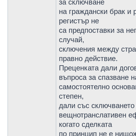
за сключване
на граждански брак и 
регистър не
са предпоставки за не
случай,
сключения между стра
правно действие.
Преценката дали догов
въпроса за спазване н
самостоятелно основан
степен,
дали със сключването 
вещнотранслативен еф
когато сделката
по принцип не е нищо