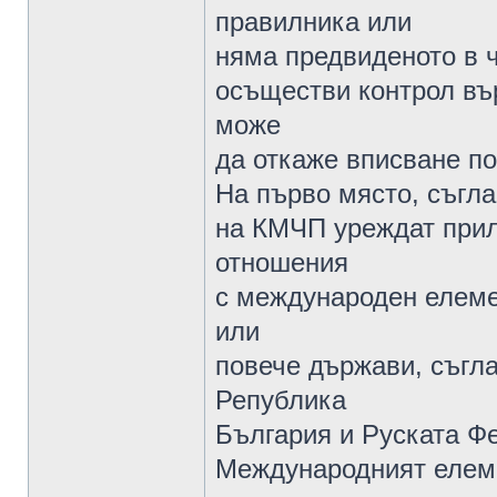
правилника или
няма предвиденото в ч
осъществи контрол вър
може
да откаже вписване по
На първо място, съглас
на КМЧП уреждат прил
отношения
с международен елемен
или
повече държави, съгла
Република
България и Руската Фе
Международният елем