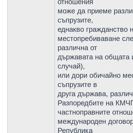
отношения
може да приеме разли
съпрузите,
еднакво гражданство 
местопребиваване сле
различна от
държавата на общата 
случай),
или дори обичайно ме
съпрузите в
друга държава, разли
Разпоредбите на КМЧП 
частноправните отнош
международен договор,
Република