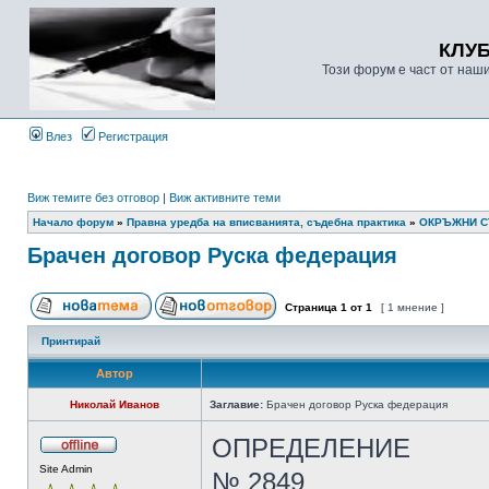
КЛУ
Този форум е част от наш
Влез
Регистрация
Виж темите без отговор
|
Виж активните теми
Начало форум
»
Правна уредба на вписванията, съдебна практика
»
ОКРЪЖНИ 
Брачен договор Руска федерация
Страница
1
от
1
[ 1 мнение ]
Принтирай
Автор
Николай Иванов
Заглавие:
Брачен договор Руска федерация
ОПРЕДЕЛЕНИЕ
Site Admin
№ 2849