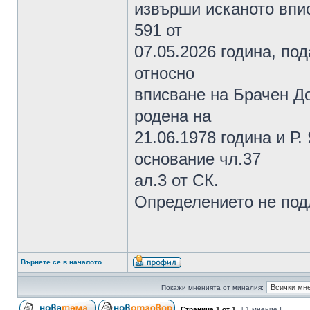
извърши исканото впис
591 от
07.05.2026 година, под
относно
вписване на Брачен До
родена на
21.06.1978 година и Р.
основание чл.37
ал.3 от СК.
Определението не под
Върнете се в началото
Покажи мненията от миналия:
Страница
1
от
1
[ 1 мнение ]