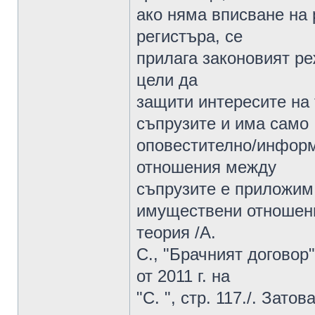
ако няма вписване на
регистъра, се
прилага законовият р
цели да
защити интересите на 
съпрузите и има само
оповестително/информ
отношения между
съпрузите е приложим
имуществени отношени
теория /А.
С., "Брачният договор
от 2011 г. на
"С. ", стр. 117./. Зат