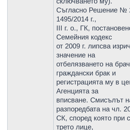
сключването му).
Съгласно Решение № 24
1495/2014 г.,
III г. о., ГК, постанове
Семейния кодекс
от 2009 г. липсва изр
значение на
отбелязването на брач
граждански брак и
регистрацията му в ц
Агенцията за
вписване. Смисълът на
разпоредбата на чл. 20
СК, според която при 
трето лице,