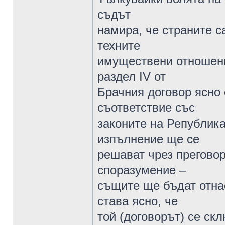
съдът
намира, че страните с
техните
имуществени отношени
раздел IV от
Брачния договор ясно 
съответствие със
законите на Република
изпълнение ще се
решават чрез преговор
споразумение –
същите ще бъдат отнас
става ясно, че
той (договорът) се скл