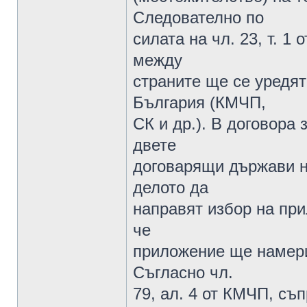
Следователно по
силата на чл. 23, т. 
между
страните ще се уредят
България (КМЧП,
СК и др.). В договора
двете
договарящи държави н
делото да
направят избор на пр
че
приложение ще намери 
Съгласно чл.
79, ал. 4 от КМЧП, съ