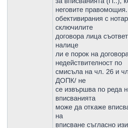
за вписванията (П..),
неговите правомощия.
обективирания с нотар
сключилите
договора лица съответ
налице
ли е порок на договор
недействителност по
смисъла на чл. 26 и ч
ДОПК/ не
се извършва по реда н
вписванията
може да откаже вписв
на
вписване съгласно изис