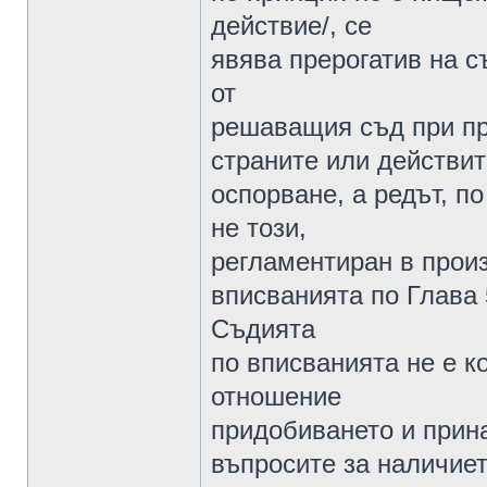
действие/, се
явява прерогатив на 
от
решаващия съд при пр
страните или действит
оспорване, а редът, по
не този,
регламентиран в произ
вписванията по Глава 
Съдията
по вписванията не е к
отношение
придобиването и прина
въпросите за наличиет