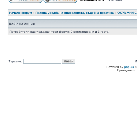
Начало форум
»
Правна уредба на вписванията, съдебна практика
»
ОКРЪЖНИ 
Кой е на линия
Потребители разглеждащи този форум: 0 регистрирани и 3 госта
Търсене:
И
Powered by
phpBB
©
Преведено о