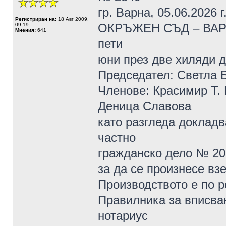
гр. Варна, 05.06.2026 г
Регистриран на:
18 Авг 2009,
ОКРЪЖЕН СЪД – ВАРНА
09:19
Мнения:
641
пети
юни през две хиляди д
Председател: Светла 
Членове: Красимир Т.
Деница Славова
като разгледа докладв
частно
гражданско дело № 20
за да се произнесе вз
Производството е по ре
Правилника за вписван
нотариус