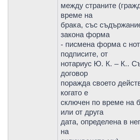
между страните (гражд
време на
брака, със съдържание
закона форма
- писмена форма с но
подписите, от
нотариус Ю. К. – К.. С
договор
поражда своето действ
когато е
сключен по време на б
или от друга
дата, определена в не
на