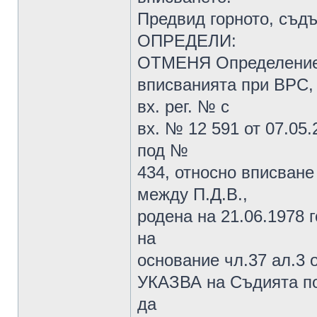
Предвид горното, съдъ
ОПРЕДЕЛИ:
ОТМЕНЯ Определение №
вписванията при ВРС, 
вх. рег. № с
вх. № 12 591 от 07.05.
под №
434, относно вписване
между П.Д.В.,
родена на 21.06.1978 г
на
основание чл.37 ал.3 
УКАЗВА на Съдията по
да