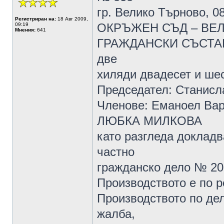
гр. Велико Търново, 08
Регистриран на:
18 Авг 2009,
ОКРЪЖЕН СЪД – ВЕ
09:19
Мнения:
641
ГРАЖДАНСКИ СЪСТАВ, 
две
хиляди двадесет и шес
Председател: Станисл
Членове: Еманоел Ва
ЛЮБКА МИЛКОВА
като разгледа доклад
частно
гражданско дело № 20
Производството е по ре
Производството по дел
жалба,