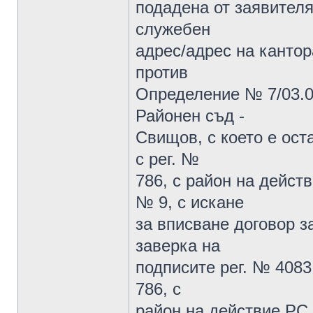
подадена от заявителя
служебен
адрес/адрес на кантор
против
Определение № 7/03.0
Районен съд -
Свищов, с което е ост
с рег. №
786, с район на действ
№ 9, с искане
за вписване договор з
заверка на
подписите рег. № 4083 
786, с
район на действие РС -