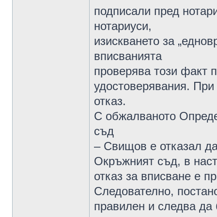
подписали пред нотари
нотариуси,
изискването за „еднов
вписванията
проверява този факт п
удостоверявания. При
отказ.
С обжалваното Опреде
съд
– Свищов е отказал да
Окръжният съд, в нас
отказ за вписване е п
Следователно, постано
правилен и следва да