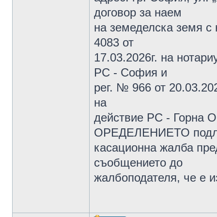
договор за наем
на земеделска земя с 
4083 от
17.03.2026г. на нотари
РС - София и
рег. № 966 от 20.03.202
на
действие РС - Горна О
ОРЕДЕЛЕНИЕТО подлеж
касационна жалба пре
съобщението до
жалбоподателя, че е и