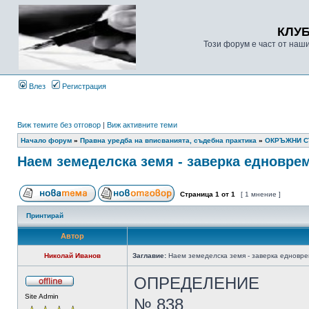
КЛУ
Този форум е част от наш
Влез
Регистрация
Виж темите без отговор
|
Виж активните теми
Начало форум
»
Правна уредба на вписванията, съдебна практика
»
ОКРЪЖНИ 
Наем земеделска земя - заверка едновре
Страница
1
от
1
[ 1 мнение ]
Принтирай
Автор
Николай Иванов
Заглавие:
Наем земеделска земя - заверка едновр
ОПРЕДЕЛЕНИЕ
Site Admin
№ 838