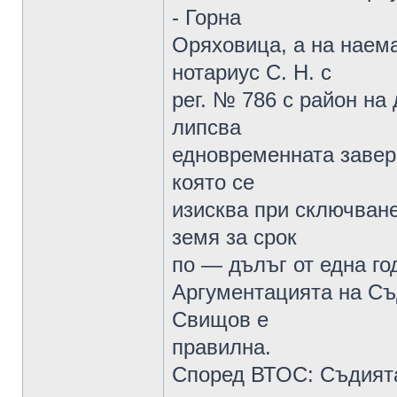
- Горна
Оряховица, а на наемат
нотариус С. Н. с
рег. № 786 с район н
липсва
едновременната заверк
която се
изисква при сключване
земя за срок
по — дълъг от една го
Аргументацията на Съ
Свищов е
правилна.
Според ВТОС: Съдията