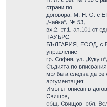
страни по
договора: М. Н. О. с ЕГ
„Чайка“, № 53,
вх.2, ет.1, ап.101 от
ТАУЪРС
БЪЛГАРИЯ„ ЕООД, с ЕИ
управление:
гр. София, ул. „Кукуш
Съдията по вписвания
молбата следва да се 
аргументация:
Имотът описан в догов
Свищов,
общ. Свищов, обл. Ве