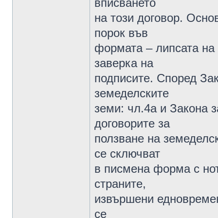
вписването
на този договор. Осно
порок във
формата – липсата на
заверка на
подписите. Според Зак
земеделските
земи: чл.4а и Закона з
договорите за
ползване на земеделск
се сключват
в писмена форма с но
страните,
извършени едновремен
се