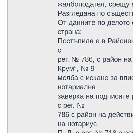
жалбоподател, срещу 
Разгледана по същес
От данните по делото 
страна:
Постъпила е в Районен
с
рег. № 786, с район на
Крум“, № 9
молба с искане за впи
нотариална
заверка на подписите р
с рег. №
786 с район на действи
на нотариус
П. Л. с рег. № 718 с 