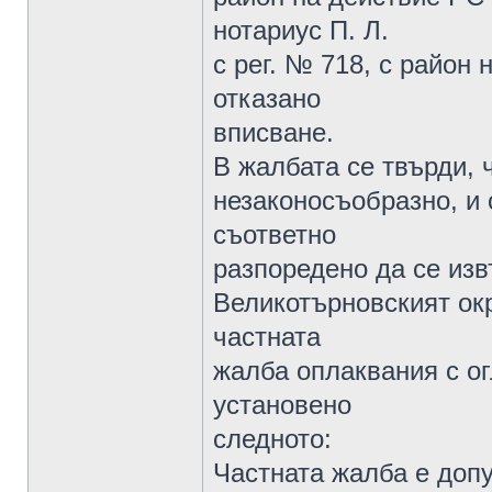
нотариус П. Л.
с рег. № 718, с район 
отказано
вписване.
В жалбата се твърди,
незаконосъобразно, и 
съответно
разпоредено да се из
Великотърновският ок
частната
жалба оплаквания с ог
установено
следното:
Частната жалба е допу