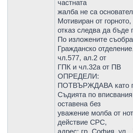
частната
жалба не са основател
Мотивиран от горното,
отказ следва да бъде 
По изложените съобра
Гражданско отделение,
чл.577, ал.2 от
ГПК и чл.32а от ПВ
ОПРЕДЕЛИ:
ПОТВЪРЖДАВА като пр
Съдията по вписвания 
оставена без
уважение молба от нота
действие СРС,
адрес: гр. София, ул. 