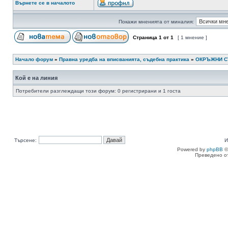
Върнете се в началото
Покажи мненията от миналия:
Страница
1
от
1
[ 1 мнение ]
Начало форум
»
Правна уредба на вписванията, съдебна практика
»
ОКРЪЖНИ 
Кой е на линия
Потребители разглеждащи този форум: 0 регистрирани и 1 госта
Търсене:
И
Powered by
phpBB
©
Преведено о