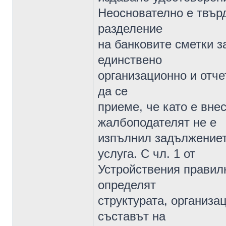
Неоснователно е твър
разделение
на банковите сметки з
единствено
организационно и отче
да се
приеме, че като е вне
жалбоподателят не е
изпълнил задължението
услуга. С чл. 1 от
Устройствения правилн
определят
структурата, организа
съставът на