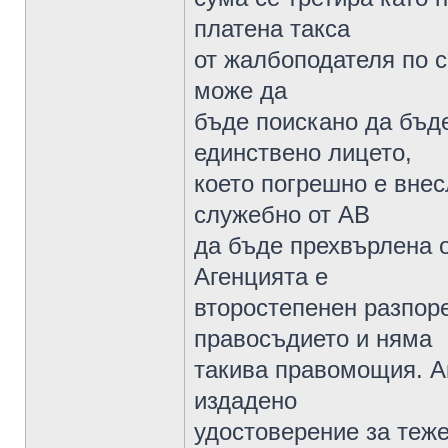
платена такса
от жалбоподателя по 
може да
бъде поискано да бъд
единствено лицето,
което погрешно е внес
служебно от АВ
да бъде прехвърлена о
Агенцията е
второстепенен разпор
правосъдието и няма
такива правомощия. А
издадено
удостоверение за теже