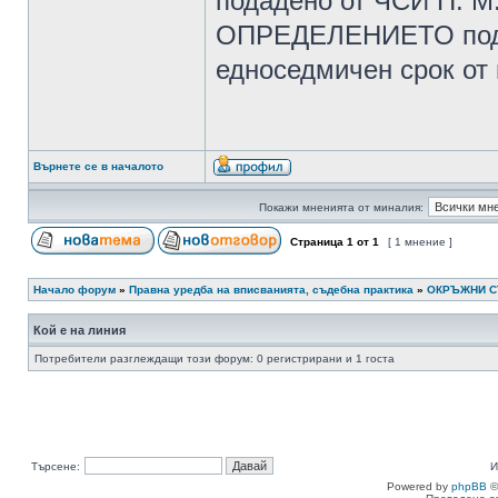
подадено от ЧСИ П. М.
ОПРЕДЕЛЕНИЕТО подле
едноседмичен срок от
Върнете се в началото
Покажи мненията от миналия:
Страница
1
от
1
[ 1 мнение ]
Начало форум
»
Правна уредба на вписванията, съдебна практика
»
ОКРЪЖНИ 
Кой е на линия
Потребители разглеждащи този форум: 0 регистрирани и 1 госта
Търсене:
И
Powered by
phpBB
©