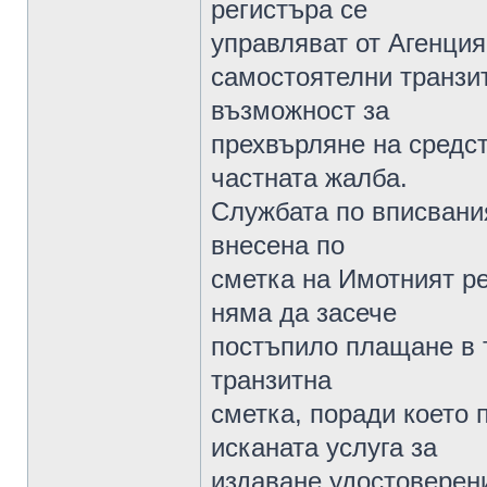
регистъра се
управляват от Агенция
самостоятелни транзит
възможност за
прехвърляне на средств
частната жалба.
Службата по вписвани
внесена по
сметка на Имотният р
няма да засече
постъпило плащане в т
транзитна
сметка, поради което 
исканата услуга за
издаване удостоверени