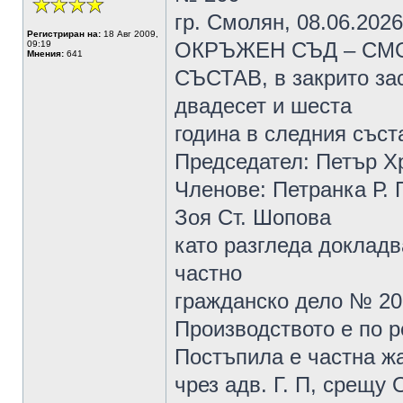
гр. Смолян, 08.06.2026 
Регистриран на:
18 Авг 2009,
ОКРЪЖЕН СЪД – СМ
09:19
Мнения:
641
СЪСТАВ, в закрито за
двадесет и шеста
година в следния съст
Председател: Петър Х
Членове: Петранка Р.
Зоя Ст. Шопова
като разгледа докладв
частно
гражданско дело № 20
Производството е по р
Постъпила е частна жа
чрез адв. Г. П, срещу 