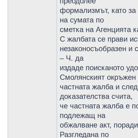
преодолее
формализмът, като за
на сумата по
сметка на Агенцията к
С жалбата се прави ис
незаконосъобразен и 
– Ч. да
издаде поисканото уд
Смолянският окръжен 
частната жалба и след
доказателства счита,
че частната жалба е п
подлежащ на
обжалване акт, поради
Разгледана по