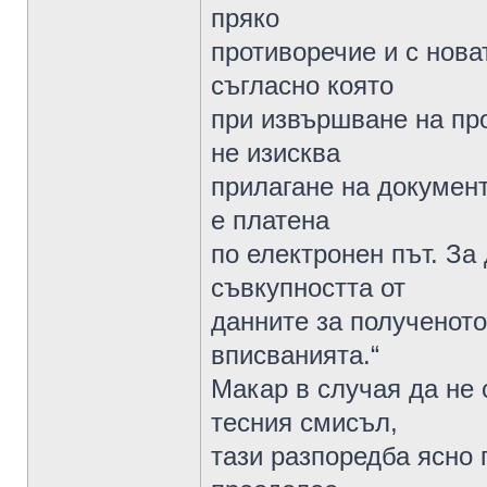
пряко
противоречие и с новат
съгласно която
при извършване на про
не изисква
прилагане на документ
е платена
по електронен път. За
съвкупността от
данните за полученото
вписванията.“
Макар в случая да не 
тесния смисъл,
тази разпоредба ясно 