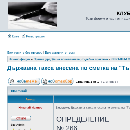
КЛУ
Този форум е част от наш
Влез
Регистрация
Виж темите без отговор
|
Виж активните теми
Начало форум
»
Правна уредба на вписванията, съдебна практика
»
ОКРЪЖНИ 
Държавна такса внесена по сметка на "Тъ
Страница
1
от
1
[ 1 мнение ]
Принтирай
Автор
Николай Иванов
Заглавие:
Държавна такса внесена по сметка на "Тъ
ОПРЕДЕЛЕНИЕ
Site Admin
№ 266