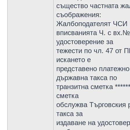
същество частната жа
съображения:
Жалбоподателят ЧСИ П
вписванията Ч. с вх.№
удостоверение за
тежести по чл. 47 от П
искането е
представено платежно 
държавна такса по
транзитна сметка *****
сметка
обслужва Търговския 
такса за
издаване на удостовер