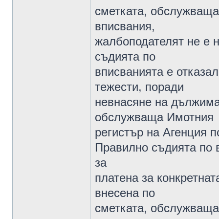
сметката, обслужваща
вписвания,
жалбоподателят не е н
съдията по
вписванията е отказал
тежести, поради
невнасяне на дължимат
обслужваща Имотния
регистър на Агенция по
Правилно съдията по в
за
платена за конкретната
внесена по
сметката, обслужваща 