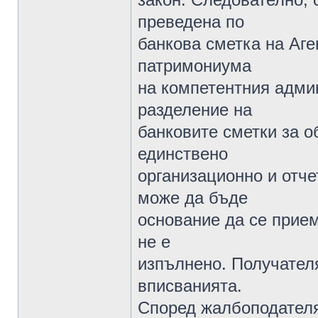
преведена по
банкова сметка на Аге
патримониума
на компетентния адми
разделение на
банковите сметки за о
единствено
организационно и отче
може да бъде
основание да се прием
не е
изпълнено. Получателя
вписванията.
Според жалбоподателя,