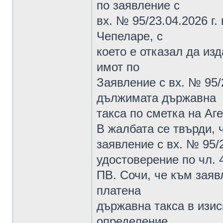
по заявление с
вх. № 95/23.04.2026 г
Чепеларе, с
което е отказал да из
имот по
Заявление с вх. № 95/
дължимата държавна
такса по сметка на Аг
В жалбата се твърди, ч
заявление с вх. № 95/2
удостоверение по чл. 
ПВ. Сочи, че към заяв
платена
държавна такса в изис
определение