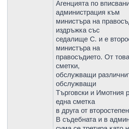
Агенцията по вписвани
администрация към
министъра на правосъ
издръжка със
седалище С. и е втор
министъра на
правосъдието. От това
сметки,
обслужващи различните
обслужващи
Търговски и Имотния р
една сметка
в друга от второстепе
В съдебната и в адми
сума се третира като